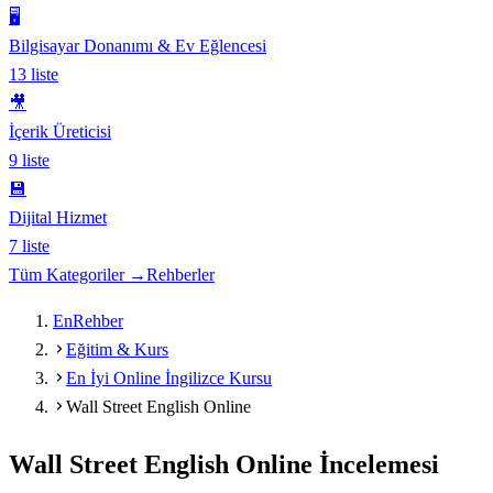
🖥️
Bilgisayar Donanımı & Ev Eğlencesi
13
liste
🎥
İçerik Üreticisi
9
liste
💾
Dijital Hizmet
7
liste
Tüm Kategoriler →
Rehberler
EnRehber
Eğitim & Kurs
En İyi Online İngilizce Kursu
Wall Street English Online
Wall Street English Online
İncelemesi