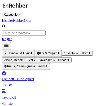
Ana içeriğe atla
Kategoriler
Listeler
Rehber
Öner
Keşfet
💻
Teknoloji & Oyun
🏠
Ev & Yaşam
💪
Sağlık & Bakım
👶
Aile, Bebek & Evcil
🚗
Ulaşım & Outdoor
📚
Kültür, Yeme-İçme & Finans
🎮
Oyuncu Teknolojileri
18
liste
💻
Teknoloji
42
liste