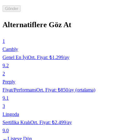
Gönder
Alternatiflere Göz At
1
Cambly
Genel En İyi
Ort. Fiyat:
₺1.299/ay
9.2
2
Preply
Fiyat/Performans
Ort. Fiyat:
₺850/ay (ortalama)
9.1
3
Lingoda
Sertifika Kralı
Ort. Fiyat:
₺2.499/ay
9.0
←
Listeye Dön