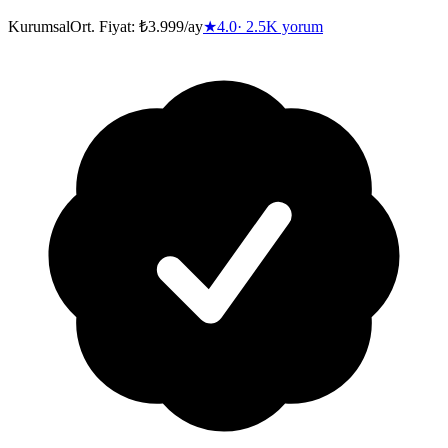
Kurumsal
Ort. Fiyat:
₺3.999/ay
★
4.0
·
2.5K
yorum