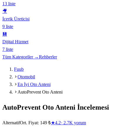
13
liste
🎥
İçerik Üreticisi
9
liste
💾
Dijital Hizmet
7
liste
Tüm Kategoriler →
Rehberler
Fuub
Otomobil
En İyi Oto Anteni
AutoPrevent Oto Anteni
AutoPrevent Oto Anteni
İncelemesi
Alternatif
Ort. Fiyat:
149 ₺
★
4.2
·
2.7K
yorum