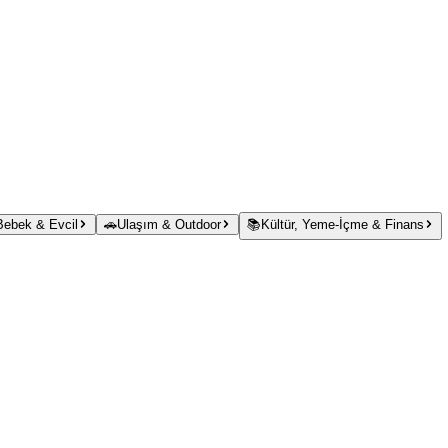
 Bebek & Evcil
🚗
Ulaşım & Outdoor
📚
Kültür, Yeme-İçme & Finans