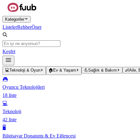
Ana içeriğe atla
Kategoriler
Listeler
Rehber
Öner
Keşfet
💻
Teknoloji & Oyun
🏠
Ev & Yaşam
💪
Sağlık & Bakım
👶
Aile,
🎮
Oyuncu Teknolojileri
18
liste
💻
Teknoloji
42
liste
🖥️
Bilgisayar Donanımı & Ev Eğlencesi