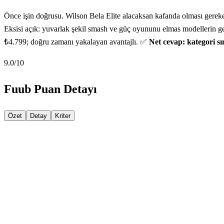
Önce işin doğrusu. Wilson Bela Elite alacaksan kafanda olması gereken
Eksisi açık: yuvarlak şekil smash ve güç oyununu elmas modellerin geri
₺4.799; doğru zamanı yakalayan avantajlı. ✅
Net cevap: kategori sı
9.0
/10
Fuub Puan Detayı
Özet
Detay
Kriter