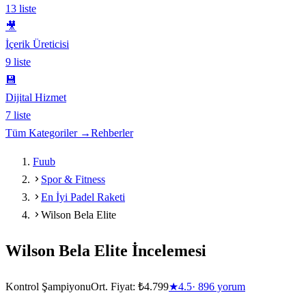
13
liste
🎥
İçerik Üreticisi
9
liste
💾
Dijital Hizmet
7
liste
Tüm Kategoriler →
Rehberler
Fuub
Spor & Fitness
En İyi Padel Raketi
Wilson Bela Elite
Wilson Bela Elite
İncelemesi
Kontrol Şampiyonu
Ort. Fiyat:
₺4.799
★
4.5
·
896
yorum