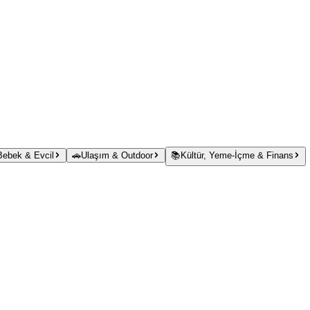
 Bebek & Evcil
🚗
Ulaşım & Outdoor
📚
Kültür, Yeme-İçme & Finans