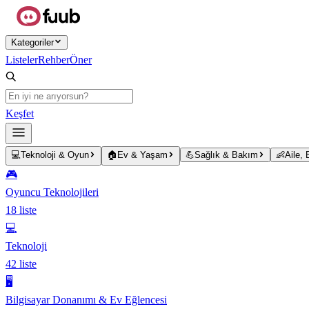
Ana içeriğe atla
Kategoriler
Listeler
Rehber
Öner
Keşfet
💻
Teknoloji & Oyun
🏠
Ev & Yaşam
💪
Sağlık & Bakım
👶
Aile,
🎮
Oyuncu Teknolojileri
18
liste
💻
Teknoloji
42
liste
🖥️
Bilgisayar Donanımı & Ev Eğlencesi