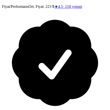
Fiyat/Performans
Ort. Fiyat:
223 ₺
★
4.5
·
218
yorum