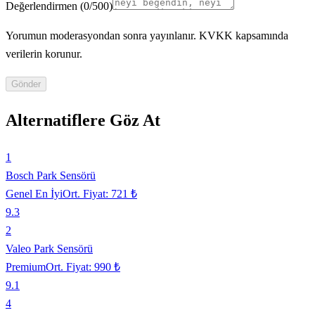
Değerlendirmen
(
0
/500)
Yorumun moderasyondan sonra yayınlanır. KVKK kapsamında
verilerin korunur.
Gönder
Alternatiflere Göz At
1
Bosch Park Sensörü
Genel En İyi
Ort. Fiyat:
721 ₺
9.3
2
Valeo Park Sensörü
Premium
Ort. Fiyat:
990 ₺
9.1
4