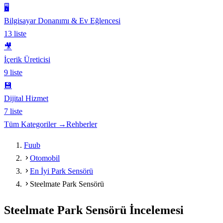
🖥️
Bilgisayar Donanımı & Ev Eğlencesi
13
liste
🎥
İçerik Üreticisi
9
liste
💾
Dijital Hizmet
7
liste
Tüm Kategoriler →
Rehberler
Fuub
Otomobil
En İyi Park Sensörü
Steelmate Park Sensörü
Steelmate Park Sensörü
İncelemesi