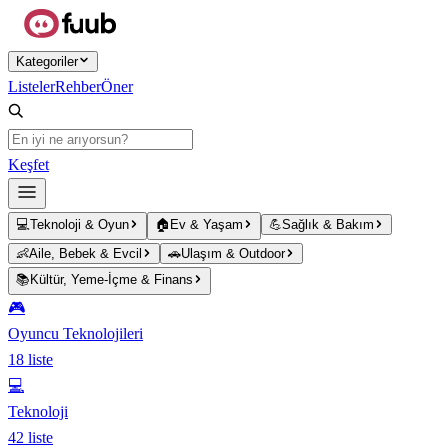
Ana içeriğe atla
Kategoriler
Listeler
Rehber
Öner
Keşfet
💻
Teknoloji & Oyun
🏠
Ev & Yaşam
💪
Sağlık & Bakım
👶
Aile, Bebek & Evcil
🚗
Ulaşım & Outdoor
📚
Kültür, Yeme-İçme & Finans
🎮
Oyuncu Teknolojileri
18
liste
💻
Teknoloji
42
liste