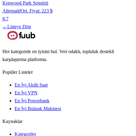
Kenwood Park Sensörü
Alternatif
Ort. Fiyat:
223 ₺
8.7
←
Listeye Dön
Her kategoride en iyisini bul. Veri odaklı, topluluk destekli
karşılaştırma platformu.
Popüler Listeler
En İyi Akıllı Saat
En İyi VPN
En İyi Powerbank
En İyi Bulaşık Makinesi
Kaynaklar
Kategoriler