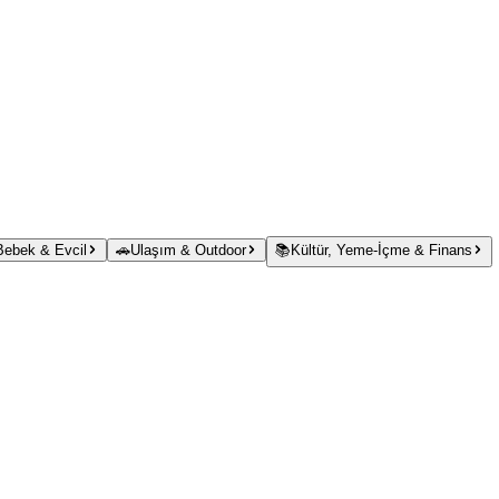
 Bebek & Evcil
🚗
Ulaşım & Outdoor
📚
Kültür, Yeme-İçme & Finans