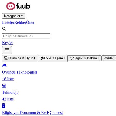
Ana içeriğe atla
Kategoriler
Listeler
Rehber
Öner
Keşfet
💻
Teknoloji & Oyun
🏠
Ev & Yaşam
💪
Sağlık & Bakım
👶
Aile,
🎮
Oyuncu Teknolojileri
18
liste
💻
Teknoloji
42
liste
🖥️
Bilgisayar Donanımı & Ev Eğlencesi