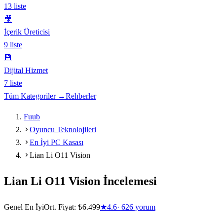
13
liste
🎥
İçerik Üreticisi
9
liste
💾
Dijital Hizmet
7
liste
Tüm Kategoriler →
Rehberler
Fuub
Oyuncu Teknolojileri
En İyi PC Kasası
Lian Li O11 Vision
Lian Li O11 Vision
İncelemesi
Genel En İyi
Ort. Fiyat:
₺6.499
★
4.6
·
626
yorum