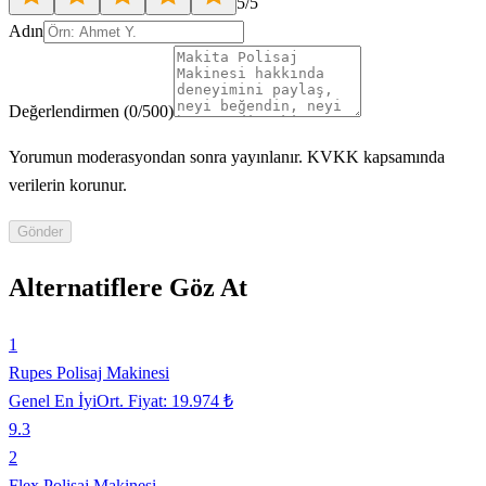
5
/5
Adın
Değerlendirmen
(
0
/500)
Yorumun moderasyondan sonra yayınlanır. KVKK kapsamında
verilerin korunur.
Gönder
Alternatiflere Göz At
1
Rupes Polisaj Makinesi
Genel En İyi
Ort. Fiyat:
19.974 ₺
9.3
2
Flex Polisaj Makinesi