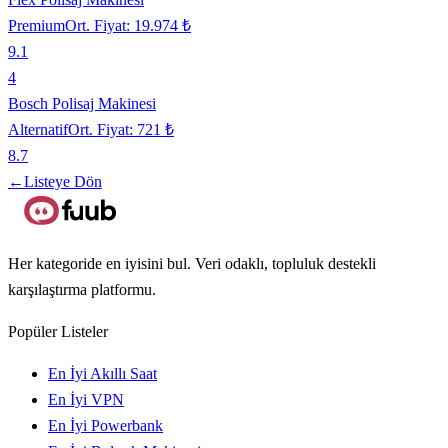
Premium
Ort. Fiyat:
19.974 ₺
9.1
4
Bosch Polisaj Makinesi
Alternatif
Ort. Fiyat:
721 ₺
8.7
←
Listeye Dön
Her kategoride en iyisini bul. Veri odaklı, topluluk destekli
karşılaştırma platformu.
Popüler Listeler
En İyi Akıllı Saat
En İyi VPN
En İyi Powerbank