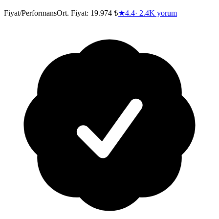
Fiyat/Performans
Ort. Fiyat:
19.974 ₺
★
4.4
·
2.4K
yorum