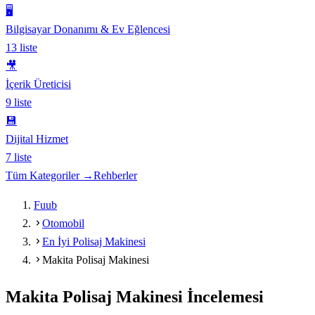
🖥️
Bilgisayar Donanımı & Ev Eğlencesi
13
liste
🎥
İçerik Üreticisi
9
liste
💾
Dijital Hizmet
7
liste
Tüm Kategoriler →
Rehberler
Fuub
Otomobil
En İyi Polisaj Makinesi
Makita Polisaj Makinesi
Makita Polisaj Makinesi
İncelemesi