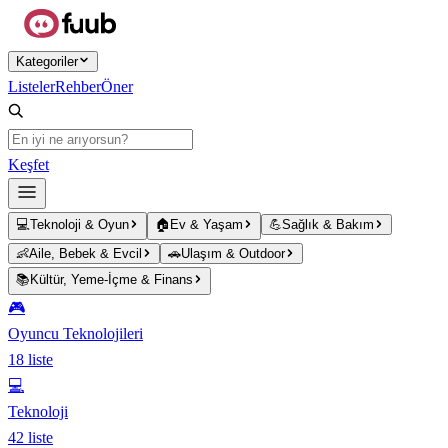
Ana içeriğe atla
Kategoriler
Listeler
Rehber
Öner
Keşfet
💻
Teknoloji & Oyun
🏠
Ev & Yaşam
💪
Sağlık & Bakım
👶
Aile, Bebek & Evcil
🚗
Ulaşım & Outdoor
📚
Kültür, Yeme-İçme & Finans
🎮
Oyuncu Teknolojileri
18
liste
💻
Teknoloji
42
liste