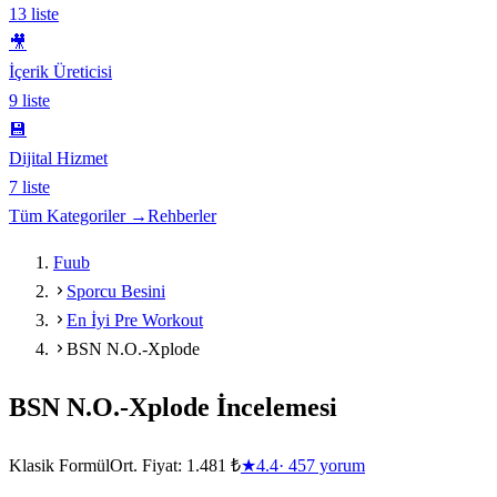
13
liste
🎥
İçerik Üreticisi
9
liste
💾
Dijital Hizmet
7
liste
Tüm Kategoriler →
Rehberler
Fuub
Sporcu Besini
En İyi Pre Workout
BSN N.O.-Xplode
BSN N.O.-Xplode
İncelemesi
Klasik Formül
Ort. Fiyat:
1.481 ₺
★
4.4
·
457
yorum