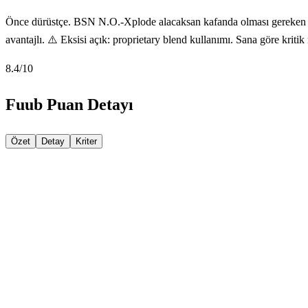
Önce dürüstçe. BSN N.O.-Xplode alacaksan kafanda olması gereken so
avantajlı. ⚠️ Eksisi açık: proprietary blend kullanımı. Sana göre krit
8.4
/10
Fuub Puan Detayı
Özet
Detay
Kriter