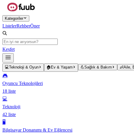
Ana içeriğe atla
Kategoriler
Listeler
Rehber
Öner
Keşfet
💻
Teknoloji & Oyun
🏠
Ev & Yaşam
💪
Sağlık & Bakım
👶
Aile,
🎮
Oyuncu Teknolojileri
18
liste
💻
Teknoloji
42
liste
🖥️
Bilgisayar Donanımı & Ev Eğlencesi