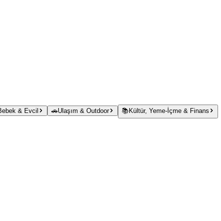
 Bebek & Evcil
🚗
Ulaşım & Outdoor
📚
Kültür, Yeme-İçme & Finans