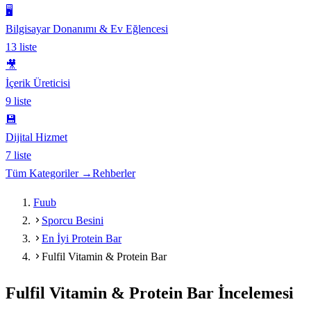
🖥️
Bilgisayar Donanımı & Ev Eğlencesi
13
liste
🎥
İçerik Üreticisi
9
liste
💾
Dijital Hizmet
7
liste
Tüm Kategoriler →
Rehberler
Fuub
Sporcu Besini
En İyi Protein Bar
Fulfil Vitamin & Protein Bar
Fulfil Vitamin & Protein Bar
İncelemesi