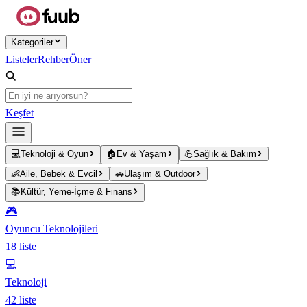
Ana içeriğe atla
Kategoriler
Listeler
Rehber
Öner
Keşfet
💻
Teknoloji & Oyun
🏠
Ev & Yaşam
💪
Sağlık & Bakım
👶
Aile, Bebek & Evcil
🚗
Ulaşım & Outdoor
📚
Kültür, Yeme-İçme & Finans
🎮
Oyuncu Teknolojileri
18
liste
💻
Teknoloji
42
liste