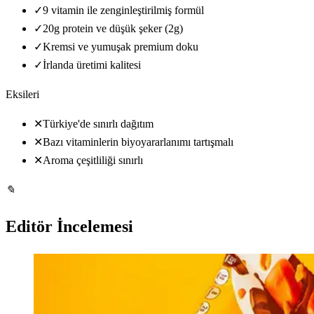
✓
9 vitamin ile zenginleştirilmiş formül
✓
20g protein ve düşük şeker (2g)
✓
Kremsi ve yumuşak premium doku
✓
İrlanda üretimi kalitesi
Eksileri
✕
Türkiye'de sınırlı dağıtım
✕
Bazı vitaminlerin biyoyararlanımı tartışmalı
✕
Aroma çeşitliliği sınırlı
✎
Editör İncelemesi