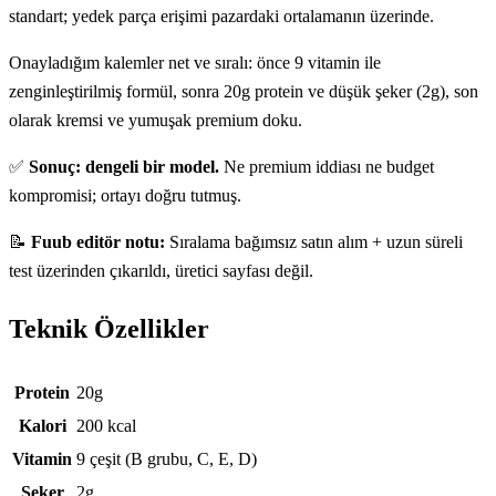
standart; yedek parça erişimi pazardaki ortalamanın üzerinde.
Onayladığım kalemler net ve sıralı: önce 9 vitamin ile
zenginleştirilmiş formül, sonra 20g protein ve düşük şeker (2g), son
olarak kremsi ve yumuşak premium doku.
✅
Sonuç: dengeli bir model.
Ne premium iddiası ne budget
kompromisi; ortayı doğru tutmuş.
📝
Fuub editör notu:
Sıralama bağımsız satın alım + uzun süreli
test üzerinden çıkarıldı, üretici sayfası değil.
Teknik Özellikler
Teknik özellikler
Protein
20g
Kalori
200 kcal
Vitamin
9 çeşit (B grubu, C, E, D)
Şeker
2g