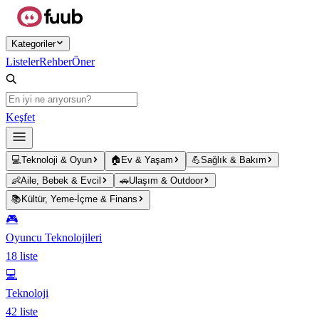
Ana içeriğe atla
Kategoriler
Listeler
Rehber
Öner
Keşfet
💻
Teknoloji & Oyun
🏠
Ev & Yaşam
💪
Sağlık & Bakım
👶
Aile, Bebek & Evcil
🚗
Ulaşım & Outdoor
📚
Kültür, Yeme-İçme & Finans
🎮
Oyuncu Teknolojileri
18
liste
💻
Teknoloji
42
liste