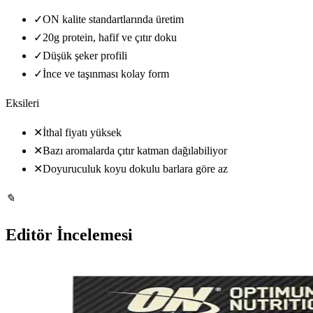
✓
ON kalite standartlarında üretim
✓
20g protein, hafif ve çıtır doku
✓
Düşük şeker profili
✓
İnce ve taşınması kolay form
Eksileri
✕
İthal fiyatı yüksek
✕
Bazı aromalarda çıtır katman dağılabiliyor
✕
Doyuruculuk koyu dokulu barlara göre az
✎
Editör İncelemesi