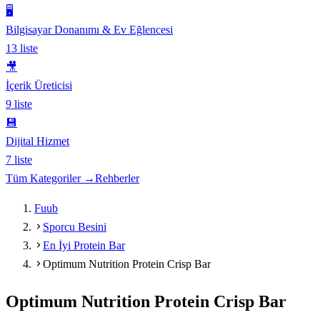
🖥️
Bilgisayar Donanımı & Ev Eğlencesi
13
liste
🎥
İçerik Üreticisi
9
liste
💾
Dijital Hizmet
7
liste
Tüm Kategoriler →
Rehberler
Fuub
Sporcu Besini
En İyi Protein Bar
Optimum Nutrition Protein Crisp Bar
Optimum Nutrition Protein Crisp Bar