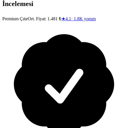
İncelemesi
Premium Çıtır
Ort. Fiyat:
1.481 ₺
★
4.1
·
1.8K
yorum