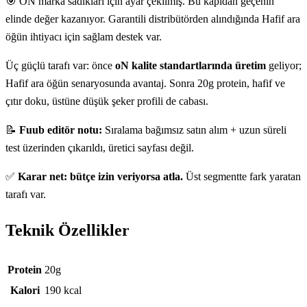
🎯 ON marka sadıkları için ayar çekilmiş. Bu kapıdan geçenin
elinde değer kazanıyor. Garantili distribütörden alındığında Hafif ara
öğün ihtiyacı için sağlam destek var.
Üç güçlü tarafı var: önce
oN kalite standartlarında üretim
geliyor;
Hafif ara öğün senaryosunda avantaj. Sonra 20g protein, hafif ve
çıtır doku, üstüne düşük şeker profili de cabası.
📝
Fuub editör notu:
Sıralama bağımsız satın alım + uzun süreli
test üzerinden çıkarıldı, üretici sayfası değil.
✅
Karar net: bütçe izin veriyorsa atla.
Üst segmentte fark yaratan
tarafı var.
Teknik Özellikler
Teknik özellikler
Protein
20g
Kalori
190 kcal