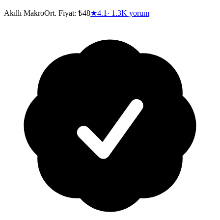
Akıllı Makro
Ort. Fiyat:
₺48
★
4.1
·
1.3K
yorum