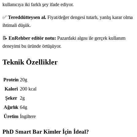
kullanıcıya iki farklı şey ifade ediyor.
✅
Tereddütteysen al.
Fiyat/değer dengesi tutarlı, yanlış karar olma
ihtimali düşük.
📝
EnRehber editör notu:
Pazardaki algısı ile gerçek kullanım
deneyimi bu üründe örtüşüyor.
Teknik Özellikler
Teknik özellikler
Protein
20g
Kalori
200 kcal
Şeker
2g
Ağırlık
64g
Üretim
İngiltere
PhD Smart Bar
Kimler İçin İdeal?