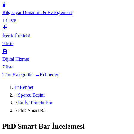
🖥️
Bilgisayar Donanımı & Ev Eğlencesi
13
liste
🎥
İçerik Üreticisi
9
liste
💾
Dijital Hizmet
7
liste
Tüm Kategoriler →
Rehberler
EnRehber
Sporcu Besini
En İyi Protein Bar
PhD Smart Bar
PhD Smart Bar
İncelemesi