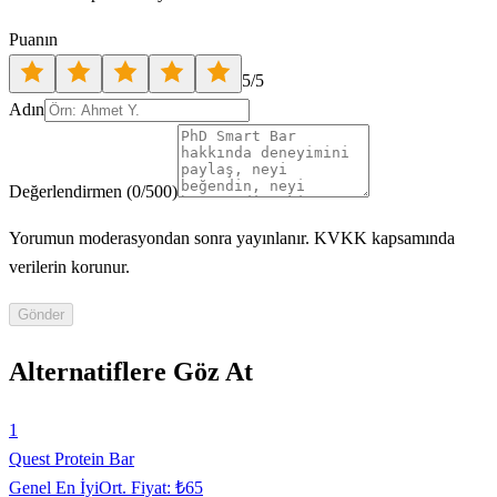
Puanın
5
/5
Adın
Değerlendirmen
(
0
/500)
Yorumun moderasyondan sonra yayınlanır. KVKK kapsamında
verilerin korunur.
Gönder
Alternatiflere Göz At
1
Quest Protein Bar
Genel En İyi
Ort. Fiyat:
₺65