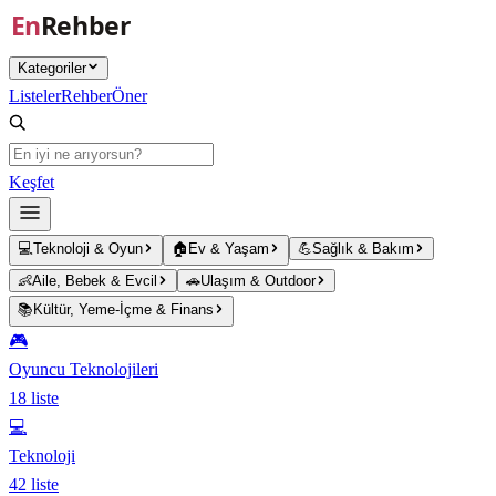
Ana içeriğe atla
Kategoriler
Listeler
Rehber
Öner
Keşfet
💻
Teknoloji & Oyun
🏠
Ev & Yaşam
💪
Sağlık & Bakım
👶
Aile, Bebek & Evcil
🚗
Ulaşım & Outdoor
📚
Kültür, Yeme-İçme & Finans
🎮
Oyuncu Teknolojileri
18
liste
💻
Teknoloji
42
liste