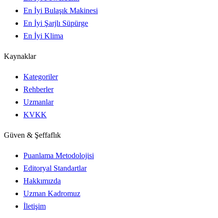
En İyi Bulaşık Makinesi
En İyi Şarjlı Süpürge
En İyi Klima
Kaynaklar
Kategoriler
Rehberler
Uzmanlar
KVKK
Güven & Şeffaflık
Puanlama Metodolojisi
Editoryal Standartlar
Hakkımızda
Uzman Kadromuz
İletişim