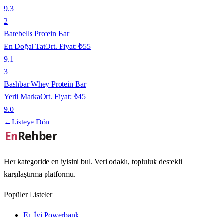
9.3
2
Barebells Protein Bar
En Doğal Tat
Ort. Fiyat:
₺55
9.1
3
Bashbar Whey Protein Bar
Yerli Marka
Ort. Fiyat:
₺45
9.0
←
Listeye Dön
Her kategoride en iyisini bul. Veri odaklı, topluluk destekli
karşılaştırma platformu.
Popüler Listeler
En İyi Powerbank