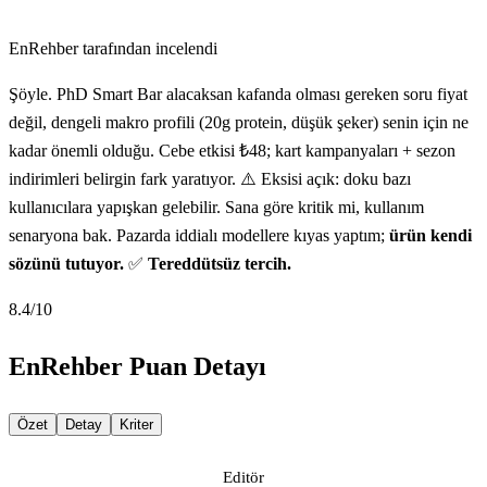
EnRehber tarafından incelendi
Şöyle. PhD Smart Bar alacaksan kafanda olması gereken soru fiyat
değil, dengeli makro profili (20g protein, düşük şeker) senin için ne
kadar önemli olduğu. Cebe etkisi ₺48; kart kampanyaları + sezon
indirimleri belirgin fark yaratıyor. ⚠️ Eksisi açık: doku bazı
kullanıcılara yapışkan gelebilir. Sana göre kritik mi, kullanım
senaryona bak. Pazarda iddialı modellere kıyas yaptım;
ürün kendi
sözünü tutuyor.
✅
Tereddütsüz tercih.
8.4
/10
EnRehber Puan Detayı
Özet
Detay
Kriter
Editör