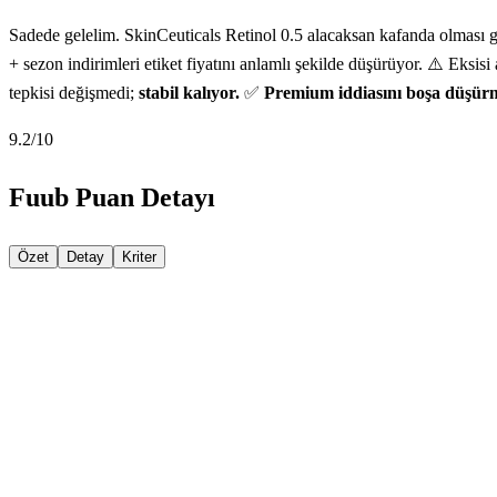
Sadede gelelim. SkinCeuticals Retinol 0.5 alacaksan kafanda olması ge
+ sezon indirimleri etiket fiyatını anlamlı şekilde düşürüyor. ⚠️ Eks
tepkisi değişmedi;
stabil kalıyor.
✅
Premium iddiasını boşa düşür
9.2
/10
Fuub Puan Detayı
Özet
Detay
Kriter