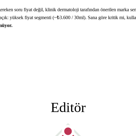
reken soru fiyat değil, klinik dermatoloji tarafından önerilen marka se
isi açık: yüksek fiyat segmenti (~₺3.600 / 30ml). Sana göre kritik mi, 
müyor.
Editör