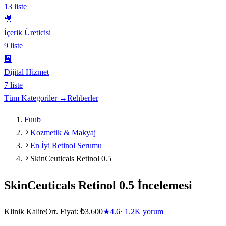
13
liste
🎥
İçerik Üreticisi
9
liste
💾
Dijital Hizmet
7
liste
Tüm Kategoriler →
Rehberler
Fuub
Kozmetik & Makyaj
En İyi Retinol Serumu
SkinCeuticals Retinol 0.5
SkinCeuticals Retinol 0.5
İncelemesi
Klinik Kalite
Ort. Fiyat:
₺3.600
★
4.6
·
1.2K
yorum