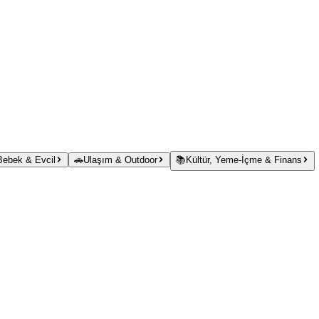
 Bebek & Evcil
🚗
Ulaşım & Outdoor
📚
Kültür, Yeme-İçme & Finans