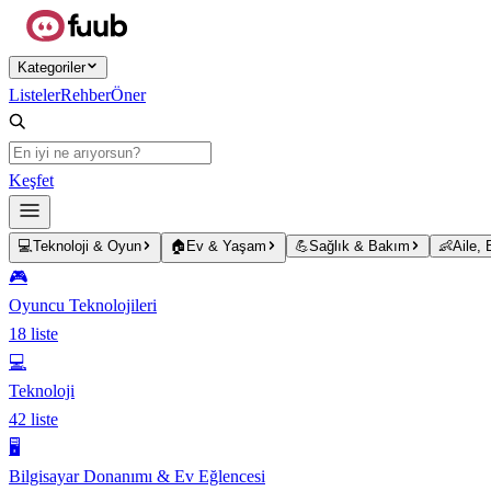
Ana içeriğe atla
Kategoriler
Listeler
Rehber
Öner
Keşfet
💻
Teknoloji & Oyun
🏠
Ev & Yaşam
💪
Sağlık & Bakım
👶
Aile,
🎮
Oyuncu Teknolojileri
18
liste
💻
Teknoloji
42
liste
🖥️
Bilgisayar Donanımı & Ev Eğlencesi