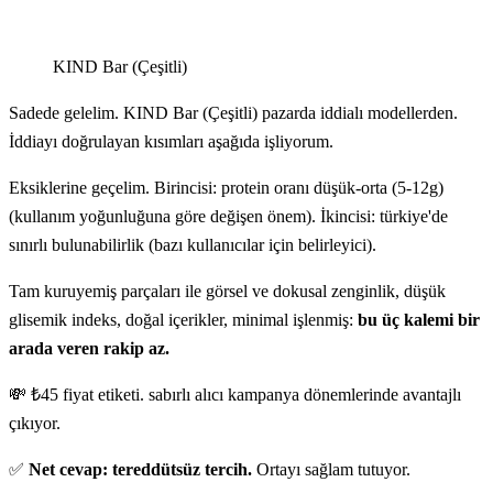
KIND Bar (Çeşitli)
Sadede gelelim. KIND Bar (Çeşitli) pazarda iddialı modellerden.
İddiayı doğrulayan kısımları aşağıda işliyorum.
Eksiklerine geçelim. Birincisi: protein oranı düşük-orta (5-12g)
(kullanım yoğunluğuna göre değişen önem). İkincisi: türkiye'de
sınırlı bulunabilirlik (bazı kullanıcılar için belirleyici).
Tam kuruyemiş parçaları ile görsel ve dokusal zenginlik, düşük
glisemik indeks, doğal içerikler, minimal işlenmiş:
bu üç kalemi bir
arada veren rakip az.
💸 ₺45 fiyat etiketi. sabırlı alıcı kampanya dönemlerinde avantajlı
çıkıyor.
✅
Net cevap: tereddütsüz tercih.
Ortayı sağlam tutuyor.