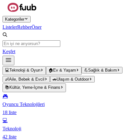
Ana içeriğe atla
Kategoriler
Listeler
Rehber
Öner
Keşfet
💻
Teknoloji & Oyun
🏠
Ev & Yaşam
💪
Sağlık & Bakım
👶
Aile, Bebek & Evcil
🚗
Ulaşım & Outdoor
📚
Kültür, Yeme-İçme & Finans
🎮
Oyuncu Teknolojileri
18
liste
💻
Teknoloji
42
liste