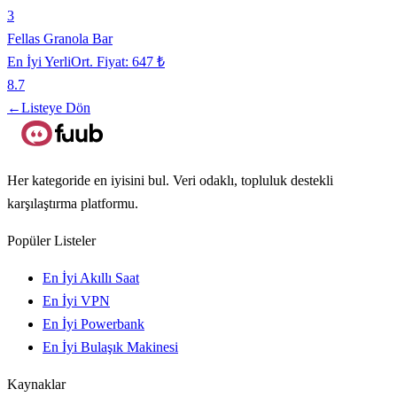
3
Fellas Granola Bar
En İyi Yerli
Ort. Fiyat:
647 ₺
8.7
←
Listeye Dön
Her kategoride en iyisini bul. Veri odaklı, topluluk destekli
karşılaştırma platformu.
Popüler Listeler
En İyi Akıllı Saat
En İyi VPN
En İyi Powerbank
En İyi Bulaşık Makinesi
Kaynaklar