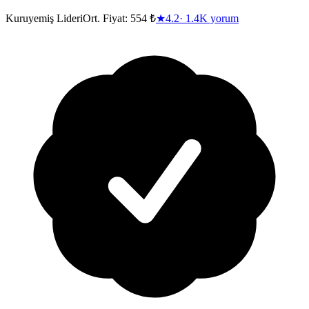
Kuruyemiş Lideri
Ort. Fiyat:
554 ₺
★
4.2
·
1.4K
yorum