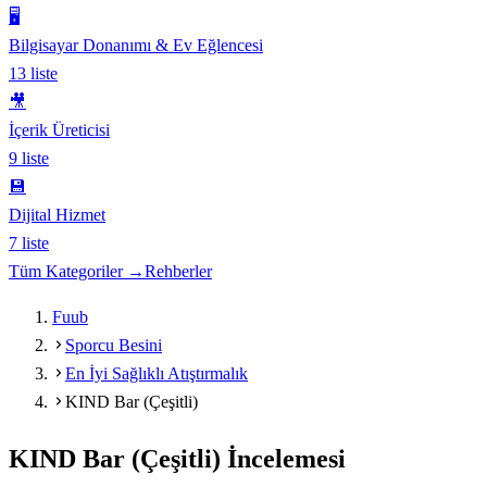
🖥️
Bilgisayar Donanımı & Ev Eğlencesi
13
liste
🎥
İçerik Üreticisi
9
liste
💾
Dijital Hizmet
7
liste
Tüm Kategoriler →
Rehberler
Fuub
Sporcu Besini
En İyi Sağlıklı Atıştırmalık
KIND Bar (Çeşitli)
KIND Bar (Çeşitli)
İncelemesi