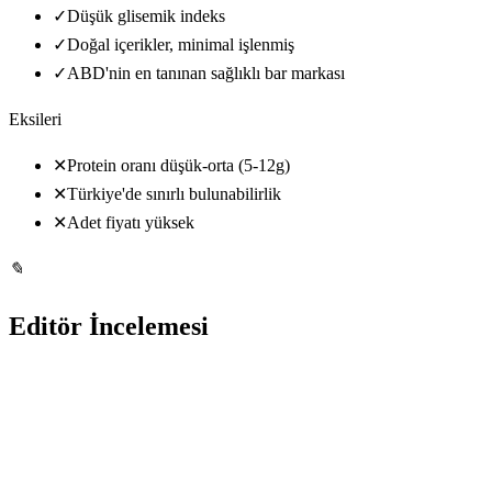
✓
Düşük glisemik indeks
✓
Doğal içerikler, minimal işlenmiş
✓
ABD'nin en tanınan sağlıklı bar markası
Eksileri
✕
Protein oranı düşük-orta (5-12g)
✕
Türkiye'de sınırlı bulunabilirlik
✕
Adet fiyatı yüksek
✎
Editör İncelemesi