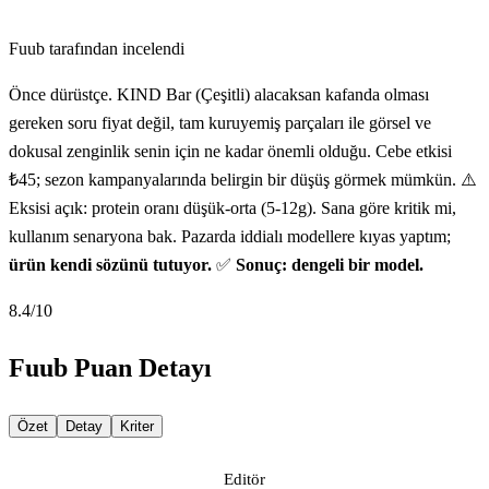
Fuub tarafından incelendi
Önce dürüstçe. KIND Bar (Çeşitli) alacaksan kafanda olması
gereken soru fiyat değil, tam kuruyemiş parçaları ile görsel ve
dokusal zenginlik senin için ne kadar önemli olduğu. Cebe etkisi
₺45; sezon kampanyalarında belirgin bir düşüş görmek mümkün. ⚠️
Eksisi açık: protein oranı düşük-orta (5-12g). Sana göre kritik mi,
kullanım senaryona bak. Pazarda iddialı modellere kıyas yaptım;
ürün kendi sözünü tutuyor.
✅
Sonuç: dengeli bir model.
8.4
/10
Fuub Puan Detayı
Özet
Detay
Kriter
Editör