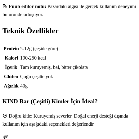
📝
Fuub editör notu:
Pazardaki algısı ile gerçek kullanım deneyimi
bu üründe örtüşüyor.
Teknik Özellikler
Teknik özellikler
Protein
5-12g (çeşide göre)
Kalori
190-250 kcal
İçerik
Tam kuruyemiş, bal, bitter çikolata
Glüten
Çoğu çeşitte yok
Ağırlık
40g
KIND Bar (Çeşitli)
Kimler İçin İdeal?
🎯 Doğru kitle: Kuruyemiş severler. Doğal enerji desteği dışında
kullanım için aşağıdaki seçenekleri değerlendir.
💬