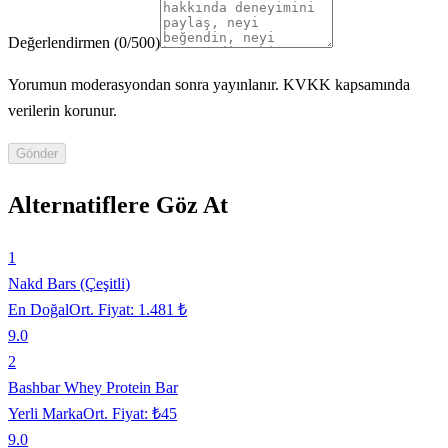
Değerlendirmen
(
0
/500)
Yorumun moderasyondan sonra yayınlanır. KVKK kapsamında
verilerin korunur.
Gönder
Alternatiflere Göz At
1
Nakd Bars (Çeşitli)
En Doğal
Ort. Fiyat:
1.481 ₺
9.0
2
Bashbar Whey Protein Bar
Yerli Marka
Ort. Fiyat:
₺45
9.0