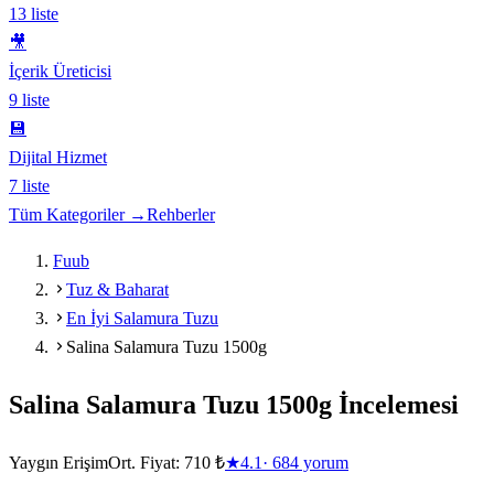
13
liste
🎥
İçerik Üreticisi
9
liste
💾
Dijital Hizmet
7
liste
Tüm Kategoriler →
Rehberler
Fuub
Tuz & Baharat
En İyi Salamura Tuzu
Salina Salamura Tuzu 1500g
Salina Salamura Tuzu 1500g
İncelemesi
Yaygın Erişim
Ort. Fiyat:
710 ₺
★
4.1
·
684
yorum