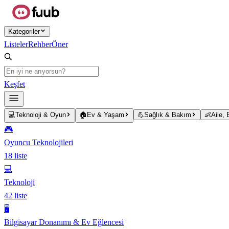
Ana içeriğe atla
Kategoriler
Listeler
Rehber
Öner
Keşfet
💻
Teknoloji & Oyun
🏠
Ev & Yaşam
💪
Sağlık & Bakım
👶
Aile,
🎮
Oyuncu Teknolojileri
18
liste
💻
Teknoloji
42
liste
🖥️
Bilgisayar Donanımı & Ev Eğlencesi