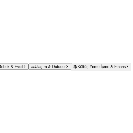
 Bebek & Evcil
🚗
Ulaşım & Outdoor
📚
Kültür, Yeme-İçme & Finans