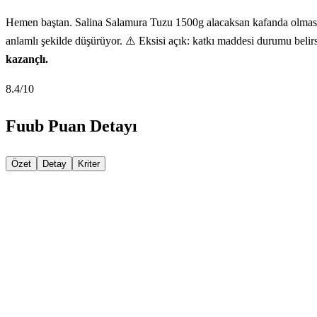
Hemen baştan. Salina Salamura Tuzu 1500g alacaksan kafanda olması g
anlamlı şekilde düşürüyor. ⚠️ Eksisi açık: katkı maddesi durumu belirsi
kazançlı.
8.4
/10
Fuub Puan Detayı
Özet
Detay
Kriter