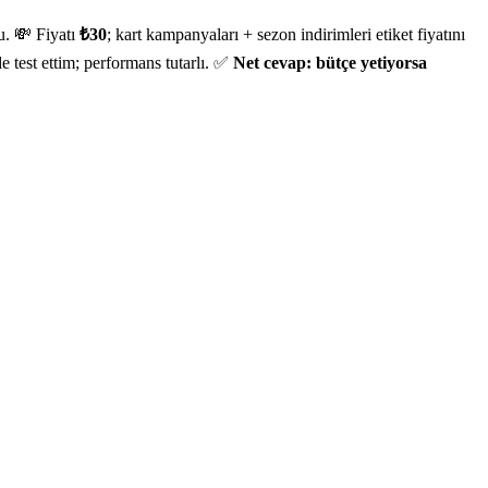
u. 💸 Fiyatı
₺30
; kart kampanyaları + sezon indirimleri etiket fiyatını
e test ettim; performans tutarlı. ✅
Net cevap: bütçe yetiyorsa