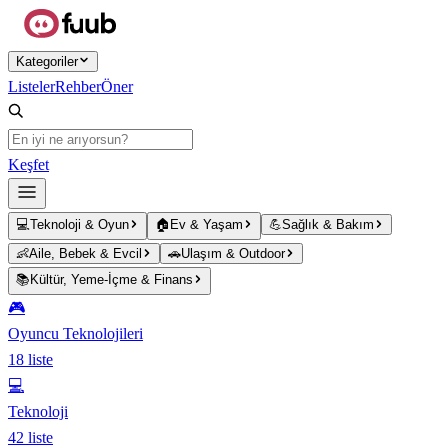
Ana içeriğe atla
Kategoriler
Listeler
Rehber
Öner
Keşfet
💻
Teknoloji & Oyun
🏠
Ev & Yaşam
💪
Sağlık & Bakım
👶
Aile, Bebek & Evcil
🚗
Ulaşım & Outdoor
📚
Kültür, Yeme-İçme & Finans
🎮
Oyuncu Teknolojileri
18
liste
💻
Teknoloji
42
liste