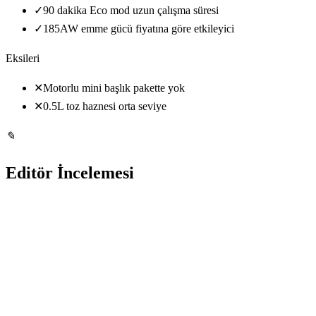
✓
90 dakika Eco mod uzun çalışma süresi
✓
185AW emme gücü fiyatına göre etkileyici
Eksileri
✕
Motorlu mini başlık pakette yok
✕
0.5L toz haznesi orta seviye
✎
Editör İncelemesi