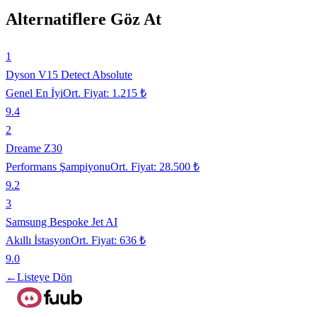
Alternatiflere Göz At
1
Dyson V15 Detect Absolute
Genel En İyi
Ort. Fiyat:
1.215 ₺
9.4
2
Dreame Z30
Performans Şampiyonu
Ort. Fiyat:
28.500 ₺
9.2
3
Samsung Bespoke Jet AI
Akıllı İstasyon
Ort. Fiyat:
636 ₺
9.0
←
Listeye Dön