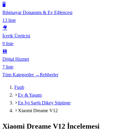
🖥️
Bilgisayar Donanımı & Ev Eğlencesi
13
liste
🎥
İçerik Üreticisi
9
liste
💾
Dijital Hizmet
7
liste
Tüm Kategoriler →
Rehberler
Fuub
Ev & Yaşam
En İyi Şarjlı Dikey Süpürge
Xiaomi Dreame V12
Xiaomi Dreame V12
İncelemesi