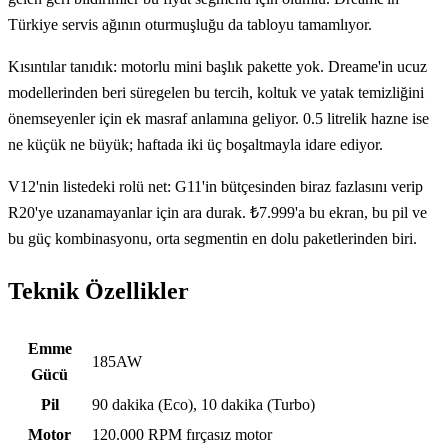
Türkiye servis ağının oturmuşluğu da tabloyu tamamlıyor.
Kısıntılar tanıdık: motorlu mini başlık pakette yok. Dreame'in ucuz
modellerinden beri süregelen bu tercih, koltuk ve yatak temizliğini
önemseyenler için ek masraf anlamına geliyor. 0.5 litrelik hazne ise
ne küçük ne büyük; haftada iki üç boşaltmayla idare ediyor.
V12'nin listedeki rolü net: G11'in bütçesinden biraz fazlasını verip
R20'ye uzanamayanlar için ara durak. ₺7.999'a bu ekran, bu pil ve
bu güç kombinasyonu, orta segmentin en dolu paketlerinden biri.
Teknik Özellikler
Teknik özellikler
Emme
185AW
Gücü
Pil
90 dakika (Eco), 10 dakika (Turbo)
Motor
120.000 RPM fırçasız motor