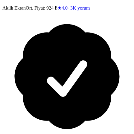
Akıllı Ekran
Ort. Fiyat:
924 ₺
★
4.0
·
3K
yorum