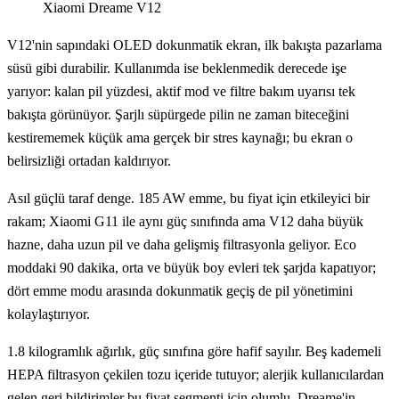
Xiaomi Dreame V12
V12'nin sapındaki OLED dokunmatik ekran, ilk bakışta pazarlama
süsü gibi durabilir. Kullanımda ise beklenmedik derecede işe
yarıyor: kalan pil yüzdesi, aktif mod ve filtre bakım uyarısı tek
bakışta görünüyor. Şarjlı süpürgede pilin ne zaman biteceğini
kestirememek küçük ama gerçek bir stres kaynağı; bu ekran o
belirsizliği ortadan kaldırıyor.
Asıl güçlü taraf denge. 185 AW emme, bu fiyat için etkileyici bir
rakam; Xiaomi G11 ile aynı güç sınıfında ama V12 daha büyük
hazne, daha uzun pil ve daha gelişmiş filtrasyonla geliyor. Eco
moddaki 90 dakika, orta ve büyük boy evleri tek şarjda kapatıyor;
dört emme modu arasında dokunmatik geçiş de pil yönetimini
kolaylaştırıyor.
1.8 kilogramlık ağırlık, güç sınıfına göre hafif sayılır. Beş kademeli
HEPA filtrasyon çekilen tozu içeride tutuyor; alerjik kullanıcılardan
gelen geri bildirimler bu fiyat segmenti için olumlu. Dreame'in