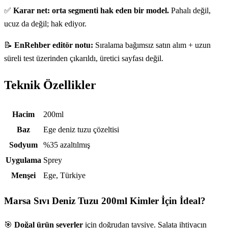
✅
Karar net: orta segmenti hak eden bir model.
Pahalı değil,
ucuz da değil; hak ediyor.
📝
EnRehber editör notu:
Sıralama bağımsız satın alım + uzun
süreli test üzerinden çıkarıldı, üretici sayfası değil.
Teknik Özellikler
Teknik özellikler
Hacim
200ml
Baz
Ege deniz tuzu çözeltisi
Sodyum
%35 azaltılmış
Uygulama
Sprey
Menşei
Ege, Türkiye
Marsa Sıvı Deniz Tuzu 200ml
Kimler İçin İdeal?
🎯
Doğal ürün severler
için doğrudan tavsiye. Salata ihtiyacın