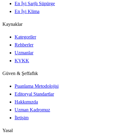
En İyi Şarjlı Süpürge
En İyi Klima
Kaynaklar
Kategoriler
Rehberler
Uzmanlar
KVKK
Güven & Şeffaflık
Puanlama Metodolojisi
Editoryal Standartlar
Hakkımızda
Uzman Kadromuz
İletişim
Yasal