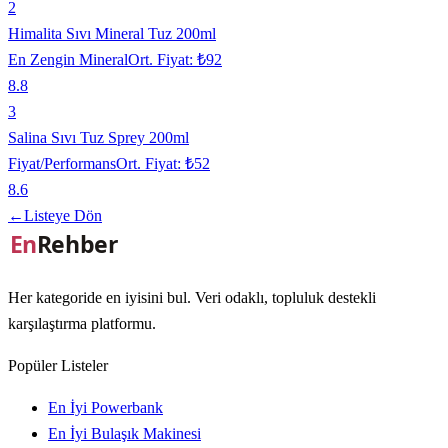
2
Himalita Sıvı Mineral Tuz 200ml
En Zengin Mineral
Ort. Fiyat:
₺92
8.8
3
Salina Sıvı Tuz Sprey 200ml
Fiyat/Performans
Ort. Fiyat:
₺52
8.6
←
Listeye Dön
Her kategoride en iyisini bul. Veri odaklı, topluluk destekli
karşılaştırma platformu.
Popüler Listeler
En İyi Powerbank
En İyi Bulaşık Makinesi