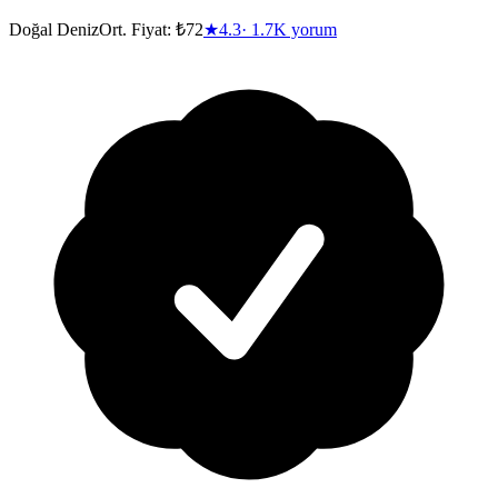
Doğal Deniz
Ort. Fiyat:
₺72
★
4.3
·
1.7K
yorum