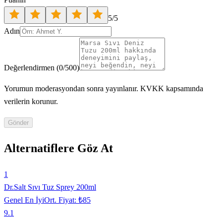
5
/5
Adın
Değerlendirmen
(
0
/500)
Yorumun moderasyondan sonra yayınlanır. KVKK kapsamında
verilerin korunur.
Gönder
Alternatiflere Göz At
1
Dr.Salt Sıvı Tuz Sprey 200ml
Genel En İyi
Ort. Fiyat:
₺85
9.1