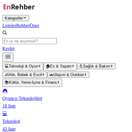
Ana içeriğe atla
Kategoriler
Listeler
Rehber
Öner
Keşfet
💻
Teknoloji & Oyun
🏠
Ev & Yaşam
💪
Sağlık & Bakım
👶
Aile, Bebek & Evcil
🚗
Ulaşım & Outdoor
📚
Kültür, Yeme-İçme & Finans
🎮
Oyuncu Teknolojileri
18
liste
💻
Teknoloji
42
liste