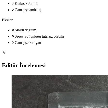
✓
Katkısız formül
✓
Cam şişe ambalaj
Eksileri
✕
Sınırlı dağıtım
✕
Sprey yoğunluğu tutarsız olabilir
✕
Cam şişe kırılgan
✎
Editör İncelemesi