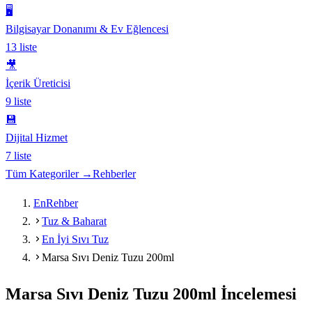
🖥️
Bilgisayar Donanımı & Ev Eğlencesi
13
liste
🎥
İçerik Üreticisi
9
liste
💾
Dijital Hizmet
7
liste
Tüm Kategoriler →
Rehberler
EnRehber
Tuz & Baharat
En İyi Sıvı Tuz
Marsa Sıvı Deniz Tuzu 200ml
Marsa Sıvı Deniz Tuzu 200ml
İncelemesi