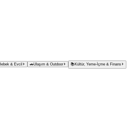
 Bebek & Evcil
🚗
Ulaşım & Outdoor
📚
Kültür, Yeme-İçme & Finans