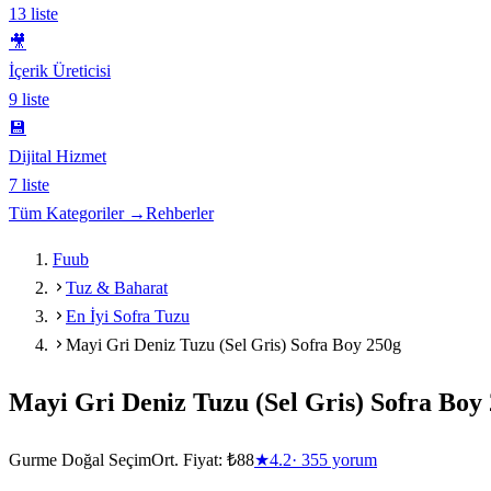
13
liste
🎥
İçerik Üreticisi
9
liste
💾
Dijital Hizmet
7
liste
Tüm Kategoriler →
Rehberler
Fuub
Tuz & Baharat
En İyi Sofra Tuzu
Mayi Gri Deniz Tuzu (Sel Gris) Sofra Boy 250g
Mayi Gri Deniz Tuzu (Sel Gris) Sofra Boy
Gurme Doğal Seçim
Ort. Fiyat:
₺88
★
4.2
·
355
yorum