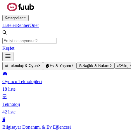
Ana içeriğe atla
Kategoriler
Listeler
Rehber
Öner
Keşfet
💻
Teknoloji & Oyun
🏠
Ev & Yaşam
💪
Sağlık & Bakım
👶
Aile,
🎮
Oyuncu Teknolojileri
18
liste
💻
Teknoloji
42
liste
🖥️
Bilgisayar Donanımı & Ev Eğlencesi