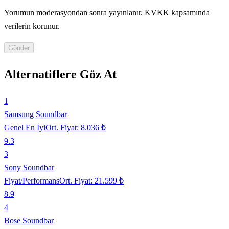
Yorumun moderasyondan sonra yayınlanır. KVKK kapsamında
verilerin korunur.
Gönder
Alternatiflere Göz At
1
Samsung Soundbar
Genel En İyi
Ort. Fiyat:
8.036 ₺
9.3
3
Sony Soundbar
Fiyat/Performans
Ort. Fiyat:
21.599 ₺
8.9
4
Bose Soundbar