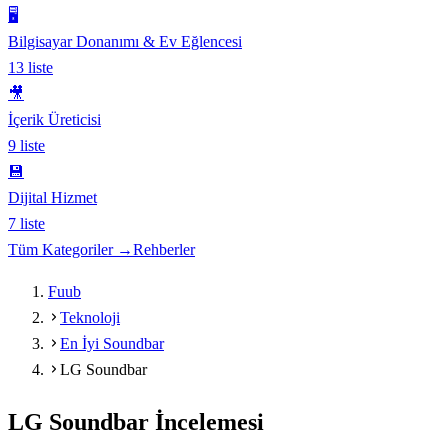
🖥️
Bilgisayar Donanımı & Ev Eğlencesi
13
liste
🎥
İçerik Üreticisi
9
liste
💾
Dijital Hizmet
7
liste
Tüm Kategoriler →
Rehberler
Fuub
Teknoloji
En İyi Soundbar
LG Soundbar
LG Soundbar
İncelemesi