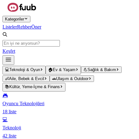
Ana içeriğe atla
Kategoriler
Listeler
Rehber
Öner
Keşfet
💻
Teknoloji & Oyun
🏠
Ev & Yaşam
💪
Sağlık & Bakım
👶
Aile, Bebek & Evcil
🚗
Ulaşım & Outdoor
📚
Kültür, Yeme-İçme & Finans
🎮
Oyuncu Teknolojileri
18
liste
💻
Teknoloji
42
liste