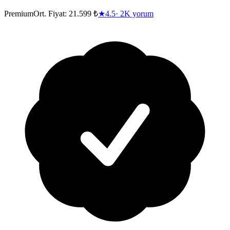
Premium
Ort. Fiyat:
21.599 ₺
★
4.5
·
2K
yorum