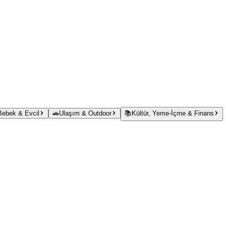
 Bebek & Evcil
🚗
Ulaşım & Outdoor
📚
Kültür, Yeme-İçme & Finans