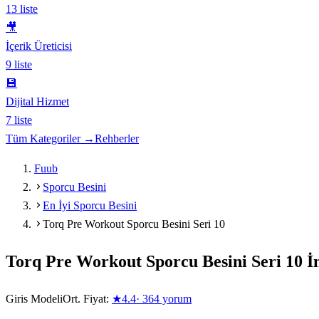
13
liste
🎥
İçerik Üreticisi
9
liste
💾
Dijital Hizmet
7
liste
Tüm Kategoriler →
Rehberler
Fuub
Sporcu Besini
En İyi Sporcu Besini
Torq Pre Workout Sporcu Besini Seri 10
Torq Pre Workout Sporcu Besini Seri 10
İn
Giris Modeli
Ort. Fiyat:
★
4.4
·
364
yorum