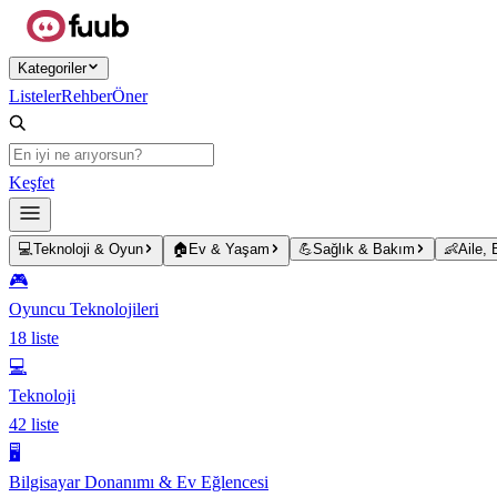
Ana içeriğe atla
Kategoriler
Listeler
Rehber
Öner
Keşfet
💻
Teknoloji & Oyun
🏠
Ev & Yaşam
💪
Sağlık & Bakım
👶
Aile,
🎮
Oyuncu Teknolojileri
18
liste
💻
Teknoloji
42
liste
🖥️
Bilgisayar Donanımı & Ev Eğlencesi