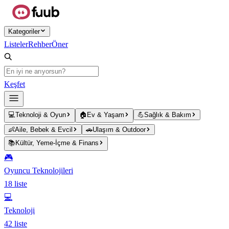
Ana içeriğe atla
Kategoriler
Listeler
Rehber
Öner
Keşfet
💻
Teknoloji & Oyun
🏠
Ev & Yaşam
💪
Sağlık & Bakım
👶
Aile, Bebek & Evcil
🚗
Ulaşım & Outdoor
📚
Kültür, Yeme-İçme & Finans
🎮
Oyuncu Teknolojileri
18
liste
💻
Teknoloji
42
liste