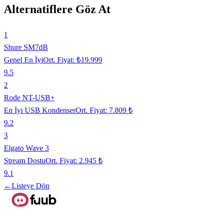
Alternatiflere Göz At
1
Shure SM7dB
Genel En İyi
Ort. Fiyat:
₺19.999
9.5
2
Rode NT-USB+
En İyi USB Kondenser
Ort. Fiyat:
7.809 ₺
9.2
3
Elgato Wave 3
Stream Dostu
Ort. Fiyat:
2.945 ₺
9.1
←
Listeye Dön