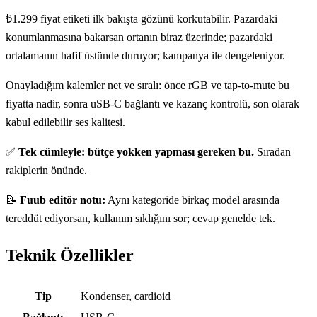
₺1.299 fiyat etiketi ilk bakışta gözünü korkutabilir. Pazardaki
konumlanmasına bakarsan ortanın biraz üzerinde; pazardaki
ortalamanın hafif üstünde duruyor; kampanya ile dengeleniyor.
Onayladığım kalemler net ve sıralı: önce rGB ve tap-to-mute bu
fiyatta nadir, sonra uSB-C bağlantı ve kazanç kontrolü, son olarak
kabul edilebilir ses kalitesi.
✅
Tek cümleyle: bütçe yokken yapması gereken bu.
Sıradan
rakiplerin önünde.
📝
Fuub editör notu:
Aynı kategoride birkaç model arasında
tereddüt ediyorsan, kullanım sıklığını sor; cevap genelde tek.
Teknik Özellikler
Teknik özellikler
Tip
Kondenser, cardioid