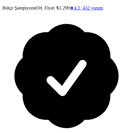
Bütçe Şampiyonu
Ort. Fiyat:
₺1.299
★
4.3
·
432
yorum