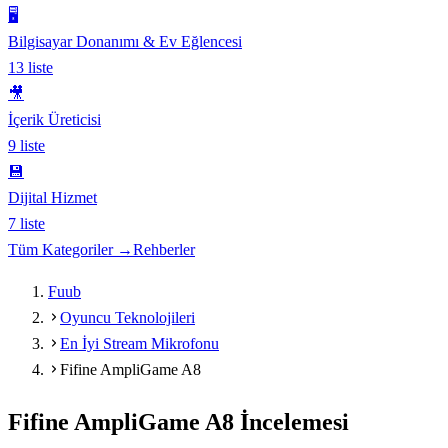
🖥️
Bilgisayar Donanımı & Ev Eğlencesi
13
liste
🎥
İçerik Üreticisi
9
liste
💾
Dijital Hizmet
7
liste
Tüm Kategoriler →
Rehberler
Fuub
Oyuncu Teknolojileri
En İyi Stream Mikrofonu
Fifine AmpliGame A8
Fifine AmpliGame A8
İncelemesi