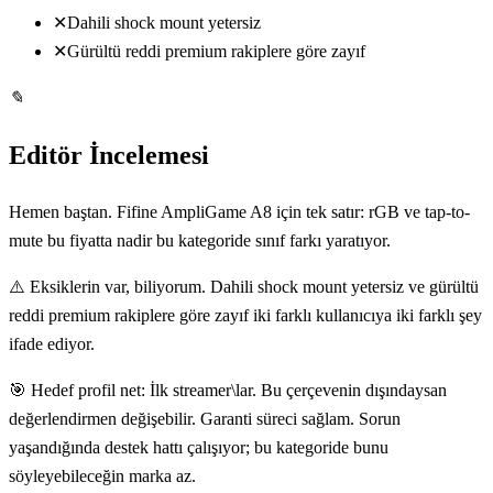
✕
Dahili shock mount yetersiz
✕
Gürültü reddi premium rakiplere göre zayıf
✎
Editör İncelemesi
Hemen baştan. Fifine AmpliGame A8 için tek satır: rGB ve tap-to-
mute bu fiyatta nadir bu kategoride sınıf farkı yaratıyor.
⚠️ Eksiklerin var, biliyorum. Dahili shock mount yetersiz ve gürültü
reddi premium rakiplere göre zayıf iki farklı kullanıcıya iki farklı şey
ifade ediyor.
🎯 Hedef profil net: İlk streamer\lar. Bu çerçevenin dışındaysan
değerlendirmen değişebilir. Garanti süreci sağlam. Sorun
yaşandığında destek hattı çalışıyor; bu kategoride bunu
söyleyebileceğin marka az.