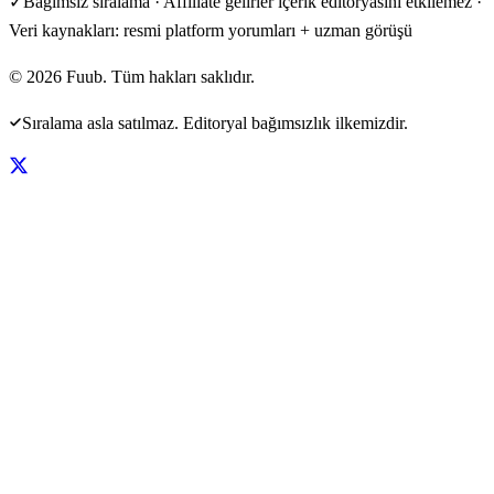
✓
Bağımsız sıralama · Affiliate gelirler içerik editöryasını etkilemez ·
Veri kaynakları: resmi platform yorumları + uzman görüşü
©
2026
Fuub. Tüm hakları saklıdır.
Sıralama asla satılmaz. Editoryal bağımsızlık ilkemizdir.