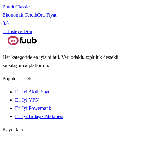
Pureit Classic
Ekonomik Tercih
Ort. Fiyat:
8.6
←
Listeye Dön
Her kategoride en iyisini bul. Veri odaklı, topluluk destekli
karşılaştırma platformu.
Popüler Listeler
En İyi Akıllı Saat
En İyi VPN
En İyi Powerbank
En İyi Bulaşık Makinesi
Kaynaklar