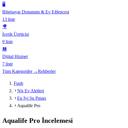
🖥️
Bilgisayar Donanımı & Ev Eğlencesi
13
liste
🎥
İçerik Üreticisi
9
liste
💾
Dijital Hizmet
7
liste
Tüm Kategoriler →
Rehberler
Fuub
Niş Ev Aletleri
En İyi Su Pınarı
Aqualife Pro
Aqualife Pro
İncelemesi