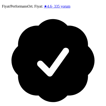
Fiyat/Performans
Ort. Fiyat:
★
4.6
·
335
yorum