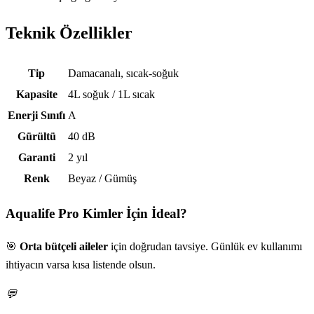
Teknik Özellikler
Teknik özellikler
Tip
Damacanalı, sıcak-soğuk
Kapasite
4L soğuk / 1L sıcak
Enerji Sınıfı
A
Gürültü
40 dB
Garanti
2 yıl
Renk
Beyaz / Gümüş
Aqualife Pro
Kimler İçin İdeal?
🎯
Orta bütçeli aileler
için doğrudan tavsiye. Günlük ev kullanımı
ihtiyacın varsa kısa listende olsun.
💬