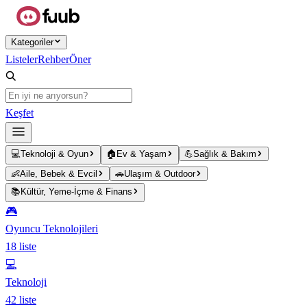
Ana içeriğe atla
Kategoriler
Listeler
Rehber
Öner
Keşfet
💻
Teknoloji & Oyun
🏠
Ev & Yaşam
💪
Sağlık & Bakım
👶
Aile, Bebek & Evcil
🚗
Ulaşım & Outdoor
📚
Kültür, Yeme-İçme & Finans
🎮
Oyuncu Teknolojileri
18
liste
💻
Teknoloji
42
liste