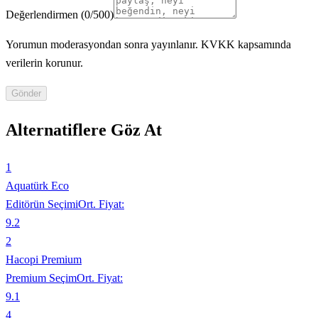
Değerlendirmen
(
0
/500)
Yorumun moderasyondan sonra yayınlanır. KVKK kapsamında
verilerin korunur.
Gönder
Alternatiflere Göz At
1
Aquatürk Eco
Editörün Seçimi
Ort. Fiyat:
9.2
2
Hacopi Premium
Premium Seçim
Ort. Fiyat:
9.1
4