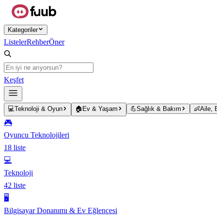
Ana içeriğe atla
Kategoriler
Listeler
Rehber
Öner
Keşfet
💻
Teknoloji & Oyun
🏠
Ev & Yaşam
💪
Sağlık & Bakım
👶
Aile,
🎮
Oyuncu Teknolojileri
18
liste
💻
Teknoloji
42
liste
🖥️
Bilgisayar Donanımı & Ev Eğlencesi