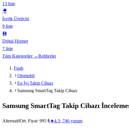
13
liste
🎥
İçerik Üreticisi
9
liste
💾
Dijital Hizmet
7
liste
Tüm Kategoriler →
Rehberler
Fuub
Otomobil
En İyi Takip Cihazı
Samsung SmartTag Takip Cihazı
Samsung SmartTag Takip Cihazı
İnceleme
Alternatif
Ort. Fiyat:
995 ₺
★
4.3
·
746
yorum