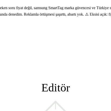
en soru fiyat değil, samsung SmartTag marka güvencesi ve Türkiye serv
nda denedim. Reklamla örtüşmesi şaşırttı, abartı yok. ⚠️ Eksisi açık: fiy
Editör