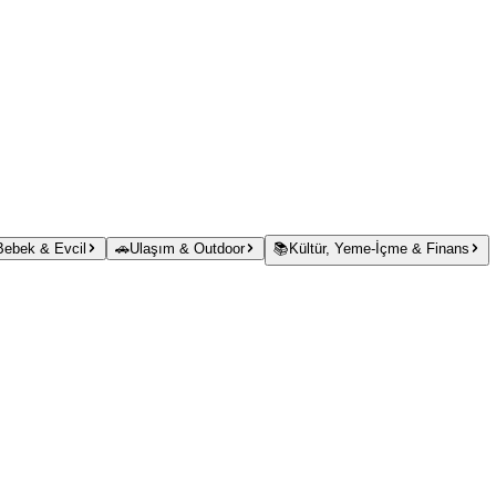
 Bebek & Evcil
🚗
Ulaşım & Outdoor
📚
Kültür, Yeme-İçme & Finans