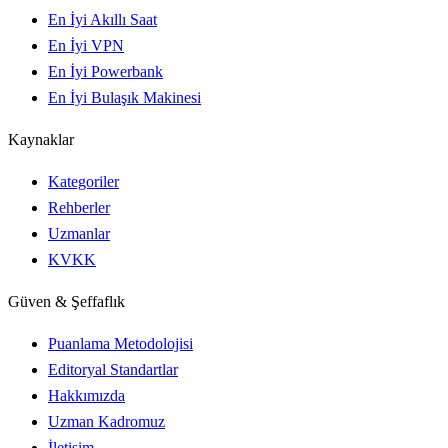
En İyi Akıllı Saat
En İyi VPN
En İyi Powerbank
En İyi Bulaşık Makinesi
Kaynaklar
Kategoriler
Rehberler
Uzmanlar
KVKK
Güven & Şeffaflık
Puanlama Metodolojisi
Editoryal Standartlar
Hakkımızda
Uzman Kadromuz
İletişim