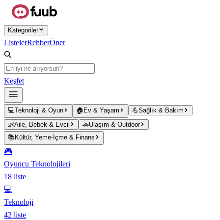
Ana içeriğe atla
Kategoriler
Listeler
Rehber
Öner
Keşfet
💻
Teknoloji & Oyun
🏠
Ev & Yaşam
💪
Sağlık & Bakım
👶
Aile, Bebek & Evcil
🚗
Ulaşım & Outdoor
📚
Kültür, Yeme-İçme & Finans
🎮
Oyuncu Teknolojileri
18
liste
💻
Teknoloji
42
liste