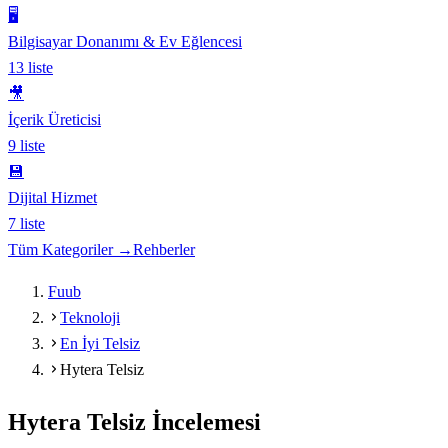
🖥️
Bilgisayar Donanımı & Ev Eğlencesi
13
liste
🎥
İçerik Üreticisi
9
liste
💾
Dijital Hizmet
7
liste
Tüm Kategoriler →
Rehberler
Fuub
Teknoloji
En İyi Telsiz
Hytera Telsiz
Hytera Telsiz
İncelemesi