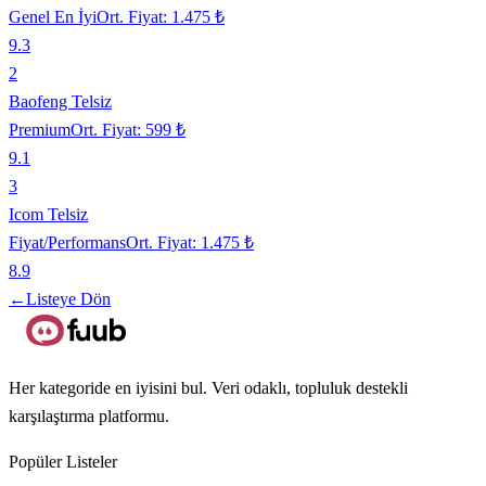
Genel En İyi
Ort. Fiyat:
1.475 ₺
9.3
2
Baofeng Telsiz
Premium
Ort. Fiyat:
599 ₺
9.1
3
Icom Telsiz
Fiyat/Performans
Ort. Fiyat:
1.475 ₺
8.9
←
Listeye Dön
Her kategoride en iyisini bul. Veri odaklı, topluluk destekli
karşılaştırma platformu.
Popüler Listeler