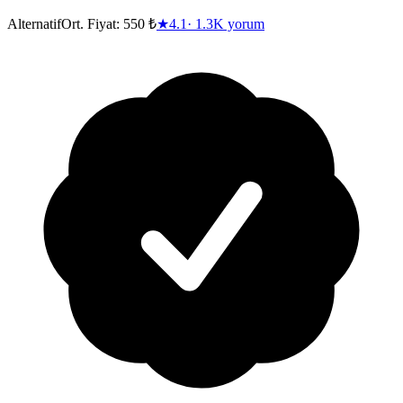
Alternatif
Ort. Fiyat:
550 ₺
★
4.1
·
1.3K
yorum