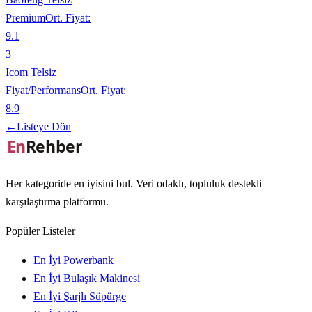
Premium
Ort. Fiyat:
9.1
3
Icom Telsiz
Fiyat/Performans
Ort. Fiyat:
8.9
←
Listeye Dön
Her kategoride en iyisini bul. Veri odaklı, topluluk destekli
karşılaştırma platformu.
Popüler Listeler
En İyi Powerbank
En İyi Bulaşık Makinesi
En İyi Şarjlı Süpürge