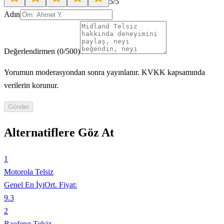
5
/5
Adın
Değerlendirmen
(
0
/500)
Yorumun moderasyondan sonra yayınlanır. KVKK kapsamında
verilerin korunur.
Gönder
Alternatiflere Göz At
1
Motorola Telsiz
Genel En İyi
Ort. Fiyat:
9.3
2
Baofeng Telsiz