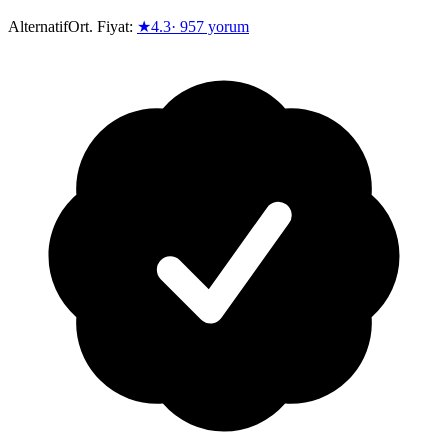
Alternatif
Ort. Fiyat:
★
4.3
·
957
yorum