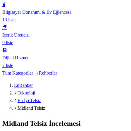
🖥️
Bilgisayar Donanımı & Ev Eğlencesi
13
liste
🎥
İçerik Üreticisi
9
liste
💾
Dijital Hizmet
7
liste
Tüm Kategoriler →
Rehberler
EnRehber
Teknoloji
En İyi Telsiz
Midland Telsiz
Midland Telsiz
İncelemesi