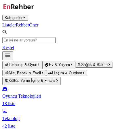
Ana içeriğe atla
Kategoriler
Listeler
Rehber
Öner
Keşfet
💻
Teknoloji & Oyun
🏠
Ev & Yaşam
💪
Sağlık & Bakım
👶
Aile, Bebek & Evcil
🚗
Ulaşım & Outdoor
📚
Kültür, Yeme-İçme & Finans
🎮
Oyuncu Teknolojileri
18
liste
💻
Teknoloji
42
liste