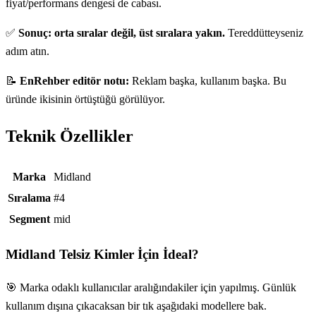
fiyat/performans dengesi de cabası.
✅
Sonuç: orta sıralar değil, üst sıralara yakın.
Tereddütteyseniz
adım atın.
📝
EnRehber editör notu:
Reklam başka, kullanım başka. Bu
üründe ikisinin örtüştüğü görülüyor.
Teknik Özellikler
Teknik özellikler
Marka
Midland
Sıralama
#4
Segment
mid
Midland Telsiz
Kimler İçin İdeal?
🎯 Marka odaklı kullanıcılar aralığındakiler için yapılmış. Günlük
kullanım dışına çıkacaksan bir tık aşağıdaki modellere bak.