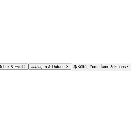
 Bebek & Evcil
🚗
Ulaşım & Outdoor
📚
Kültür, Yeme-İçme & Finans