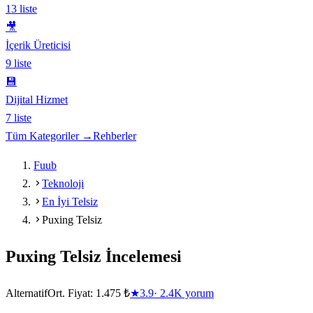
13
liste
🎥
İçerik Üreticisi
9
liste
💾
Dijital Hizmet
7
liste
Tüm Kategoriler →
Rehberler
Fuub
Teknoloji
En İyi Telsiz
Puxing Telsiz
Puxing Telsiz
İncelemesi
Alternatif
Ort. Fiyat:
1.475 ₺
★
3.9
·
2.4K
yorum