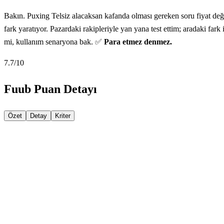
Bakın. Puxing Telsiz alacaksan kafanda olması gereken soru fiyat deği
fark yaratıyor. Pazardaki rakipleriyle yan yana test ettim; aradaki fa
mi, kullanım senaryona bak. ✅
Para etmez denmez.
7.7
/10
Fuub Puan Detayı
Özet
Detay
Kriter