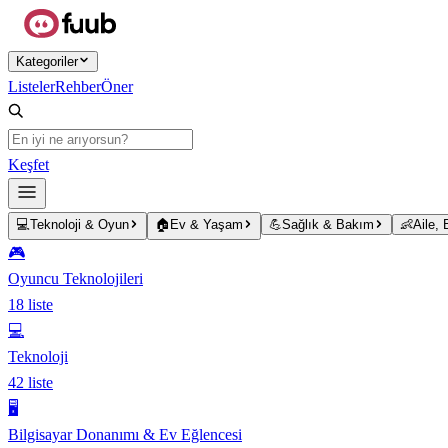
Ana içeriğe atla
Kategoriler
Listeler
Rehber
Öner
Keşfet
💻
Teknoloji & Oyun
🏠
Ev & Yaşam
💪
Sağlık & Bakım
👶
Aile,
🎮
Oyuncu Teknolojileri
18
liste
💻
Teknoloji
42
liste
🖥️
Bilgisayar Donanımı & Ev Eğlencesi