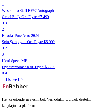
1
Wilson Pro Staff RF97 Autograph
Genel En İyi
Ort. Fiyat:
₺7.499
9.3
2
Babolat Pure Aero 2024
Spin Şampiyonu
Ort. Fiyat:
₺5.999
9.2
3
Head Speed MP
Fiyat/Performans
Ort. Fiyat:
₺3.299
8.9
←
Listeye Dön
Her kategoride en iyisini bul. Veri odaklı, topluluk destekli
karşılaştırma platformu.