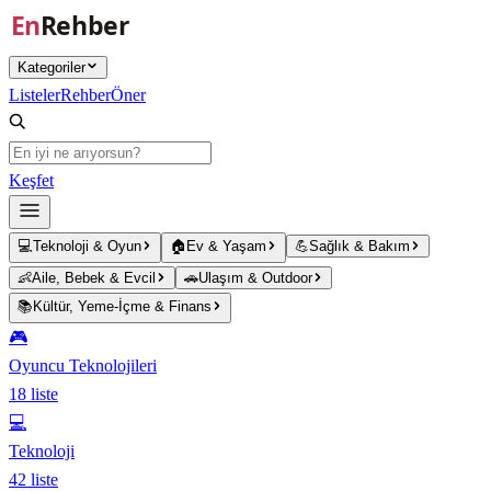
Ana içeriğe atla
Kategoriler
Listeler
Rehber
Öner
Keşfet
💻
Teknoloji & Oyun
🏠
Ev & Yaşam
💪
Sağlık & Bakım
👶
Aile, Bebek & Evcil
🚗
Ulaşım & Outdoor
📚
Kültür, Yeme-İçme & Finans
🎮
Oyuncu Teknolojileri
18
liste
💻
Teknoloji
42
liste