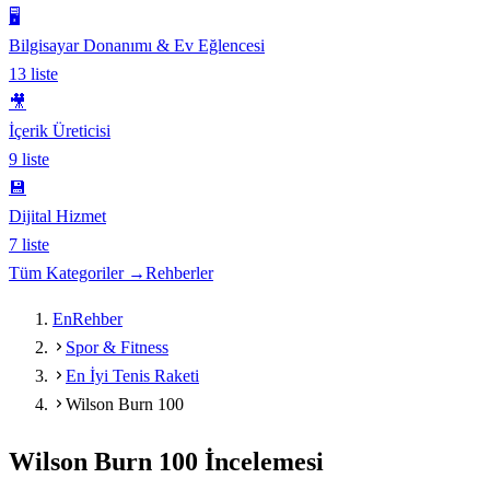
🖥️
Bilgisayar Donanımı & Ev Eğlencesi
13
liste
🎥
İçerik Üreticisi
9
liste
💾
Dijital Hizmet
7
liste
Tüm Kategoriler →
Rehberler
EnRehber
Spor & Fitness
En İyi Tenis Raketi
Wilson Burn 100
Wilson Burn 100
İncelemesi