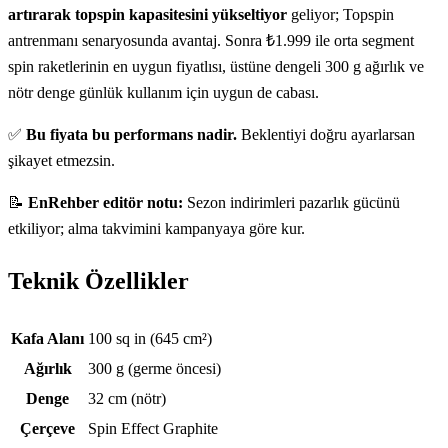
artırarak topspin kapasitesini yükseltiyor
geliyor; Topspin
antrenmanı senaryosunda avantaj. Sonra ₺1.999 ile orta segment
spin raketlerinin en uygun fiyatlısı, üstüne dengeli 300 g ağırlık ve
nötr denge günlük kullanım için uygun de cabası.
✅
Bu fiyata bu performans nadir.
Beklentiyi doğru ayarlarsan
şikayet etmezsin.
📝
EnRehber editör notu:
Sezon indirimleri pazarlık gücünü
etkiliyor; alma takvimini kampanyaya göre kur.
Teknik Özellikler
Teknik özellikler
Kafa Alanı
100 sq in (645 cm²)
Ağırlık
300 g (germe öncesi)
Denge
32 cm (nötr)
Çerçeve
Spin Effect Graphite