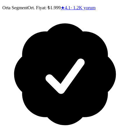
Orta Segment
Ort. Fiyat:
₺1.999
★
4.1
·
1.2K
yorum