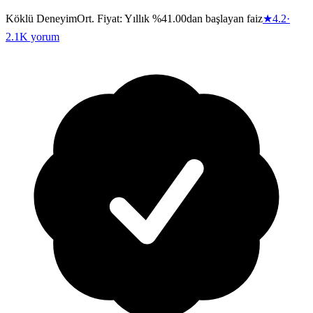
Köklü Deneyim
Ort. Fiyat:
Yıllık %41.00dan başlayan faiz
★
4.2
·
2.1K
yorum