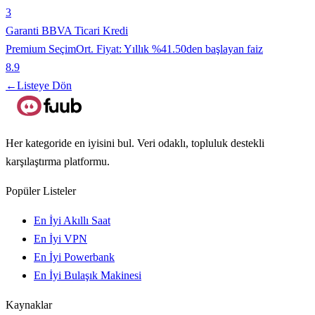
3
Garanti BBVA Ticari Kredi
Premium Seçim
Ort. Fiyat:
Yıllık %41.50den başlayan faiz
8.9
←
Listeye Dön
Her kategoride en iyisini bul. Veri odaklı, topluluk destekli
karşılaştırma platformu.
Popüler Listeler
En İyi Akıllı Saat
En İyi VPN
En İyi Powerbank
En İyi Bulaşık Makinesi
Kaynaklar