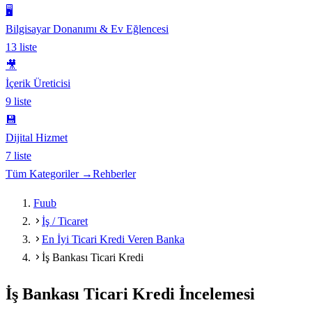
🖥️
Bilgisayar Donanımı & Ev Eğlencesi
13
liste
🎥
İçerik Üreticisi
9
liste
💾
Dijital Hizmet
7
liste
Tüm Kategoriler →
Rehberler
Fuub
İş / Ticaret
En İyi Ticari Kredi Veren Banka
İş Bankası Ticari Kredi
İş Bankası Ticari Kredi
İncelemesi