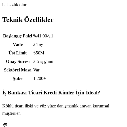
haksızlık olur.
Teknik Özellikler
Teknik özellikler
Başlangıç Faizi
%41.00/yıl
Vade
24 ay
Üst Limit
₺50M
Onay Süresi
3-5 iş günü
Sektörel Masa
Var
Şube
1.200+
İş Bankası Ticari Kredi
Kimler İçin İdeal?
Köklü ticari ilişki ve yüz yüze danışmanlık arayan kurumsal
müşteriler.
💬