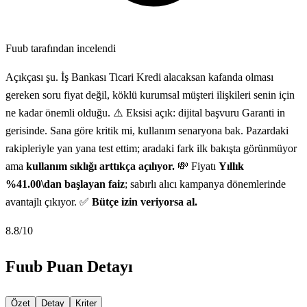
Fuub tarafından incelendi
Açıkçası şu. İş Bankası Ticari Kredi alacaksan kafanda olması
gereken soru fiyat değil, köklü kurumsal müşteri ilişkileri senin için
ne kadar önemli olduğu. ⚠️ Eksisi açık: dijital başvuru Garanti in
gerisinde. Sana göre kritik mi, kullanım senaryona bak. Pazardaki
rakipleriyle yan yana test ettim; aradaki fark ilk bakışta görünmüyor
ama
kullanım sıklığı arttıkça açılıyor.
💸 Fiyatı
Yıllık
%41.00\dan başlayan faiz
; sabırlı alıcı kampanya dönemlerinde
avantajlı çıkıyor. ✅
Bütçe izin veriyorsa al.
8.8
/10
Fuub Puan Detayı
Özet
Detay
Kriter