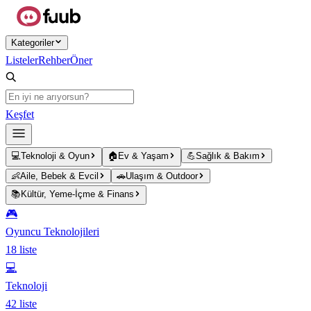
Ana içeriğe atla
Kategoriler
Listeler
Rehber
Öner
Keşfet
💻
Teknoloji & Oyun
🏠
Ev & Yaşam
💪
Sağlık & Bakım
👶
Aile, Bebek & Evcil
🚗
Ulaşım & Outdoor
📚
Kültür, Yeme-İçme & Finans
🎮
Oyuncu Teknolojileri
18
liste
💻
Teknoloji
42
liste