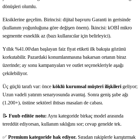
dönüşleri olumlu.
Eksiklerine geçelim. Birincisi: dijital başvuru Garanti in gerisinde
(kullanım yoğunluğuna göre değişen önem). İkincisi: kOBİ mikro
segmentte esneklik az (bazı kullanıcılar için belirleyici).
Yıllık %41.00\dan başlayan faiz fiyat etiketi ilk bakışta gözünü
korkutabilir. Pazardaki konumlanmasına bakarsan ortanın biraz
üzerinde; ay sonu kampanyaları ve outlet seçenekleriyle aşağı
çekilebiliyor.
Üç güçlü tarafı var: önce
köklü kurumsal müşteri ilişkileri
geliyor;
Uzun vadeli yatırım senaryosunda avantaj. Sonra geniş şube ağı
(1.200+), üstüne sektörel ihtisas masaları de cabası.
📝
Fuub editör notu:
Aynı kategoride birkaç model arasında
tereddüt ediyorsan, kullanım sıklığını sor; cevap genelde tek.
✅
Premium kategoride hak ediyor.
Sıradan rakiplerle karıştırmak