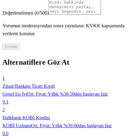
Değerlendirmen
(
0
/500)
Yorumun moderasyondan sonra yayınlanır. KVKK kapsamında
verilerin korunur.
Gönder
Alternatiflere Göz At
1
Ziraat Bankası Ticari Kredi
Genel En İyi
Ort. Fiyat:
Yıllık %38.50den başlayan faiz
9.1
2
Halkbank KOBİ Kredisi
KOBİ Uzmanı
Ort. Fiyat:
Yıllık %39.00dan başlayan faiz
9.0