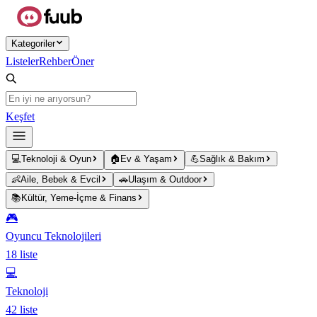
Ana içeriğe atla
Kategoriler
Listeler
Rehber
Öner
Keşfet
💻
Teknoloji & Oyun
🏠
Ev & Yaşam
💪
Sağlık & Bakım
👶
Aile, Bebek & Evcil
🚗
Ulaşım & Outdoor
📚
Kültür, Yeme-İçme & Finans
🎮
Oyuncu Teknolojileri
18
liste
💻
Teknoloji
42
liste