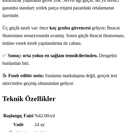
kararsızlık yaşamana gerek yok. Servis ağı güçlü. İki yıl üretici
garantisi standart; yedek parça erişimi pazardaki ortalamanın
üzerinde.
Üç güçlü tarafı var: önce
koç grubu güvencesi
geliyor; İhracat
finansmanı senaryosunda avantaj. Sonra güçlü ihracat finansmanı,
üstüne esnek kredi yapılandırma de cabası.
✅
Sonuç: orta yolun en sağlam temsilcilerinden.
Dengelisi
bunlardan biri.
📝
Fuub editör notu:
Sıralama markalaşma değil, gerçek test
sürecinden geçmiş olmasından geliyor.
Teknik Özellikler
Teknik özellikler
Başlangıç Faizi
%42.00/yıl
Vade
24 ay