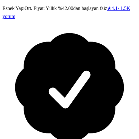
Esnek Yapı
Ort. Fiyat:
Yıllık %42.00dan başlayan faiz
★
4.1
·
1.5K
yorum