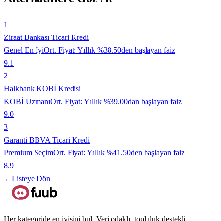
1
Ziraat Bankası Ticari Kredi
Genel En İyi
Ort. Fiyat:
Yıllık %38.50den başlayan faiz
9.1
2
Halkbank KOBİ Kredisi
KOBİ Uzmanı
Ort. Fiyat:
Yıllık %39.00dan başlayan faiz
9.0
3
Garanti BBVA Ticari Kredi
Premium Seçim
Ort. Fiyat:
Yıllık %41.50den başlayan faiz
8.9
←
Listeye Dön
Her kategoride en iyisini bul. Veri odaklı, topluluk destekli