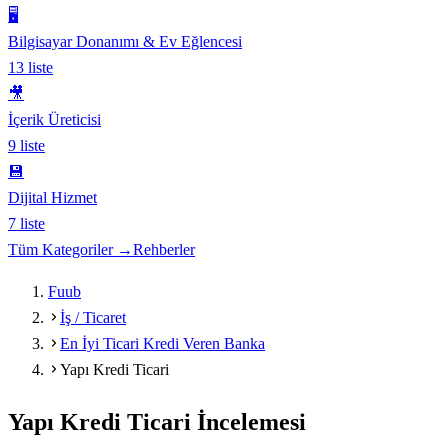
🖥️
Bilgisayar Donanımı & Ev Eğlencesi
13
liste
🎥
İçerik Üreticisi
9
liste
💾
Dijital Hizmet
7
liste
Tüm Kategoriler →
Rehberler
Fuub
İş / Ticaret
En İyi Ticari Kredi Veren Banka
Yapı Kredi Ticari
Yapı Kredi Ticari
İncelemesi