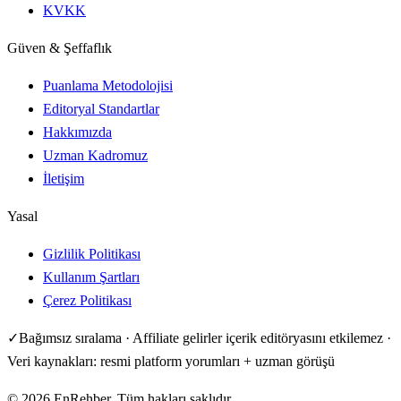
KVKK
Güven & Şeffaflık
Puanlama Metodolojisi
Editoryal Standartlar
Hakkımızda
Uzman Kadromuz
İletişim
Yasal
Gizlilik Politikası
Kullanım Şartları
Çerez Politikası
✓
Bağımsız sıralama · Affiliate gelirler içerik editöryasını etkilemez ·
Veri kaynakları: resmi platform yorumları + uzman görüşü
©
2026
EnRehber. Tüm hakları saklıdır.