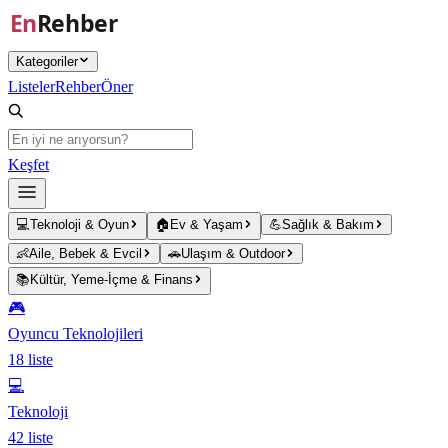
Ana içeriğe atla
Kategoriler
Listeler
Rehber
Öner
Keşfet
💻
Teknoloji & Oyun
🏠
Ev & Yaşam
💪
Sağlık & Bakım
👶
Aile, Bebek & Evcil
🚗
Ulaşım & Outdoor
📚
Kültür, Yeme-İçme & Finans
🎮
Oyuncu Teknolojileri
18
liste
💻
Teknoloji
42
liste