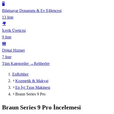
🖥️
Bilgisayar Donanımı & Ev Eğlencesi
13
liste
🎥
İçerik Üreticisi
9
liste
💾
Dijital Hizmet
7
liste
Tüm Kategoriler →
Rehberler
EnRehber
Kozmetik & Makyaj
En İyi Tıraş Makinesi
Braun Series 9 Pro
Braun Series 9 Pro
İncelemesi