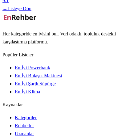
9.1
←
Listeye Dön
Her kategoride en iyisini bul. Veri odaklı, topluluk destekli
karşılaştırma platformu.
Popüler Listeler
En İyi Powerbank
En İyi Bulaşık Makinesi
En İyi Şarjlı Süpürge
En İyi Klima
Kaynaklar
Kategoriler
Rehberler
Uzmanlar