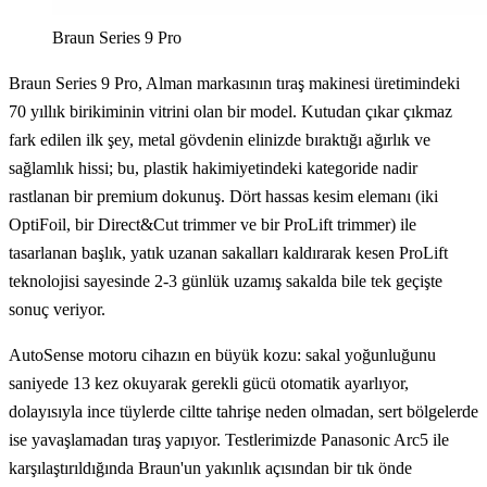
Braun Series 9 Pro
Braun Series 9 Pro, Alman markasının tıraş makinesi üretimindeki
70 yıllık birikiminin vitrini olan bir model. Kutudan çıkar çıkmaz
fark edilen ilk şey, metal gövdenin elinizde bıraktığı ağırlık ve
sağlamlık hissi; bu, plastik hakimiyetindeki kategoride nadir
rastlanan bir premium dokunuş. Dört hassas kesim elemanı (iki
OptiFoil, bir Direct&Cut trimmer ve bir ProLift trimmer) ile
tasarlanan başlık, yatık uzanan sakalları kaldırarak kesen ProLift
teknolojisi sayesinde 2-3 günlük uzamış sakalda bile tek geçişte
sonuç veriyor.
AutoSense motoru cihazın en büyük kozu: sakal yoğunluğunu
saniyede 13 kez okuyarak gerekli gücü otomatik ayarlıyor,
dolayısıyla ince tüylerde ciltte tahrişe neden olmadan, sert bölgelerde
ise yavaşlamadan tıraş yapıyor. Testlerimizde Panasonic Arc5 ile
karşılaştırıldığında Braun'un yakınlık açısından bir tık önde