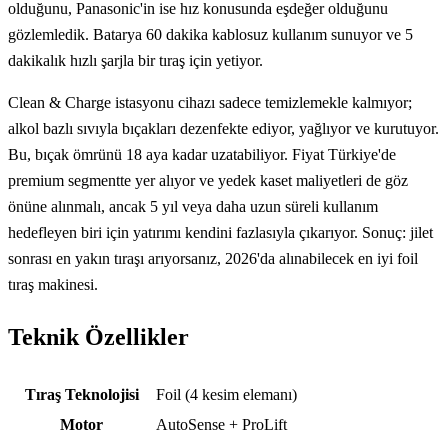
olduğunu, Panasonic'in ise hız konusunda eşdeğer olduğunu
gözlemledik. Batarya 60 dakika kablosuz kullanım sunuyor ve 5
dakikalık hızlı şarjla bir tıraş için yetiyor.
Clean & Charge istasyonu cihazı sadece temizlemekle kalmıyor;
alkol bazlı sıvıyla bıçakları dezenfekte ediyor, yağlıyor ve kurutuyor.
Bu, bıçak ömrünü 18 aya kadar uzatabiliyor. Fiyat Türkiye'de
premium segmentte yer alıyor ve yedek kaset maliyetleri de göz
önüne alınmalı, ancak 5 yıl veya daha uzun süreli kullanım
hedefleyen biri için yatırımı kendini fazlasıyla çıkarıyor. Sonuç: jilet
sonrası en yakın tıraşı arıyorsanız, 2026'da alınabilecek en iyi foil
tıraş makinesi.
Teknik Özellikler
Teknik özellikler
Tıraş Teknolojisi
Foil (4 kesim elemanı)
Motor
AutoSense + ProLift