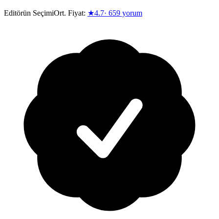
Editörün Seçimi
Ort. Fiyat:
★
4.7
·
659
yorum