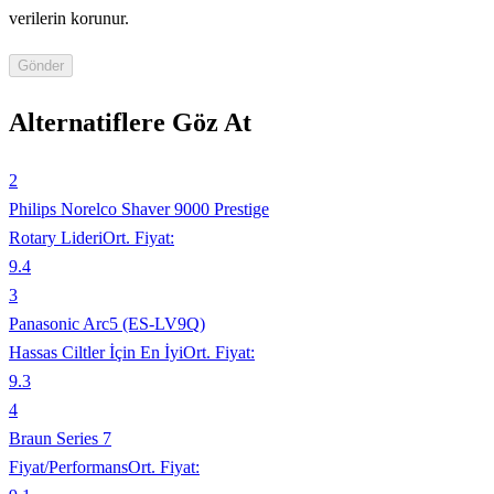
verilerin korunur.
Gönder
Alternatiflere Göz At
2
Philips Norelco Shaver 9000 Prestige
Rotary Lideri
Ort. Fiyat:
9.4
3
Panasonic Arc5 (ES-LV9Q)
Hassas Ciltler İçin En İyi
Ort. Fiyat:
9.3
4
Braun Series 7
Fiyat/Performans
Ort. Fiyat: