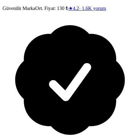
Güvenilir Marka
Ort. Fiyat:
130 ₺
★
4.2
·
1.6K
yorum