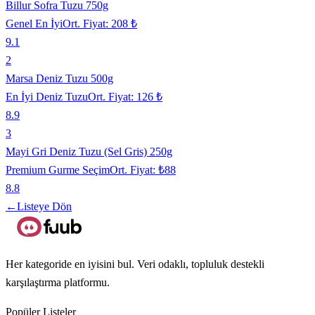
Billur Sofra Tuzu 750g
Genel En İyi
Ort. Fiyat:
208 ₺
9.1
2
Marsa Deniz Tuzu 500g
En İyi Deniz Tuzu
Ort. Fiyat:
126 ₺
8.9
3
Mayi Gri Deniz Tuzu (Sel Gris) 250g
Premium Gurme Seçim
Ort. Fiyat:
₺88
8.8
←
Listeye Dön
Her kategoride en iyisini bul. Veri odaklı, topluluk destekli
karşılaştırma platformu.
Popüler Listeler