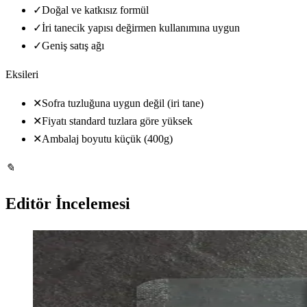
✓
Doğal ve katkısız formül
✓
İri tanecik yapısı değirmen kullanımına uygun
✓
Geniş satış ağı
Eksileri
✕
Sofra tuzluğuna uygun değil (iri tane)
✕
Fiyatı standard tuzlara göre yüksek
✕
Ambalaj boyutu küçük (400g)
✎
Editör İncelemesi