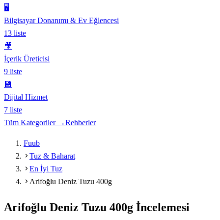
🖥️
Bilgisayar Donanımı & Ev Eğlencesi
13
liste
🎥
İçerik Üreticisi
9
liste
💾
Dijital Hizmet
7
liste
Tüm Kategoriler →
Rehberler
Fuub
Tuz & Baharat
En İyi Tuz
Arifoğlu Deniz Tuzu 400g
Arifoğlu Deniz Tuzu 400g
İncelemesi