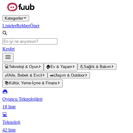
Ana içeriğe atla
Kategoriler
Listeler
Rehber
Öner
Keşfet
💻
Teknoloji & Oyun
🏠
Ev & Yaşam
💪
Sağlık & Bakım
👶
Aile, Bebek & Evcil
🚗
Ulaşım & Outdoor
📚
Kültür, Yeme-İçme & Finans
🎮
Oyuncu Teknolojileri
18
liste
💻
Teknoloji
42
liste