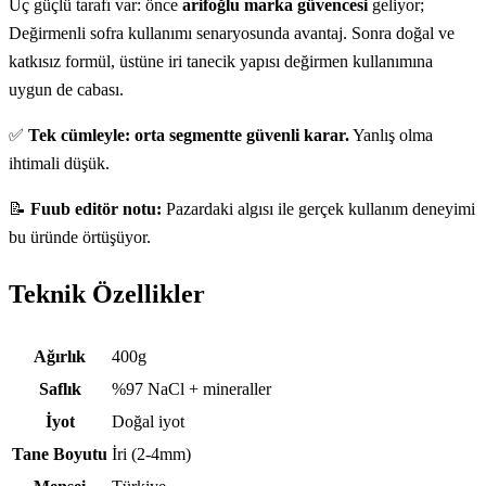
Üç güçlü tarafı var: önce
arifoğlu marka güvencesi
geliyor;
Değirmenli sofra kullanımı senaryosunda avantaj. Sonra doğal ve
katkısız formül, üstüne iri tanecik yapısı değirmen kullanımına
uygun de cabası.
✅
Tek cümleyle: orta segmentte güvenli karar.
Yanlış olma
ihtimali düşük.
📝
Fuub editör notu:
Pazardaki algısı ile gerçek kullanım deneyimi
bu üründe örtüşüyor.
Teknik Özellikler
Teknik özellikler
Ağırlık
400g
Saflık
%97 NaCl + mineraller
İyot
Doğal iyot
Tane Boyutu
İri (2-4mm)