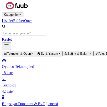
Ana içeriğe atla
Kategoriler
Listeler
Rehber
Öner
Keşfet
💻
Teknoloji & Oyun
🏠
Ev & Yaşam
💪
Sağlık & Bakım
👶
Aile,
🎮
Oyuncu Teknolojileri
18
liste
💻
Teknoloji
42
liste
🖥️
Bilgisayar Donanımı & Ev Eğlencesi