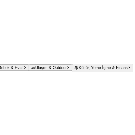
 Bebek & Evcil
🚗
Ulaşım & Outdoor
📚
Kültür, Yeme-İçme & Finans