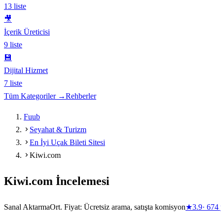
13
liste
🎥
İçerik Üreticisi
9
liste
💾
Dijital Hizmet
7
liste
Tüm Kategoriler →
Rehberler
Fuub
Seyahat & Turizm
En İyi Uçak Bileti Sitesi
Kiwi.com
Kiwi.com
İncelemesi
Sanal Aktarma
Ort. Fiyat:
Ücretsiz arama, satışta komisyon
★
3.9
·
674