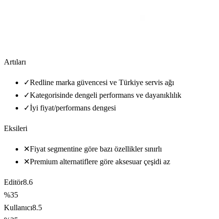
Artıları
✓
Redline marka güvencesi ve Türkiye servis ağı
✓
Kategorisinde dengeli performans ve dayanıklılık
✓
İyi fiyat/performans dengesi
Eksileri
✕
Fiyat segmentine göre bazı özellikler sınırlı
✕
Premium alternatiflere göre aksesuar çeşidi az
Editör
8.6
%35
Kullanıcı
8.5