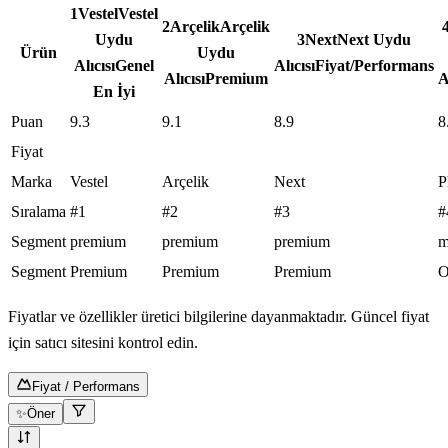
1
Vestel
Vestel
2
Arçelik
Arçelik
Uydu
3
Next
Next Uydu
Ürün
Uydu
Alıcısı
Genel
Alıcısı
Fiyat/Performans
Alıcısı
Premium
A
En İyi
Puan
9.3
9.1
8.9
8
Fiyat
Marka
Vestel
Arçelik
Next
P
Sıralama
#1
#2
#3
#
Segment
premium
premium
premium
m
Segment
Premium
Premium
Premium
O
Fiyatlar ve özellikler üretici bilgilerine dayanmaktadır. Güncel fiyat
için satıcı sitesini kontrol edin.
Fiyat / Performans
✨
Öner