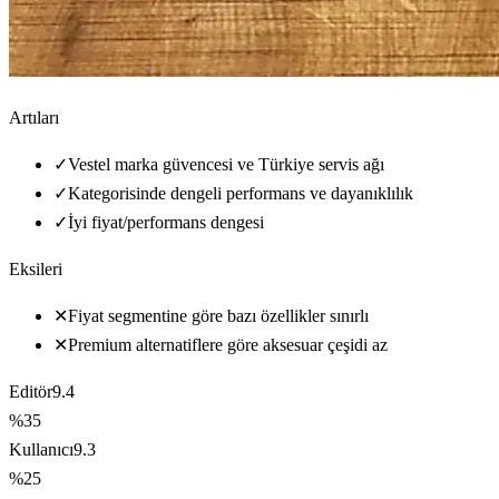
Artıları
✓
Vestel marka güvencesi ve Türkiye servis ağı
✓
Kategorisinde dengeli performans ve dayanıklılık
✓
İyi fiyat/performans dengesi
Eksileri
✕
Fiyat segmentine göre bazı özellikler sınırlı
✕
Premium alternatiflere göre aksesuar çeşidi az
Editör
9.4
%35
Kullanıcı
9.3
%25