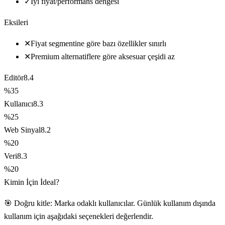
✓
İyi fiyat/performans dengesi
Eksileri
✕
Fiyat segmentine göre bazı özellikler sınırlı
✕
Premium alternatiflere göre aksesuar çeşidi az
Editör
8.4
%35
Kullanıcı
8.3
%25
Web Sinyal
8.2
%20
Veri
8.3
%20
Kimin İçin İdeal?
🎯 Doğru kitle: Marka odaklı kullanıcılar. Günlük kullanım dışında
kullanım için aşağıdaki seçenekleri değerlendir.