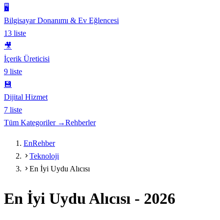
🖥️
Bilgisayar Donanımı & Ev Eğlencesi
13
liste
🎥
İçerik Üreticisi
9
liste
💾
Dijital Hizmet
7
liste
Tüm Kategoriler →
Rehberler
EnRehber
Teknoloji
En İyi Uydu Alıcısı
En İyi Uydu Alıcısı
-
2026