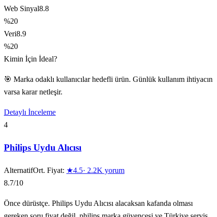
Web Sinyal
8.8
%20
Veri
8.9
%20
Kimin İçin İdeal?
🎯 Marka odaklı kullanıcılar hedefli ürün. Günlük kullanım ihtiyacın
varsa karar netleşir.
Detaylı İnceleme
4
Philips Uydu Alıcısı
Alternatif
Ort. Fiyat:
★
4.5
·
2.2K
yorum
8.7
/10
Önce dürüstçe. Philips Uydu Alıcısı alacaksan kafanda olması
gereken soru fiyat değil, philips marka güvencesi ve Türkiye servis