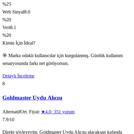
%25
Web Sinyal
8.0
%20
Veri
8.1
%20
Kimin İçin İdeal?
🎯 Marka odaklı kullanıcılar için kurgulanmış. Günlük kullanım
senaryosunda farkı net görüyorsun.
Detaylı İnceleme
8
Goldmaster Uydu Alıcısı
Alternatif
Ort. Fiyat:
★
4.0
·
351
yorum
7.9
/10
Direkt söyleyeyim. Goldmaster Uydu Alıcısı alacaksan kafanda