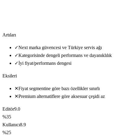
Artıları
✓
Next marka güvencesi ve Türkiye servis ağı
✓
Kategorisinde dengeli performans ve dayanıklılık
✓
İyi fiyat/performans dengesi
Eksileri
✕
Fiyat segmentine göre bazı özellikler sınırlı
✕
Premium alternatiflere göre aksesuar çeşidi az
Editör
9.0
%35
Kullanıcı
8.9
%25