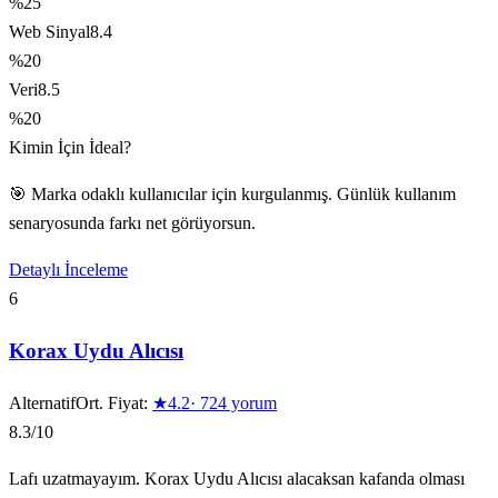
%25
Web Sinyal
8.4
%20
Veri
8.5
%20
Kimin İçin İdeal?
🎯 Marka odaklı kullanıcılar için kurgulanmış. Günlük kullanım
senaryosunda farkı net görüyorsun.
Detaylı İnceleme
6
Korax Uydu Alıcısı
Alternatif
Ort. Fiyat:
★
4.2
·
724
yorum
8.3
/10
Lafı uzatmayayım. Korax Uydu Alıcısı alacaksan kafanda olması