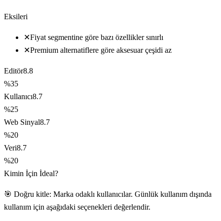
Eksileri
✕
Fiyat segmentine göre bazı özellikler sınırlı
✕
Premium alternatiflere göre aksesuar çeşidi az
Editör
8.8
%35
Kullanıcı
8.7
%25
Web Sinyal
8.7
%20
Veri
8.7
%20
Kimin İçin İdeal?
🎯 Doğru kitle: Marka odaklı kullanıcılar. Günlük kullanım dışında
kullanım için aşağıdaki seçenekleri değerlendir.