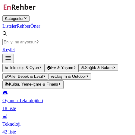
Ana içeriğe atla
Kategoriler
Listeler
Rehber
Öner
Keşfet
💻
Teknoloji & Oyun
🏠
Ev & Yaşam
💪
Sağlık & Bakım
👶
Aile, Bebek & Evcil
🚗
Ulaşım & Outdoor
📚
Kültür, Yeme-İçme & Finans
🎮
Oyuncu Teknolojileri
18
liste
💻
Teknoloji
42
liste