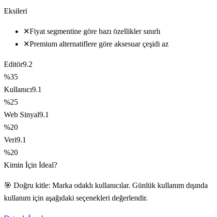
Eksileri
✕
Fiyat segmentine göre bazı özellikler sınırlı
✕
Premium alternatiflere göre aksesuar çeşidi az
Editör
9.2
%35
Kullanıcı
9.1
%25
Web Sinyal
9.1
%20
Veri
9.1
%20
Kimin İçin İdeal?
🎯 Doğru kitle: Marka odaklı kullanıcılar. Günlük kullanım dışında
kullanım için aşağıdaki seçenekleri değerlendir.