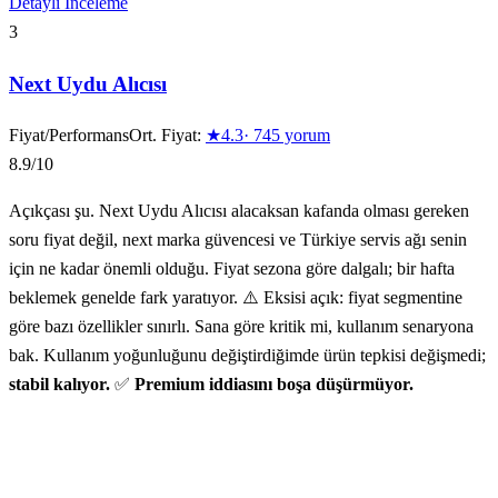
Detaylı İnceleme
3
Next Uydu Alıcısı
Fiyat/Performans
Ort. Fiyat:
★
4.3
·
745
yorum
8.9
/10
Açıkçası şu. Next Uydu Alıcısı alacaksan kafanda olması gereken
soru fiyat değil, next marka güvencesi ve Türkiye servis ağı senin
için ne kadar önemli olduğu. Fiyat sezona göre dalgalı; bir hafta
beklemek genelde fark yaratıyor. ⚠️ Eksisi açık: fiyat segmentine
göre bazı özellikler sınırlı. Sana göre kritik mi, kullanım senaryona
bak. Kullanım yoğunluğunu değiştirdiğimde ürün tepkisi değişmedi;
stabil kalıyor.
✅
Premium iddiasını boşa düşürmüyor.