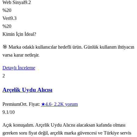
Web Sinyal
9.2
%20
Veri
9.3
%20
Kimin İçin İdeal?
🎯 Marka odaklı kullanıcılar hedefli ürün. Günlük kullanım ihtiyacın
varsa karar netleşir.
Detaylı İnceleme
2
Arçelik Uydu Alıcısı
Premium
Ort. Fiyat:
★
4.6
·
2.2K
yorum
9.1
/10
Açık konuşalım. Arçelik Uydu Alıcısı alacaksan kafanda olması
gereken soru fiyat değil, arçelik marka güvencesi ve Türkiye servis