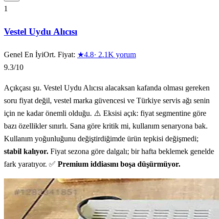
10
ürün gösteriliyor
1
Vestel Uydu Alıcısı
Genel En İyi
Ort. Fiyat:
★
4.8
·
2.1K
yorum
9.3
/10
Açıkçası şu. Vestel Uydu Alıcısı alacaksan kafanda olması gereken
soru fiyat değil, vestel marka güvencesi ve Türkiye servis ağı senin
için ne kadar önemli olduğu. ⚠️ Eksisi açık: fiyat segmentine göre
bazı özellikler sınırlı. Sana göre kritik mi, kullanım senaryona bak.
Kullanım yoğunluğunu değiştirdiğimde ürün tepkisi değişmedi;
stabil kalıyor.
Fiyat sezona göre dalgalı; bir hafta beklemek genelde
fark yaratıyor. ✅
Premium iddiasını boşa düşürmüyor.