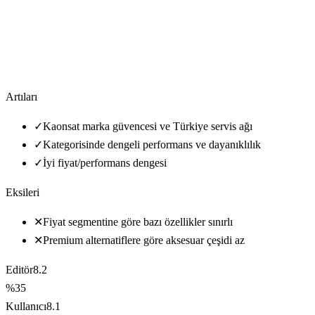
Artıları
✓
Kaonsat marka güvencesi ve Türkiye servis ağı
✓
Kategorisinde dengeli performans ve dayanıklılık
✓
İyi fiyat/performans dengesi
Eksileri
✕
Fiyat segmentine göre bazı özellikler sınırlı
✕
Premium alternatiflere göre aksesuar çeşidi az
Editör
8.2
%35
Kullanıcı
8.1