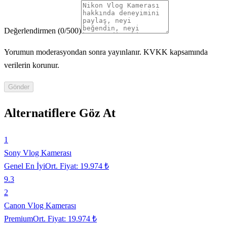
Değerlendirmen
(
0
/500)
Yorumun moderasyondan sonra yayınlanır. KVKK kapsamında
verilerin korunur.
Gönder
Alternatiflere Göz At
1
Sony Vlog Kamerası
Genel En İyi
Ort. Fiyat:
19.974 ₺
9.3
2
Canon Vlog Kamerası
Premium
Ort. Fiyat:
19.974 ₺