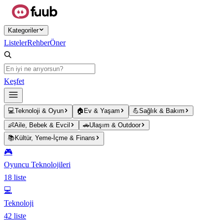
Ana içeriğe atla
Kategoriler
Listeler
Rehber
Öner
Keşfet
💻
Teknoloji & Oyun
🏠
Ev & Yaşam
💪
Sağlık & Bakım
👶
Aile, Bebek & Evcil
🚗
Ulaşım & Outdoor
📚
Kültür, Yeme-İçme & Finans
🎮
Oyuncu Teknolojileri
18
liste
💻
Teknoloji
42
liste