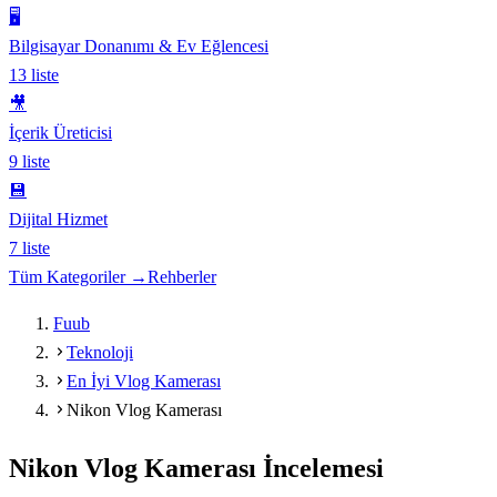
🖥️
Bilgisayar Donanımı & Ev Eğlencesi
13
liste
🎥
İçerik Üreticisi
9
liste
💾
Dijital Hizmet
7
liste
Tüm Kategoriler →
Rehberler
Fuub
Teknoloji
En İyi Vlog Kamerası
Nikon Vlog Kamerası
Nikon Vlog Kamerası
İncelemesi