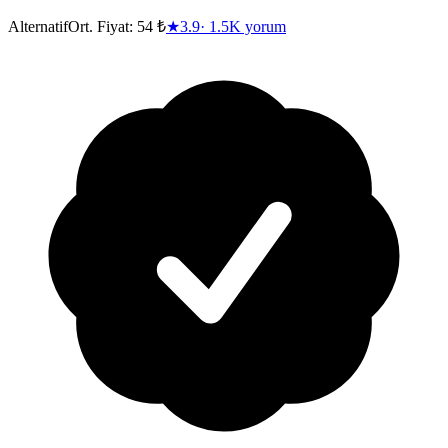
Alternatif
Ort. Fiyat:
54 ₺
★
3.9
·
1.5K
yorum