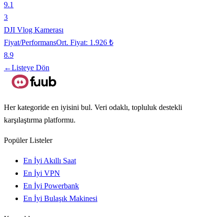
9.1
3
DJI Vlog Kamerası
Fiyat/Performans
Ort. Fiyat:
1.926 ₺
8.9
←
Listeye Dön
Her kategoride en iyisini bul. Veri odaklı, topluluk destekli
karşılaştırma platformu.
Popüler Listeler
En İyi Akıllı Saat
En İyi VPN
En İyi Powerbank
En İyi Bulaşık Makinesi