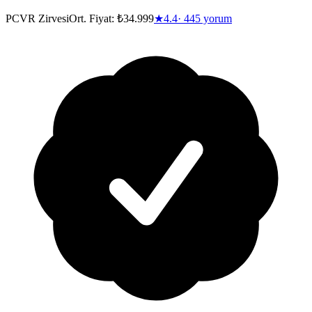
PCVR Zirvesi
Ort. Fiyat:
₺34.999
★
4.4
·
445
yorum