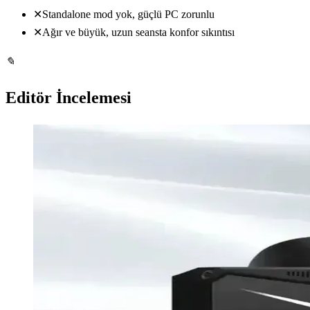
✕
Standalone mod yok, güçlü PC zorunlu
✕
Ağır ve büyük, uzun seansta konfor sıkıntısı
✎
Editör İncelemesi