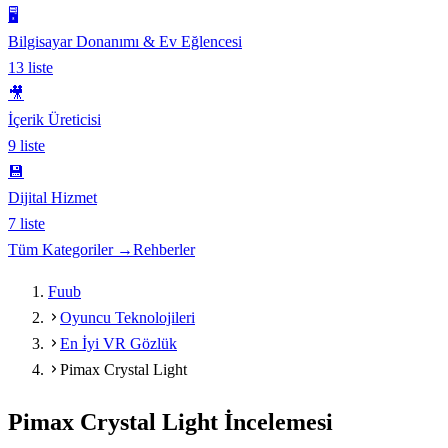
🖥️
Bilgisayar Donanımı & Ev Eğlencesi
13
liste
🎥
İçerik Üreticisi
9
liste
💾
Dijital Hizmet
7
liste
Tüm Kategoriler →
Rehberler
Fuub
Oyuncu Teknolojileri
En İyi VR Gözlük
Pimax Crystal Light
Pimax Crystal Light
İncelemesi