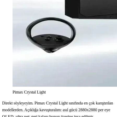
Pimax Crystal Light
Direkt söyleyeyim. Pimax Crystal Light sınıfında en çok karıştırılan
modellerden. Açıklığa kavuşturalım: asıl gücü 2880x2880 per eye
QLED, ultra net; geri kalanı bunun üzerine inşa edilmiş.