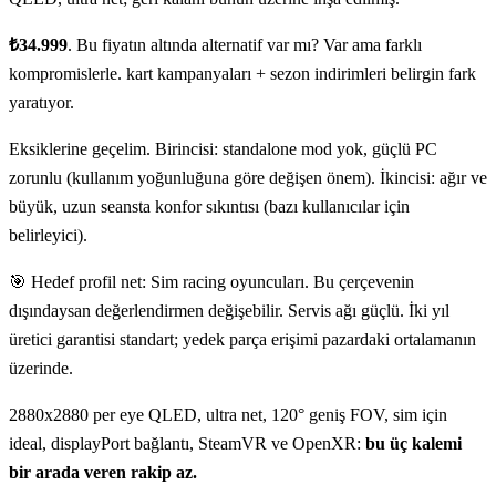
₺34.999
. Bu fiyatın altında alternatif var mı? Var ama farklı
kompromislerle. kart kampanyaları + sezon indirimleri belirgin fark
yaratıyor.
Eksiklerine geçelim. Birincisi: standalone mod yok, güçlü PC
zorunlu (kullanım yoğunluğuna göre değişen önem). İkincisi: ağır ve
büyük, uzun seansta konfor sıkıntısı (bazı kullanıcılar için
belirleyici).
🎯 Hedef profil net: Sim racing oyuncuları. Bu çerçevenin
dışındaysan değerlendirmen değişebilir. Servis ağı güçlü. İki yıl
üretici garantisi standart; yedek parça erişimi pazardaki ortalamanın
üzerinde.
2880x2880 per eye QLED, ultra net, 120° geniş FOV, sim için
ideal, displayPort bağlantı, SteamVR ve OpenXR:
bu üç kalemi
bir arada veren rakip az.