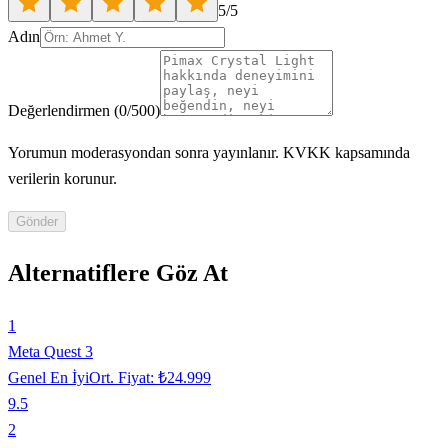
5
/5
Adın
Değerlendirmen
(
0
/500)
Yorumun moderasyondan sonra yayınlanır. KVKK kapsamında
verilerin korunur.
Gönder
Alternatiflere Göz At
1
Meta Quest 3
Genel En İyi
Ort. Fiyat:
₺24.999
9.5
2