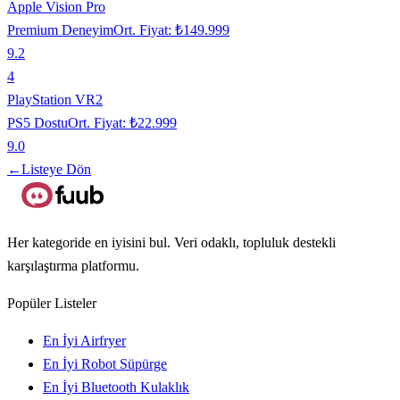
Apple Vision Pro
Premium Deneyim
Ort. Fiyat:
₺149.999
9.2
4
PlayStation VR2
PS5 Dostu
Ort. Fiyat:
₺22.999
9.0
←
Listeye Dön
Her kategoride en iyisini bul. Veri odaklı, topluluk destekli
karşılaştırma platformu.
Popüler Listeler
En İyi Airfryer
En İyi Robot Süpürge
En İyi Bluetooth Kulaklık