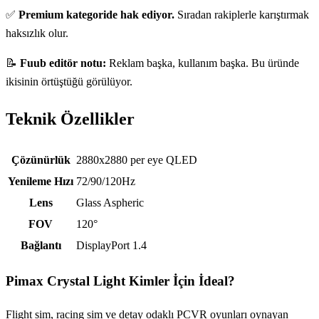
✅
Premium kategoride hak ediyor.
Sıradan rakiplerle karıştırmak
haksızlık olur.
📝
Fuub editör notu:
Reklam başka, kullanım başka. Bu üründe
ikisinin örtüştüğü görülüyor.
Teknik Özellikler
Teknik özellikler
Çözünürlük
2880x2880 per eye QLED
Yenileme Hızı
72/90/120Hz
Lens
Glass Aspheric
FOV
120°
Bağlantı
DisplayPort 1.4
Pimax Crystal Light
Kimler İçin İdeal?
Flight sim, racing sim ve detay odaklı PCVR oyunları oynayan