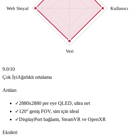
Web Sinyal
Kullanıcı
Veri
9.0
/10
Çok İyi
Ağırlıklı ortalama
Artıları
✓
2880x2880 per eye QLED, ultra net
✓
120° geniş FOV, sim için ideal
✓
DisplayPort bağlantı, SteamVR ve OpenXR
Eksileri