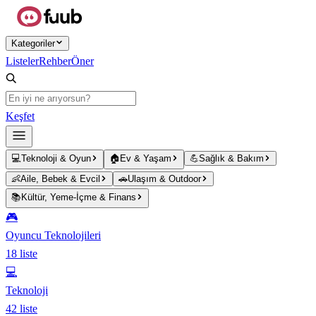
Ana içeriğe atla
Kategoriler
Listeler
Rehber
Öner
Keşfet
💻
Teknoloji & Oyun
🏠
Ev & Yaşam
💪
Sağlık & Bakım
👶
Aile, Bebek & Evcil
🚗
Ulaşım & Outdoor
📚
Kültür, Yeme-İçme & Finans
🎮
Oyuncu Teknolojileri
18
liste
💻
Teknoloji
42
liste