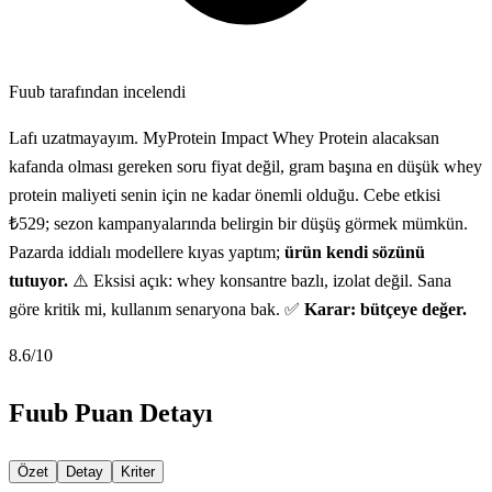
Fuub tarafından incelendi
Lafı uzatmayayım. MyProtein Impact Whey Protein alacaksan
kafanda olması gereken soru fiyat değil, gram başına en düşük whey
protein maliyeti senin için ne kadar önemli olduğu. Cebe etkisi
₺529; sezon kampanyalarında belirgin bir düşüş görmek mümkün.
Pazarda iddialı modellere kıyas yaptım;
ürün kendi sözünü
tutuyor.
⚠️ Eksisi açık: whey konsantre bazlı, izolat değil. Sana
göre kritik mi, kullanım senaryona bak. ✅
Karar: bütçeye değer.
8.6
/10
Fuub Puan Detayı
Özet
Detay
Kriter