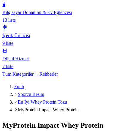
🖥️
Bilgisayar Donanımı & Ev Eğlencesi
13
liste
🎥
İçerik Üreticisi
9
liste
💾
Dijital Hizmet
7
liste
Tüm Kategoriler →
Rehberler
Fuub
Sporcu Besini
En İyi Whey Protein Tozu
MyProtein Impact Whey Protein
MyProtein Impact Whey Protein