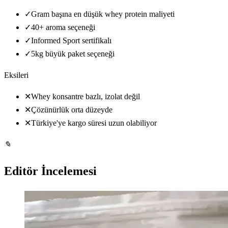
✓
Gram başına en düşük whey protein maliyeti
✓
40+ aroma seçeneği
✓
Informed Sport sertifikalı
✓
5kg büyük paket seçeneği
Eksileri
✕
Whey konsantre bazlı, izolat değil
✕
Çözünürlük orta düzeyde
✕
Türkiye'ye kargo süresi uzun olabiliyor
✎
Editör İncelemesi