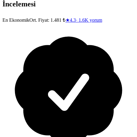
İncelemesi
En Ekonomik
Ort. Fiyat:
1.481 ₺
★
4.3
·
1.6K
yorum