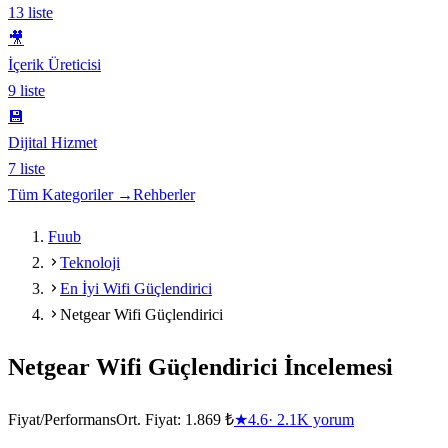
13
liste
🎥
İçerik Üreticisi
9
liste
💾
Dijital Hizmet
7
liste
Tüm Kategoriler →
Rehberler
Fuub
Teknoloji
En İyi Wifi Güçlendirici
Netgear Wifi Güçlendirici
Netgear Wifi Güçlendirici
İncelemesi
Fiyat/Performans
Ort. Fiyat:
1.869 ₺
★
4.6
·
2.1K
yorum