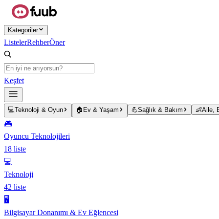
Ana içeriğe atla
Kategoriler
Listeler
Rehber
Öner
Keşfet
💻
Teknoloji & Oyun
🏠
Ev & Yaşam
💪
Sağlık & Bakım
👶
Aile,
🎮
Oyuncu Teknolojileri
18
liste
💻
Teknoloji
42
liste
🖥️
Bilgisayar Donanımı & Ev Eğlencesi