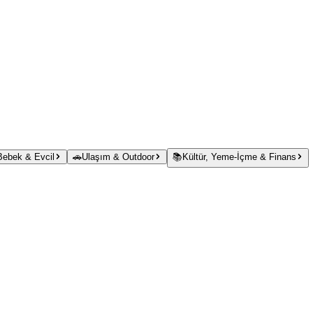
 Bebek & Evcil
🚗
Ulaşım & Outdoor
📚
Kültür, Yeme-İçme & Finans