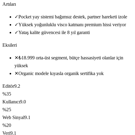
Artıları
✓
Pocket yay sistemi bağımsız destek, partner hareketi izole
✓
Yüksek yoğunluklu visco katmanı premium hissi veriyor
✓
Yataş kalite güvencesi ile 8 yıl garanti
Eksileri
✕
₺18.999 orta-üst segment, bütçe hassasiyeti olanlar için
yüksek
✕
Organic modele kıyasla organik sertifika yok
Editör
9.2
%35
Kullanıcı
9.0
%25
Web Sinyal
9.1
%20
Veri
9.1