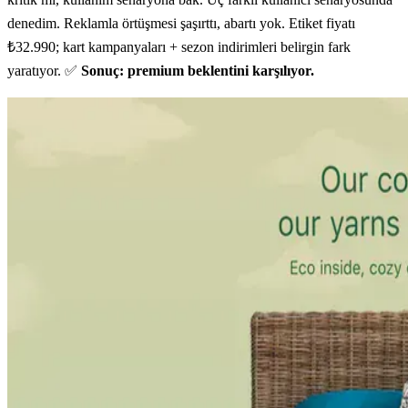
denedim. Reklamla örtüşmesi şaşırttı, abartı yok. Etiket fiyatı
₺32.990; kart kampanyaları + sezon indirimleri belirgin fark
yaratıyor. ✅
Sonuç: premium beklentini karşılıyor.