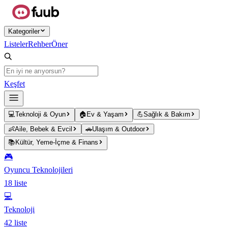
Ana içeriğe atla
Kategoriler
Listeler
Rehber
Öner
Keşfet
💻
Teknoloji & Oyun
🏠
Ev & Yaşam
💪
Sağlık & Bakım
👶
Aile, Bebek & Evcil
🚗
Ulaşım & Outdoor
📚
Kültür, Yeme-İçme & Finans
🎮
Oyuncu Teknolojileri
18
liste
💻
Teknoloji
42
liste