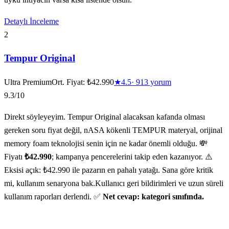
Detaylı İnceleme
2
Tempur Original
Ultra Premium
Ort. Fiyat:
₺42.990
★
4.5
·
913
yorum
9.3
/10
Direkt söyleyeyim. Tempur Original alacaksan kafanda olması
gereken soru fiyat değil, nASA kökenli TEMPUR materyal, orijinal
memory foam teknolojisi senin için ne kadar önemli olduğu. 💸
Fiyatı
₺42.990
; kampanya pencerelerini takip eden kazanıyor. ⚠️
Eksisi açık: ₺42.990 ile pazarın en pahalı yatağı. Sana göre kritik
mi, kullanım senaryona bak.Kullanıcı geri bildirimleri ve uzun süreli
kullanım raporları derlendi. ✅
Net cevap: kategori sınıfında.