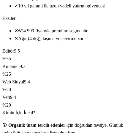
✓
10 yıl garanti ile uzun vadeli yatırım güvencesi
Eksileri
✕
₺24.999 fiyatıyla premium segmentte
✕
Ağır (45kg), taşıma ve çevirme zor
Editör
9.5
%35
Kullanıcı
9.3
%25
Web Sinyal
9.4
%20
Veri
9.4
%20
Kimin İçin İdeal?
🎯
Organik ürün tercih edenler
için doğrudan tavsiye. Günlük
uyku ihtiyacın varsa kısa listende olsun.