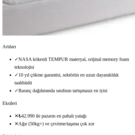
Artıları
✓
NASA kökenli TEMPUR materyal, orijinal memory foam
teknolojisi
✓
10 yıl çökme garantisi, sektörün en uzun dayanıklılık
taahhüdü
✓
Basınç dağılımında sınıfının tartışmasız en iyisi
Eksileri
✕
₺42.990 ile pazarın en pahalı yatağı
✕
Ağır (50kg+) ve çevirme/taşıma çok zor