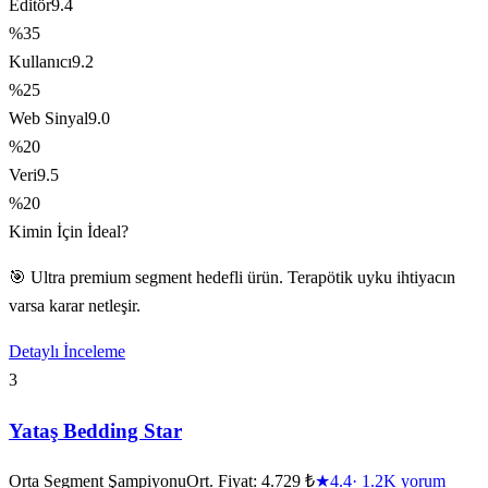
Editör
9.4
%35
Kullanıcı
9.2
%25
Web Sinyal
9.0
%20
Veri
9.5
%20
Kimin İçin İdeal?
🎯 Ultra premium segment hedefli ürün. Terapötik uyku ihtiyacın
varsa karar netleşir.
Detaylı İnceleme
3
Yataş Bedding Star
Orta Segment Şampiyonu
Ort. Fiyat:
4.729 ₺
★
4.4
·
1.2K
yorum