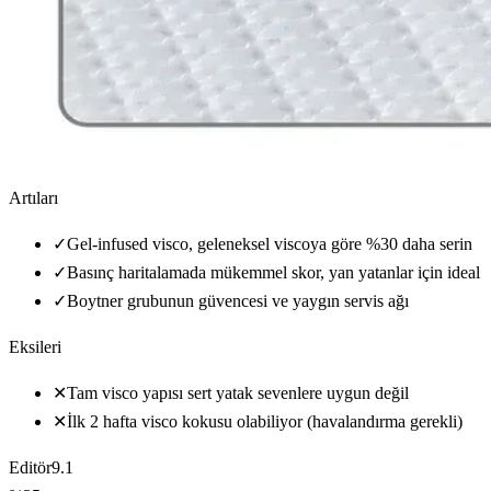
Artıları
✓
Gel-infused visco, geleneksel viscoya göre %30 daha serin
✓
Basınç haritalamada mükemmel skor, yan yatanlar için ideal
✓
Boytner grubunun güvencesi ve yaygın servis ağı
Eksileri
✕
Tam visco yapısı sert yatak sevenlere uygun değil
✕
İlk 2 hafta visco kokusu olabiliyor (havalandırma gerekli)
Editör
9.1