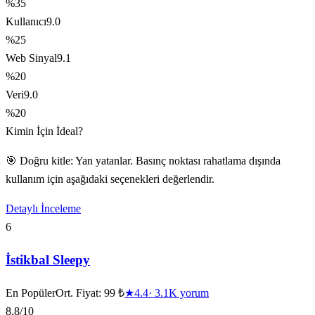
%35
Kullanıcı
9.0
%25
Web Sinyal
9.1
%20
Veri
9.0
%20
Kimin İçin İdeal?
🎯 Doğru kitle: Yan yatanlar. Basınç noktası rahatlama dışında
kullanım için aşağıdaki seçenekleri değerlendir.
Detaylı İnceleme
6
İstikbal Sleepy
En Popüler
Ort. Fiyat:
99 ₺
★
4.4
·
3.1K
yorum
8.8
/10