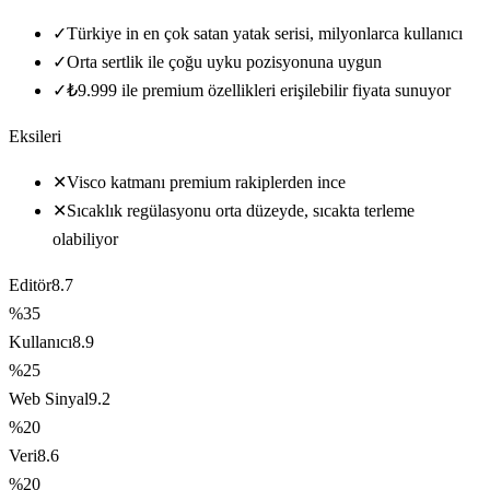
✓
Türkiye in en çok satan yatak serisi, milyonlarca kullanıcı
✓
Orta sertlik ile çoğu uyku pozisyonuna uygun
✓
₺9.999 ile premium özellikleri erişilebilir fiyata sunuyor
Eksileri
✕
Visco katmanı premium rakiplerden ince
✕
Sıcaklık regülasyonu orta düzeyde, sıcakta terleme
olabiliyor
Editör
8.7
%35
Kullanıcı
8.9
%25
Web Sinyal
9.2
%20
Veri
8.6
%20