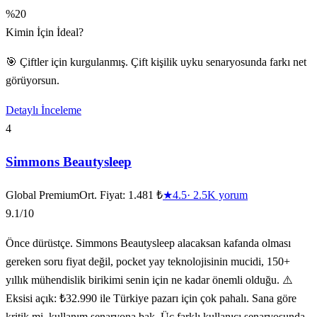
%20
Kimin İçin İdeal?
🎯 Çiftler için kurgulanmış. Çift kişilik uyku senaryosunda farkı net
görüyorsun.
Detaylı İnceleme
4
Simmons Beautysleep
Global Premium
Ort. Fiyat:
1.481 ₺
★
4.5
·
2.5K
yorum
9.1
/10
Önce dürüstçe. Simmons Beautysleep alacaksan kafanda olması
gereken soru fiyat değil, pocket yay teknolojisinin mucidi, 150+
yıllık mühendislik birikimi senin için ne kadar önemli olduğu. ⚠️
Eksisi açık: ₺32.990 ile Türkiye pazarı için çok pahalı. Sana göre
kritik mi, kullanım senaryona bak. Üç farklı kullanıcı senaryosunda