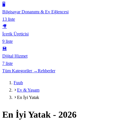
🖥️
Bilgisayar Donanımı & Ev Eğlencesi
13
liste
🎥
İçerik Üreticisi
9
liste
💾
Dijital Hizmet
7
liste
Tüm Kategoriler →
Rehberler
Fuub
Ev & Yaşam
En İyi Yatak
En İyi Yatak
-
2026