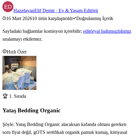
Hazırlayan
Elif Demir
·
Ev & Yaşam Editörü
16 Mart 2026
10
ürün karşılaştırıldı
Doğrulanmış İçerik
Sayfadaki bağlantılar komisyon içerebilir;
editöryal bağımsızlığımız
sıralamayı etkilemez.
Hızlı Özet
🏆 1. Sırada
Yataş Bedding Organic
Şöyle. Yataş Bedding Organic alacaksan kafanda olması gereken
soru fiyat değil, gOTS sertifikalı organik pamuk kumaş, kimyasal