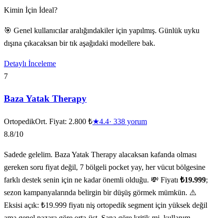
Kimin İçin İdeal?
🎯 Genel kullanıcılar aralığındakiler için yapılmış. Günlük uyku
dışına çıkacaksan bir tık aşağıdaki modellere bak.
Detaylı İnceleme
7
Baza Yatak Therapy
Ortopedik
Ort. Fiyat:
2.800 ₺
★
4.4
·
338
yorum
8.8
/10
Sadede gelelim. Baza Yatak Therapy alacaksan kafanda olması
gereken soru fiyat değil, 7 bölgeli pocket yay, her vücut bölgesine
farklı destek senin için ne kadar önemli olduğu. 💸 Fiyatı
₺19.999
;
sezon kampanyalarında belirgin bir düşüş görmek mümkün. ⚠️
Eksisi açık: ₺19.999 fiyatı niş ortopedik segment için yüksek değil
ama genel pazara göre orta-üst. Sana göre kritik mi, kullanım