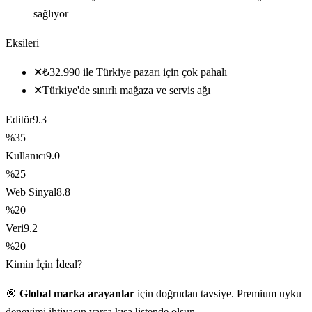
sağlıyor
Eksileri
✕
₺32.990 ile Türkiye pazarı için çok pahalı
✕
Türkiye'de sınırlı mağaza ve servis ağı
Editör
9.3
%35
Kullanıcı
9.0
%25
Web Sinyal
8.8
%20
Veri
9.2
%20
Kimin İçin İdeal?
🎯
Global marka arayanlar
için doğrudan tavsiye. Premium uyku
deneyimi ihtiyacın varsa kısa listende olsun.