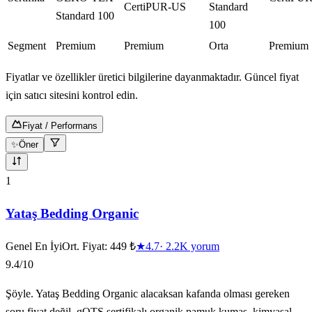
CertiPUR-US
Standard
Standard 100
100
Segment
Premium
Premium
Orta
Premium
Fiyatlar ve özellikler üretici bilgilerine dayanmaktadır. Güncel fiyat
için satıcı sitesini kontrol edin.
Fiyat / Performans
✨
Öner
10
ürün gösteriliyor
1
Yataş Bedding Organic
Genel En İyi
Ort. Fiyat:
449 ₺
★
4.7
·
2.2K
yorum
9.4
/10
Şöyle. Yataş Bedding Organic alacaksan kafanda olması gereken
soru fiyat değil, gOTS sertifikalı organik pamuk kumaş, kimyasal