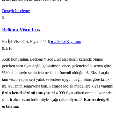
Detaylı İnceleme
5
Bellona Visco Lux
En İyi Visco
Ort. Fiyat:
955 ₺
★
4.5
·
1.6K
yorum
9.1
/10
Açık konuşalım. Bellona Visco Lux alacaksan kafanda olması
gereken soru fiyat değil, gel-infused visco, geleneksel viscoya göre
%30 daha serin senin için ne kadar önemli olduğu. ⚠️ Eksisi açık:
tam visco yapısı sert yatak sevenlere uygun değil. Sana göre kritik
mi, kullanım senaryona bak. Pazarda iddialı modellere kıyas yaptım;
ürün kendi sözünü tutuyor.
₺14.999 fiyat etiketi ortanın üzerinde;
sabırlı alıcı sezon indirimiyle aşağı çekebiliyor. ✅
Karar: dengeli
ortalama.