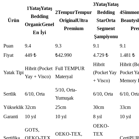
3
Yataş
Yataş
1
Yataş
Yataş
2
Tempur
Tempur
Bedding
4
Simmon
Bedding
Ürün
Original
Ultra
Star
Orta
Beautysl
Organic
Genel
Premium
Segment
Pre
En İyi
Şampiyonu
Puan
9.4
9.3
9.1
9.1
Fiyat
449 ₺
₺42.990
4.729 ₺
1.481 ₺
Hibrit
Hibrit (B
Hibrit (Pocket
Full TEMPUR
Yatak Tipi
(Pocket Yay
Pocket Y
Yay + Visco)
Materyal
+ Visco)
Memory 
5/10, Orta-
Sertlik
6/10, Orta
6/10, Orta
6/10, Ort
Yumuşak
Yükseklik
32cm
25cm
30cm
33cm
Garanti
10 yıl
10 yıl
8 yıl
10 yıl
OEKO-
GOTS,
OEKO-TEX,
TEX
Sertifika
OEKO-TEX
CertiPU