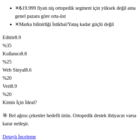
✕
₺19.999 fiyatı niş ortopedik segment için yüksek değil ama
genel pazara göre orta-üst
✕
Marka bilinirliği İstikbal/Yataş kadar güçlü değil
Editör
8.9
%35
Kullanıcı
8.8
%25
Web Sinyal
8.6
%20
Veri
8.9
%20
Kimin İçin İdeal?
🎯 Bel ağrısı çekenler hedefli ürün. Ortopedik destek ihtiyacın varsa
karar netleşir.
Detaylı İnceleme