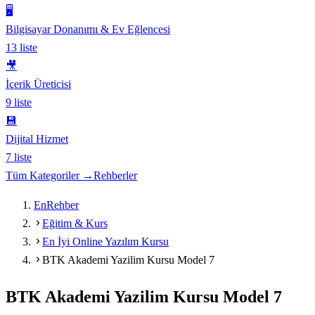
🖥️
Bilgisayar Donanımı & Ev Eğlencesi
13
liste
🎥
İçerik Üreticisi
9
liste
💾
Dijital Hizmet
7
liste
Tüm Kategoriler →
Rehberler
EnRehber
Eğitim & Kurs
En İyi Online Yazılım Kursu
BTK Akademi Yazilim Kursu Model 7
BTK Akademi Yazilim Kursu Model 7