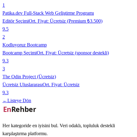
1
Patika.dev Full-Stack Web Geliştirme Programı
Editör Seçimi
Ort. Fiyat:
Ücretsiz (Premium ₺3.500)
9.5
2
Kodluyoruz Bootcamp
Bootcamp Seçimi
Ort. Fiyat:
Ücretsiz (sponsor destekli)
9.3
3
The Odin Project (Ücretsiz)
Ücretsiz Uluslararası
Ort. Fiyat:
Ücretsiz
9.3
←
Listeye Dön
Her kategoride en iyisini bul. Veri odaklı, topluluk destekli
karşılaştırma platformu.