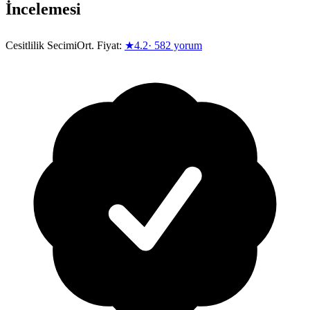
İncelemesi
Cesitlilik Secimi
Ort. Fiyat:
★
4.2
·
582
yorum