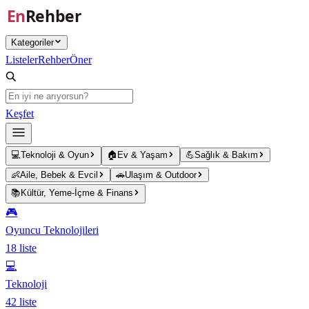
Ana içeriğe atla
Kategoriler
Listeler
Rehber
Öner
Keşfet
💻
Teknoloji & Oyun
🏠
Ev & Yaşam
💪
Sağlık & Bakım
👶
Aile, Bebek & Evcil
🚗
Ulaşım & Outdoor
📚
Kültür, Yeme-İçme & Finans
🎮
Oyuncu Teknolojileri
18
liste
💻
Teknoloji
42
liste