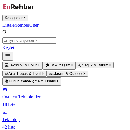
Ana içeriğe atla
Kategoriler
Listeler
Rehber
Öner
Keşfet
💻
Teknoloji & Oyun
🏠
Ev & Yaşam
💪
Sağlık & Bakım
👶
Aile, Bebek & Evcil
🚗
Ulaşım & Outdoor
📚
Kültür, Yeme-İçme & Finans
🎮
Oyuncu Teknolojileri
18
liste
💻
Teknoloji
42
liste