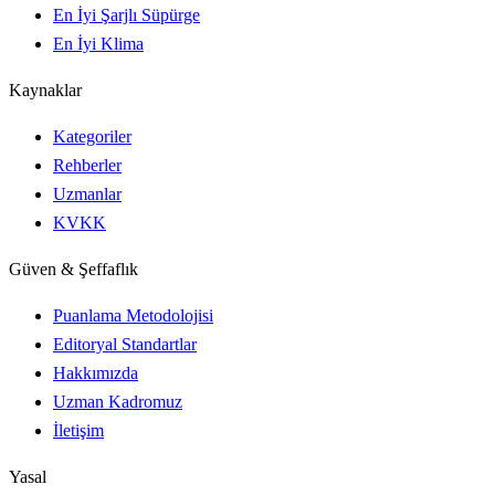
En İyi Şarjlı Süpürge
En İyi Klima
Kaynaklar
Kategoriler
Rehberler
Uzmanlar
KVKK
Güven & Şeffaflık
Puanlama Metodolojisi
Editoryal Standartlar
Hakkımızda
Uzman Kadromuz
İletişim
Yasal