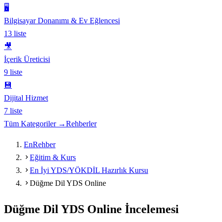
🖥️
Bilgisayar Donanımı & Ev Eğlencesi
13
liste
🎥
İçerik Üreticisi
9
liste
💾
Dijital Hizmet
7
liste
Tüm Kategoriler →
Rehberler
EnRehber
Eğitim & Kurs
En İyi YDS/YÖKDİL Hazırlık Kursu
Düğme Dil YDS Online
Düğme Dil YDS Online
İncelemesi