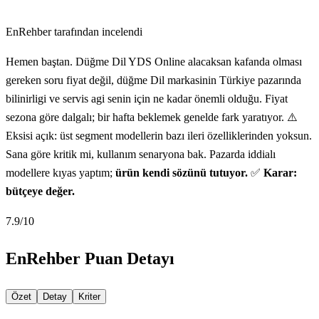
EnRehber tarafından incelendi
Hemen baştan. Düğme Dil YDS Online alacaksan kafanda olması
gereken soru fiyat değil, düğme Dil markasinin Türkiye pazarında
bilinirligi ve servis agi senin için ne kadar önemli olduğu. Fiyat
sezona göre dalgalı; bir hafta beklemek genelde fark yaratıyor. ⚠️
Eksisi açık: üst segment modellerin bazı ileri özelliklerinden yoksun.
Sana göre kritik mi, kullanım senaryona bak. Pazarda iddialı
modellere kıyas yaptım;
ürün kendi sözünü tutuyor.
✅
Karar:
bütçeye değer.
7.9
/10
EnRehber Puan Detayı
Özet
Detay
Kriter