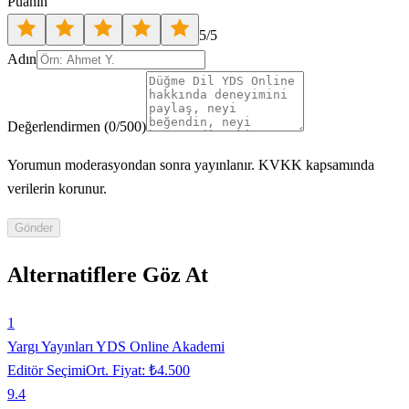
Puanın
5
/5
Adın
Değerlendirmen
(
0
/500)
Yorumun moderasyondan sonra yayınlanır. KVKK kapsamında
verilerin korunur.
Gönder
Alternatiflere Göz At
1
Yargı Yayınları YDS Online Akademi
Editör Seçimi
Ort. Fiyat:
₺4.500
9.4