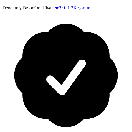
Denenmiş Favori
Ort. Fiyat:
★
3.9
·
1.2K
yorum