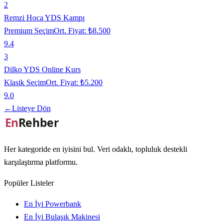
2
Remzi Hoca YDS Kampı
Premium Seçim
Ort. Fiyat:
₺8.500
9.4
3
Dilko YDS Online Kurs
Klasik Seçim
Ort. Fiyat:
₺5.200
9.0
←
Listeye Dön
Her kategoride en iyisini bul. Veri odaklı, topluluk destekli
karşılaştırma platformu.
Popüler Listeler
En İyi Powerbank
En İyi Bulaşık Makinesi