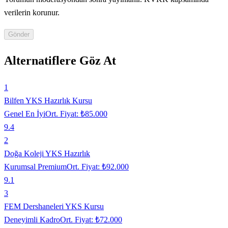
verilerin korunur.
Gönder
Alternatiflere Göz At
1
Bilfen YKS Hazırlık Kursu
Genel En İyi
Ort. Fiyat:
₺85.000
9.4
2
Doğa Koleji YKS Hazırlık
Kurumsal Premium
Ort. Fiyat:
₺92.000
9.1
3
FEM Dershaneleri YKS Kursu
Deneyimli Kadro
Ort. Fiyat:
₺72.000