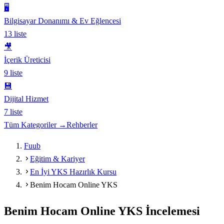
🖥️
Bilgisayar Donanımı & Ev Eğlencesi
13
liste
🎥
İçerik Üreticisi
9
liste
💾
Dijital Hizmet
7
liste
Tüm Kategoriler →
Rehberler
Fuub
Eğitim & Kariyer
En İyi YKS Hazırlık Kursu
Benim Hocam Online YKS
Benim Hocam Online YKS
İncelemesi