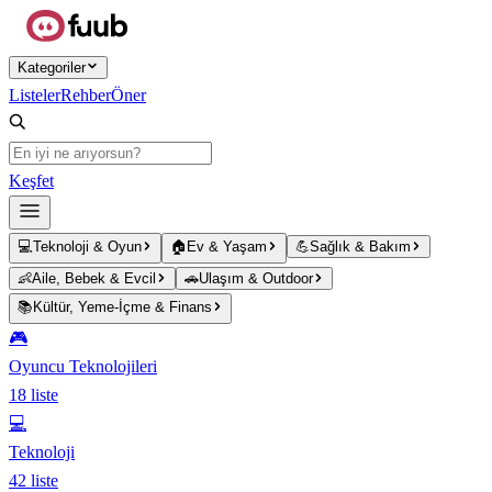
Ana içeriğe atla
Kategoriler
Listeler
Rehber
Öner
Keşfet
💻
Teknoloji & Oyun
🏠
Ev & Yaşam
💪
Sağlık & Bakım
👶
Aile, Bebek & Evcil
🚗
Ulaşım & Outdoor
📚
Kültür, Yeme-İçme & Finans
🎮
Oyuncu Teknolojileri
18
liste
💻
Teknoloji
42
liste