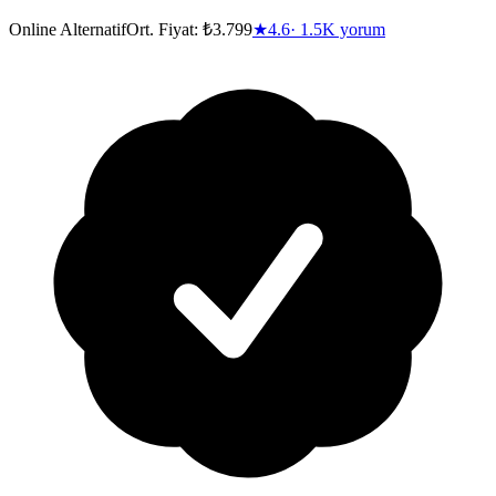
Online Alternatif
Ort. Fiyat:
₺3.799
★
4.6
·
1.5K
yorum