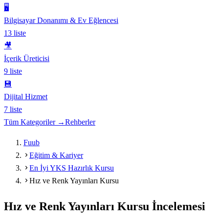
🖥️
Bilgisayar Donanımı & Ev Eğlencesi
13
liste
🎥
İçerik Üreticisi
9
liste
💾
Dijital Hizmet
7
liste
Tüm Kategoriler →
Rehberler
Fuub
Eğitim & Kariyer
En İyi YKS Hazırlık Kursu
Hız ve Renk Yayınları Kursu
Hız ve Renk Yayınları Kursu
İncelemesi