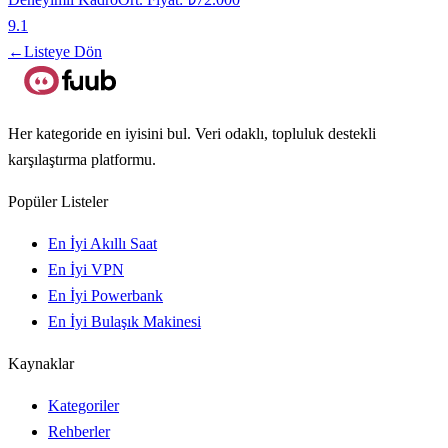
9.1
←
Listeye Dön
Her kategoride en iyisini bul. Veri odaklı, topluluk destekli
karşılaştırma platformu.
Popüler Listeler
En İyi Akıllı Saat
En İyi VPN
En İyi Powerbank
En İyi Bulaşık Makinesi
Kaynaklar
Kategoriler
Rehberler