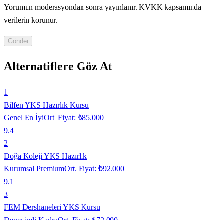
Yorumun moderasyondan sonra yayınlanır. KVKK kapsamında
verilerin korunur.
Gönder
Alternatiflere Göz At
1
Bilfen YKS Hazırlık Kursu
Genel En İyi
Ort. Fiyat:
₺85.000
9.4
2
Doğa Koleji YKS Hazırlık
Kurumsal Premium
Ort. Fiyat:
₺92.000
9.1
3
FEM Dershaneleri YKS Kursu
Deneyimli Kadro
Ort. Fiyat:
₺72.000