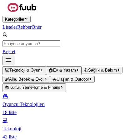
Ana içeriğe atla
Kategoriler
Listeler
Rehber
Öner
Keşfet
💻
Teknoloji & Oyun
🏠
Ev & Yaşam
💪
Sağlık & Bakım
👶
Aile, Bebek & Evcil
🚗
Ulaşım & Outdoor
📚
Kültür, Yeme-İçme & Finans
🎮
Oyuncu Teknolojileri
18
liste
💻
Teknoloji
42
liste