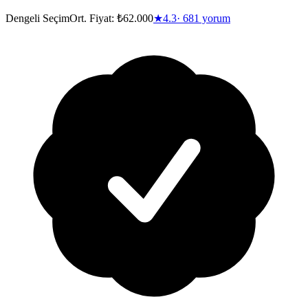
Dengeli Seçim
Ort. Fiyat:
₺62.000
★
4.3
·
681
yorum