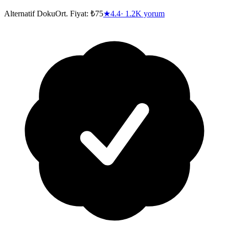
Alternatif Doku
Ort. Fiyat:
₺75
★
4.4
·
1.2K
yorum