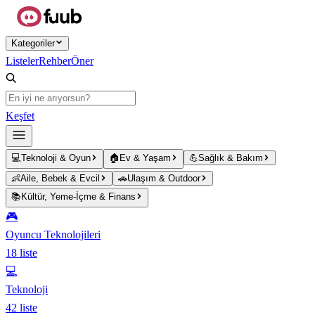
Ana içeriğe atla
Kategoriler
Listeler
Rehber
Öner
Keşfet
💻
Teknoloji & Oyun
🏠
Ev & Yaşam
💪
Sağlık & Bakım
👶
Aile, Bebek & Evcil
🚗
Ulaşım & Outdoor
📚
Kültür, Yeme-İçme & Finans
🎮
Oyuncu Teknolojileri
18
liste
💻
Teknoloji
42
liste