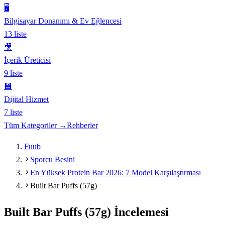
🖥️
Bilgisayar Donanımı & Ev Eğlencesi
13
liste
🎥
İçerik Üreticisi
9
liste
💾
Dijital Hizmet
7
liste
Tüm Kategoriler →
Rehberler
Fuub
Sporcu Besini
En Yüksek Protein Bar 2026: 7 Model Karşılaştırması
Built Bar Puffs (57g)
Built Bar Puffs (57g)
İncelemesi