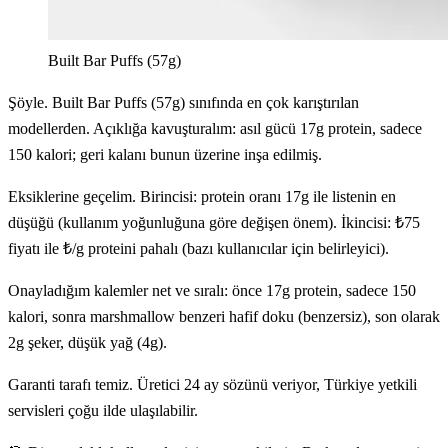
Built Bar Puffs (57g)
Şöyle. Built Bar Puffs (57g) sınıfında en çok karıştırılan
modellerden. Açıklığa kavuşturalım: asıl gücü 17g protein, sadece
150 kalori; geri kalanı bunun üzerine inşa edilmiş.
Eksiklerine geçelim. Birincisi: protein oranı 17g ile listenin en
düşüğü (kullanım yoğunluğuna göre değişen önem). İkincisi: ₺75
fiyatı ile ₺/g proteini pahalı (bazı kullanıcılar için belirleyici).
Onayladığım kalemler net ve sıralı: önce 17g protein, sadece 150
kalori, sonra marshmallow benzeri hafif doku (benzersiz), son olarak
2g şeker, düşük yağ (4g).
Garanti tarafı temiz. Üretici 24 ay sözünü veriyor, Türkiye yetkili
servisleri çoğu ilde ulaşılabilir.