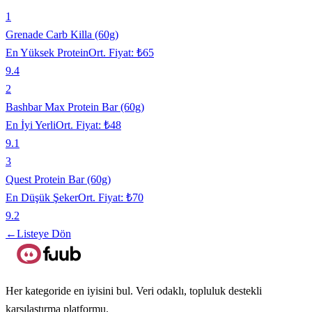
1
Grenade Carb Killa (60g)
En Yüksek Protein
Ort. Fiyat:
₺65
9.4
2
Bashbar Max Protein Bar (60g)
En İyi Yerli
Ort. Fiyat:
₺48
9.1
3
Quest Protein Bar (60g)
En Düşük Şeker
Ort. Fiyat:
₺70
9.2
←
Listeye Dön
Her kategoride en iyisini bul. Veri odaklı, topluluk destekli
karşılaştırma platformu.