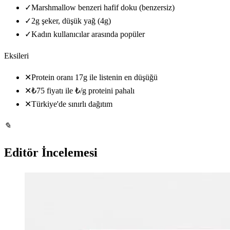
✓
Marshmallow benzeri hafif doku (benzersiz)
✓
2g şeker, düşük yağ (4g)
✓
Kadın kullanıcılar arasında popüler
Eksileri
✕
Protein oranı 17g ile listenin en düşüğü
✕
₺75 fiyatı ile ₺/g proteini pahalı
✕
Türkiye'de sınırlı dağıtım
✎
Editör İncelemesi