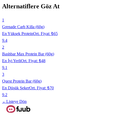
Alternatiflere Göz At
1
Grenade Carb Killa (60g)
En Yüksek Protein
Ort. Fiyat:
₺65
9.4
2
Bashbar Max Protein Bar (60g)
En İyi Yerli
Ort. Fiyat:
₺48
9.1
3
Quest Protein Bar (60g)
En Düşük Şeker
Ort. Fiyat:
₺70
9.2
←
Listeye Dön