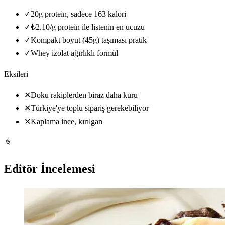
✓
20g protein, sadece 163 kalori
✓
₺2.10/g protein ile listenin en ucuzu
✓
Kompakt boyut (45g) taşıması pratik
✓
Whey izolat ağırlıklı formül
Eksileri
✕
Doku rakiplerden biraz daha kuru
✕
Türkiye'ye toplu sipariş gerekebiliyor
✕
Kaplama ince, kırılgan
✎
Editör İncelemesi