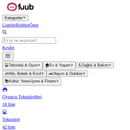
Ana içeriğe atla
Kategoriler
Listeler
Rehber
Öner
Keşfet
💻
Teknoloji & Oyun
🏠
Ev & Yaşam
💪
Sağlık & Bakım
👶
Aile, Bebek & Evcil
🚗
Ulaşım & Outdoor
📚
Kültür, Yeme-İçme & Finans
🎮
Oyuncu Teknolojileri
18
liste
💻
Teknoloji
42
liste