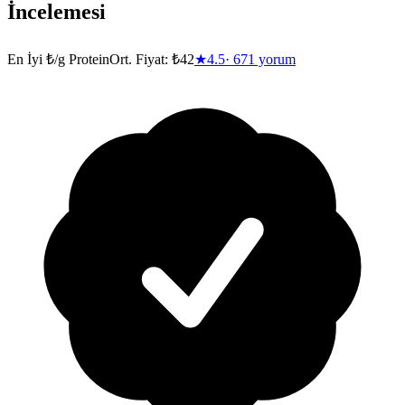
İncelemesi
En İyi ₺/g Protein
Ort. Fiyat:
₺42
★
4.5
·
671
yorum