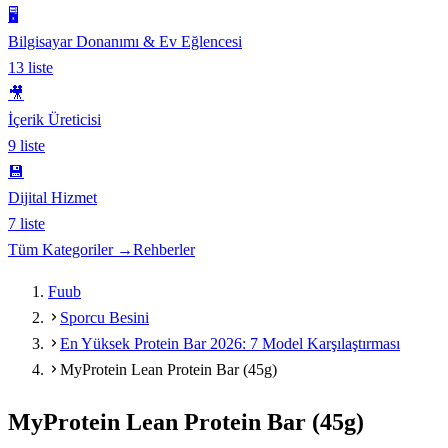
🖥️
Bilgisayar Donanımı & Ev Eğlencesi
13
liste
🎥
İçerik Üreticisi
9
liste
💾
Dijital Hizmet
7
liste
Tüm Kategoriler →
Rehberler
Fuub
Sporcu Besini
En Yüksek Protein Bar 2026: 7 Model Karşılaştırması
MyProtein Lean Protein Bar (45g)
MyProtein Lean Protein Bar (45g)