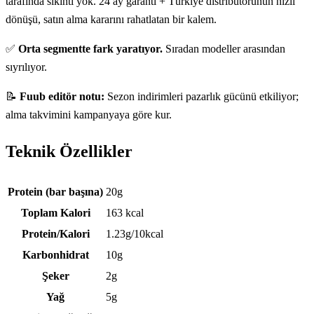
tarafında sıkıntı yok. 24 ay garanti + Türkiye distribütörünün hızlı
dönüşü, satın alma kararını rahatlatan bir kalem.
✅
Orta segmentte fark yaratıyor.
Sıradan modeller arasından
sıyrılıyor.
📝
Fuub editör notu:
Sezon indirimleri pazarlık gücünü etkiliyor;
alma takvimini kampanyaya göre kur.
Teknik Özellikler
Teknik özellikler
Protein (bar başına)
20g
Toplam Kalori
163 kcal
Protein/Kalori
1.23g/10kcal
Karbonhidrat
10g
Şeker
2g
Yağ
5g