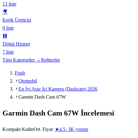
13
liste
🎥
İçerik Üreticisi
9
liste
💾
Dijital Hizmet
7
liste
Tüm Kategoriler →
Rehberler
Fuub
Otomobil
En İyi Araç İçi Kamera (Dashcam) 2026
Garmin Dash Cam 67W
Garmin Dash Cam 67W
İncelemesi
Kompakt Kalite
Ort. Fiyat:
★
4.5
·
3K
yorum