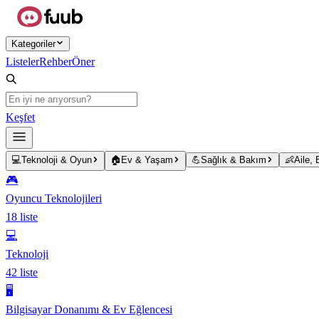
Ana içeriğe atla
Kategoriler
Listeler
Rehber
Öner
Keşfet
💻
Teknoloji & Oyun
🏠
Ev & Yaşam
💪
Sağlık & Bakım
👶
Aile,
🎮
Oyuncu Teknolojileri
18
liste
💻
Teknoloji
42
liste
🖥️
Bilgisayar Donanımı & Ev Eğlencesi