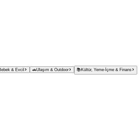
 Bebek & Evcil
🚗
Ulaşım & Outdoor
📚
Kültür, Yeme-İçme & Finans