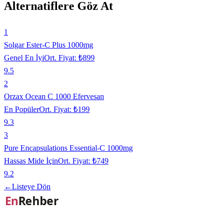
Alternatiflere Göz At
1
Solgar Ester-C Plus 1000mg
Genel En İyi
Ort. Fiyat:
₺899
9.5
2
Orzax Ocean C 1000 Efervesan
En Popüler
Ort. Fiyat:
₺199
9.3
3
Pure Encapsulations Essential-C 1000mg
Hassas Mide İçin
Ort. Fiyat:
₺749
9.2
←
Listeye Dön