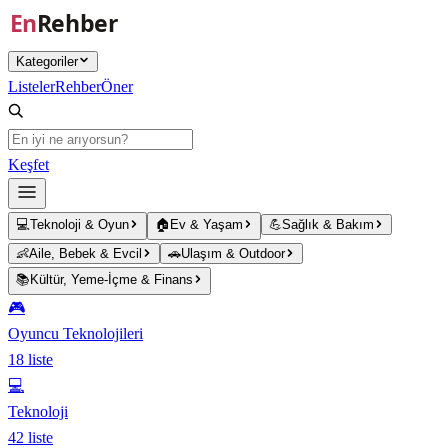
Ana içeriğe atla
Kategoriler
Listeler
Rehber
Öner
Keşfet
💻
Teknoloji & Oyun
🏠
Ev & Yaşam
💪
Sağlık & Bakım
👶
Aile, Bebek & Evcil
🚗
Ulaşım & Outdoor
📚
Kültür, Yeme-İçme & Finans
🎮
Oyuncu Teknolojileri
18
liste
💻
Teknoloji
42
liste