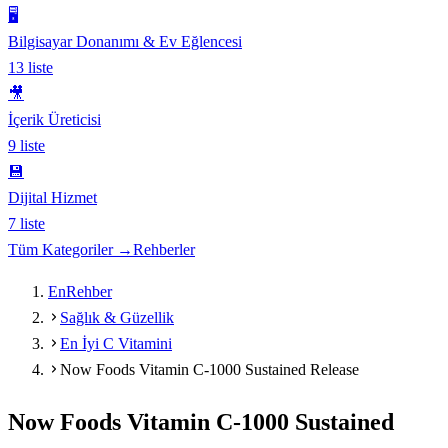
🖥️
Bilgisayar Donanımı & Ev Eğlencesi
13
liste
🎥
İçerik Üreticisi
9
liste
💾
Dijital Hizmet
7
liste
Tüm Kategoriler →
Rehberler
EnRehber
Sağlık & Güzellik
En İyi C Vitamini
Now Foods Vitamin C-1000 Sustained Release
Now Foods Vitamin C-1000 Sustained