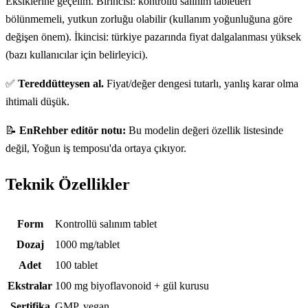
Eksiklerine geçelim. Birincisi: kontrollü salınım tabletleri
bölünmemeli, yutkun zorluğu olabilir (kullanım yoğunluğuna göre
değişen önem). İkincisi: türkiye pazarında fiyat dalgalanması yüksek
(bazı kullanıcılar için belirleyici).
✅
Tereddütteysen al.
Fiyat/değer dengesi tutarlı, yanlış karar olma
ihtimali düşük.
📝
EnRehber editör notu:
Bu modelin değeri özellik listesinde
değil, Yoğun iş temposu'da ortaya çıkıyor.
Teknik Özellikler
Teknik özellikler
Form
Kontrollü salınım tablet
Dozaj
1000 mg/tablet
Adet
100 tablet
Ekstralar
100 mg biyoflavonoid + gül kurusu
Sertifika
GMP, vegan