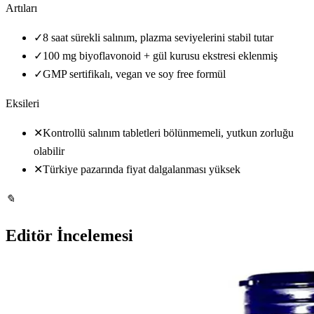
Artıları
✓
8 saat sürekli salınım, plazma seviyelerini stabil tutar
✓
100 mg biyoflavonoid + gül kurusu ekstresi eklenmiş
✓
GMP sertifikalı, vegan ve soy free formül
Eksileri
✕
Kontrollü salınım tabletleri bölünmemeli, yutkun zorluğu
olabilir
✕
Türkiye pazarında fiyat dalgalanması yüksek
✎
Editör İncelemesi