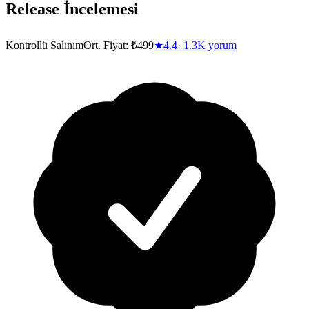
Release
İncelemesi
Kontrollü Salınım
Ort. Fiyat:
₺499
★
4.4
·
1.3K
yorum