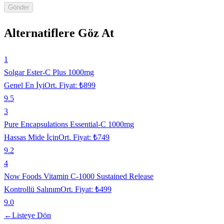
Gönder
Alternatiflere Göz At
1
Solgar Ester-C Plus 1000mg
Genel En İyi
Ort. Fiyat:
₺899
9.5
3
Pure Encapsulations Essential-C 1000mg
Hassas Mide İçin
Ort. Fiyat:
₺749
9.2
4
Now Foods Vitamin C-1000 Sustained Release
Kontrollü Salınım
Ort. Fiyat:
₺499
9.0
←
Listeye Dön