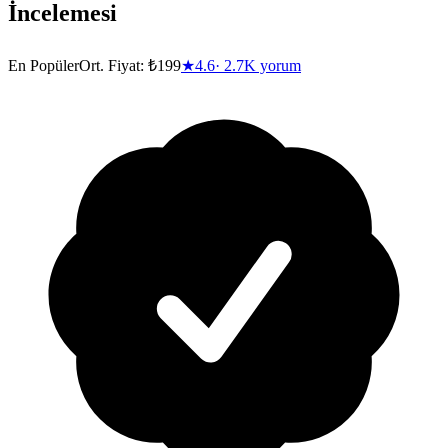
İncelemesi
En Popüler
Ort. Fiyat:
₺199
★
4.6
·
2.7K
yorum