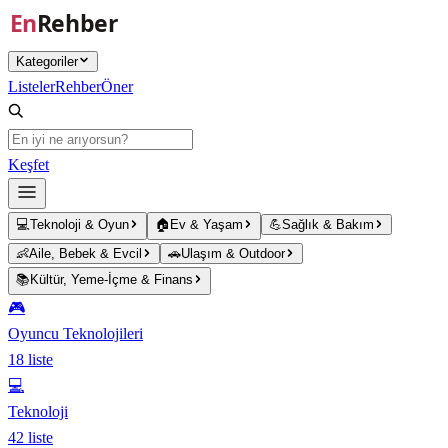
Ana içeriğe atla
Kategoriler
Listeler
Rehber
Öner
Keşfet
💻
Teknoloji & Oyun
🏠
Ev & Yaşam
💪
Sağlık & Bakım
👶
Aile, Bebek & Evcil
🚗
Ulaşım & Outdoor
📚
Kültür, Yeme-İçme & Finans
🎮
Oyuncu Teknolojileri
18
liste
💻
Teknoloji
42
liste