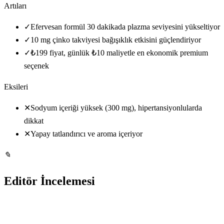
Artıları
✓
Efervesan formül 30 dakikada plazma seviyesini yükseltiyor
✓
10 mg çinko takviyesi bağışıklık etkisini güçlendiriyor
✓
₺199 fiyat, günlük ₺10 maliyetle en ekonomik premium
seçenek
Eksileri
✕
Sodyum içeriği yüksek (300 mg), hipertansiyonlularda
dikkat
✕
Yapay tatlandırıcı ve aroma içeriyor
✎
Editör İncelemesi