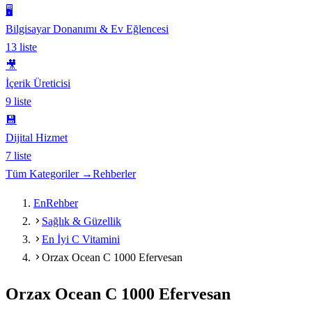
🖥️
Bilgisayar Donanımı & Ev Eğlencesi
13
liste
🎥
İçerik Üreticisi
9
liste
💾
Dijital Hizmet
7
liste
Tüm Kategoriler →
Rehberler
EnRehber
Sağlık & Güzellik
En İyi C Vitamini
Orzax Ocean C 1000 Efervesan
Orzax Ocean C 1000 Efervesan