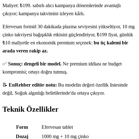
Maliyet: ₺199. sabırlı alıcı kampanya dönemlerinde avantajlı
çıkıyor; kampanya takvimini izleyen kârlı.
Efervesan formül 30 dakikada plazma seviyesini yükseltiyor, 10 mg
çinko takviyesi bağışıklık etkisini güçlendiriyor, ₺199 fiyat, günlük
₺10 maliyetle en ekonomik premium seçenek:
bu üç kalemi bir
arada veren rakip az.
✅
Sonuç: dengeli bir model.
Ne premium iddiası ne budget
kompromisi; ortayı doğru tutmuş.
📝
EnRehber editör notu:
Bu modelin değeri özellik listesinde
değil, Soğuk algınlığı belirtilerinde'da ortaya çıkıyor.
Teknik Özellikler
Teknik özellikler
Form
Efervesan tablet
Dozaj
1000 mg + 10 mg çinko