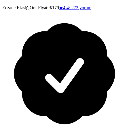
Eczane Klasiği
Ort. Fiyat:
₺179
★
4.4
·
272
yorum