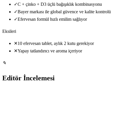
✓
C + çinko + D3 üçlü bağışıklık kombinasyonu
✓
Bayer markası ile global güvence ve kalite kontrolü
✓
Efervesan formül hızlı emilim sağlıyor
Eksileri
✕
10 efervesan tablet, aylık 2 kutu gerekiyor
✕
Yapay tatlandırıcı ve aroma içeriyor
✎
Editör İncelemesi