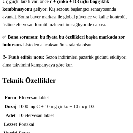
Üç güçlü tarafı var: önce
c + çinko + D3 üçlü bağışıklık
kombinasyonu
geliyor; Kış sezonu başlangıcı senaryosunda
avantaj. Sonra bayer markası ile global güvence ve kalite kontrolü,
üstüne efervesan formül hızlı emilim sağlıyor de cabası.
✅
Bana sorarsan: bu fiyata bu özellikleri başka markada zor
bulursun.
Listeden alacaksan ön sıralarda olsun.
📝
Fuub editör notu:
Sezon indirimleri pazarlık gücünü etkiliyor;
alma takvimini kampanyaya göre kur.
Teknik Özellikler
Teknik özellikler
Form
Efervesan tablet
Dozaj
1000 mg C + 10 mg çinko + 10 mcg D3
Adet
10 efervesan tablet
Lezzet
Portakal