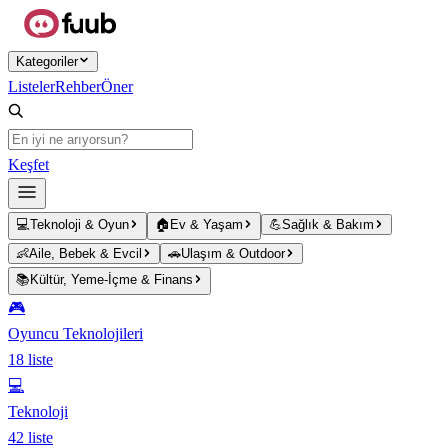
Ana içeriğe atla
Kategoriler
Listeler
Rehber
Öner
Keşfet
💻
Teknoloji & Oyun
🏠
Ev & Yaşam
💪
Sağlık & Bakım
👶
Aile, Bebek & Evcil
🚗
Ulaşım & Outdoor
📚
Kültür, Yeme-İçme & Finans
🎮
Oyuncu Teknolojileri
18
liste
💻
Teknoloji
42
liste