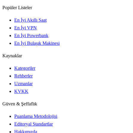
Popüler Listeler
En İyi Akıllı Saat
En İyi VPN
En İyi Powerbank
En İyi Bulaşık Makinesi
Kaynaklar
Kategoriler
Rehberler
Uzmanlar
KVKK
Güven & Şeffaflık
Puanlama Metodolojisi
Editoryal Standartlar
Hakkımızda