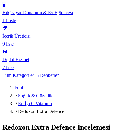
🖥️
Bilgisayar Donanımı & Ev Eğlencesi
13
liste
🎥
İçerik Üreticisi
9
liste
💾
Dijital Hizmet
7
liste
Tüm Kategoriler →
Rehberler
Fuub
Sağlık & Güzellik
En İyi C Vitamini
Redoxon Extra Defence
Redoxon Extra Defence
İncelemesi