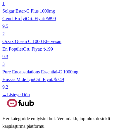
1
Solgar Ester-C Plus 1000mg
Genel En İyi
Ort. Fiyat:
₺899
9.5
2
Orzax Ocean C 1000 Efervesan
En Popüler
Ort. Fiyat:
₺199
9.3
3
Pure Encapsulations Essential-C 1000mg
Hassas Mide İçin
Ort. Fiyat:
₺749
9.2
←
Listeye Dön
Her kategoride en iyisini bul. Veri odaklı, topluluk destekli
karşılaştırma platformu.