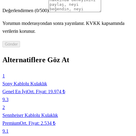
Değerlendirmen
(
0
/500)
Yorumun moderasyondan sonra yayınlanır. KVKK kapsamında
verilerin korunur.
Gönder
Alternatiflere Göz At
1
Sony Kablolu Kulaklık
Genel En İyi
Ort. Fiyat:
19.974 ₺
9.3
2
Sennheiser Kablolu Kulaklık
Premium
Ort. Fiyat:
2.534 ₺
9.1