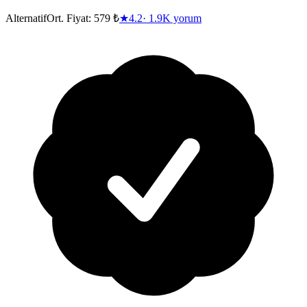
Alternatif
Ort. Fiyat:
579 ₺
★
4.2
·
1.9K
yorum