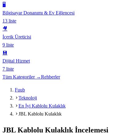
🖥️
Bilgisayar Donanımı & Ev Eğlencesi
13
liste
🎥
İçerik Üreticisi
9
liste
💾
Dijital Hizmet
7
liste
Tüm Kategoriler →
Rehberler
Fuub
Teknoloji
En İyi Kablolu Kulaklık
JBL Kablolu Kulaklık
JBL Kablolu Kulaklık
İncelemesi