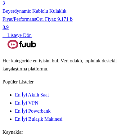
3
Beyerdynamic Kablolu Kulaklık
Fiyat/Performans
Ort. Fiyat:
9.171 ₺
8.9
←
Listeye Dön
Her kategoride en iyisini bul. Veri odaklı, topluluk destekli
karşılaştırma platformu.
Popüler Listeler
En İyi Akıllı Saat
En İyi VPN
En İyi Powerbank
En İyi Bulaşık Makinesi
Kaynaklar