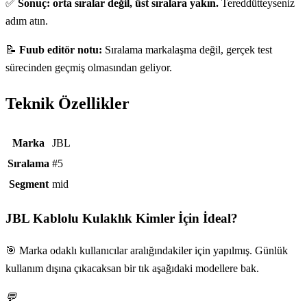
✅
Sonuç: orta sıralar değil, üst sıralara yakın.
Tereddütteyseniz
adım atın.
📝
Fuub editör notu:
Sıralama markalaşma değil, gerçek test
sürecinden geçmiş olmasından geliyor.
Teknik Özellikler
Teknik özellikler
Marka
JBL
Sıralama
#5
Segment
mid
JBL Kablolu Kulaklık
Kimler İçin İdeal?
🎯 Marka odaklı kullanıcılar aralığındakiler için yapılmış. Günlük
kullanım dışına çıkacaksan bir tık aşağıdaki modellere bak.
💬