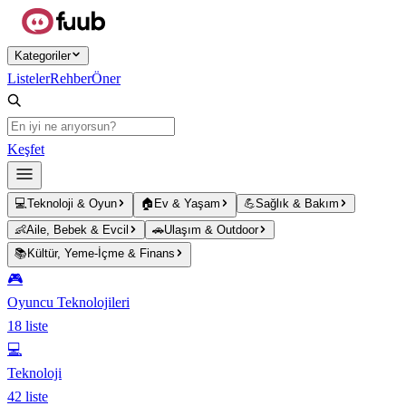
Ana içeriğe atla
Kategoriler
Listeler
Rehber
Öner
Keşfet
💻
Teknoloji & Oyun
🏠
Ev & Yaşam
💪
Sağlık & Bakım
👶
Aile, Bebek & Evcil
🚗
Ulaşım & Outdoor
📚
Kültür, Yeme-İçme & Finans
🎮
Oyuncu Teknolojileri
18
liste
💻
Teknoloji
42
liste