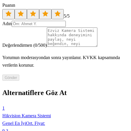
Puanın
5
/5
Adın
Değerlendirmen
(
0
/500)
Yorumun moderasyondan sonra yayınlanır. KVKK kapsamında
verilerin korunur.
Gönder
Alternatiflere Göz At
1
Hikvision Kamera Sistemi
Genel En İyi
Ort. Fiyat:
9.3