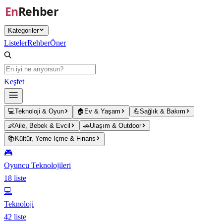
Ana içeriğe atla
Kategoriler
Listeler
Rehber
Öner
Keşfet
💻
Teknoloji & Oyun
🏠
Ev & Yaşam
💪
Sağlık & Bakım
👶
Aile, Bebek & Evcil
🚗
Ulaşım & Outdoor
📚
Kültür, Yeme-İçme & Finans
🎮
Oyuncu Teknolojileri
18
liste
💻
Teknoloji
42
liste