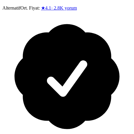
Alternatif
Ort. Fiyat:
★
4.1
·
2.8K
yorum