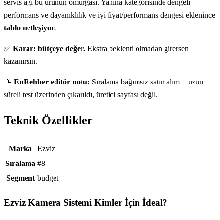
servis ağı bu ürünün omurgası. Yanına kategorisinde dengeli
performans ve dayanıklılık ve iyi fiyat/performans dengesi eklenince
tablo netleşiyor.
✅
Karar: bütçeye değer.
Ekstra beklenti olmadan girersen
kazanırsın.
📝
EnRehber editör notu:
Sıralama bağımsız satın alım + uzun
süreli test üzerinden çıkarıldı, üretici sayfası değil.
Teknik Özellikler
Teknik özellikler
Marka
Ezviz
Sıralama
#8
Segment
budget
Ezviz Kamera Sistemi
Kimler İçin İdeal?