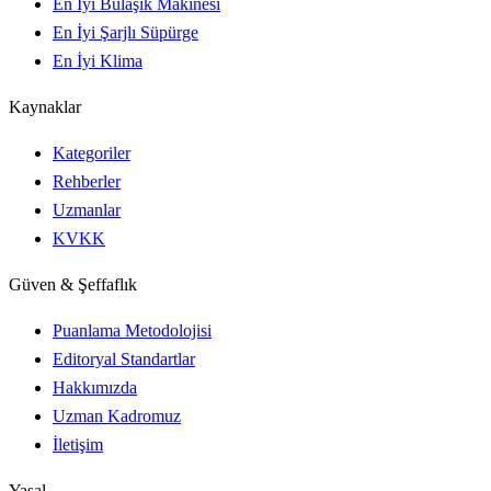
En İyi Bulaşık Makinesi
En İyi Şarjlı Süpürge
En İyi Klima
Kaynaklar
Kategoriler
Rehberler
Uzmanlar
KVKK
Güven & Şeffaflık
Puanlama Metodolojisi
Editoryal Standartlar
Hakkımızda
Uzman Kadromuz
İletişim
Yasal