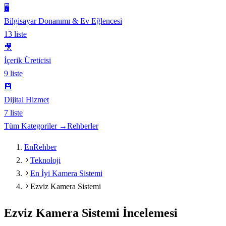
🖥️
Bilgisayar Donanımı & Ev Eğlencesi
13
liste
🎥
İçerik Üreticisi
9
liste
💾
Dijital Hizmet
7
liste
Tüm Kategoriler →
Rehberler
EnRehber
Teknoloji
En İyi Kamera Sistemi
Ezviz Kamera Sistemi
Ezviz Kamera Sistemi
İncelemesi