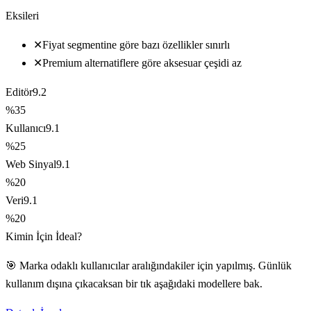
Eksileri
✕
Fiyat segmentine göre bazı özellikler sınırlı
✕
Premium alternatiflere göre aksesuar çeşidi az
Editör
9.2
%35
Kullanıcı
9.1
%25
Web Sinyal
9.1
%20
Veri
9.1
%20
Kimin İçin İdeal?
🎯 Marka odaklı kullanıcılar aralığındakiler için yapılmış. Günlük
kullanım dışına çıkacaksan bir tık aşağıdaki modellere bak.