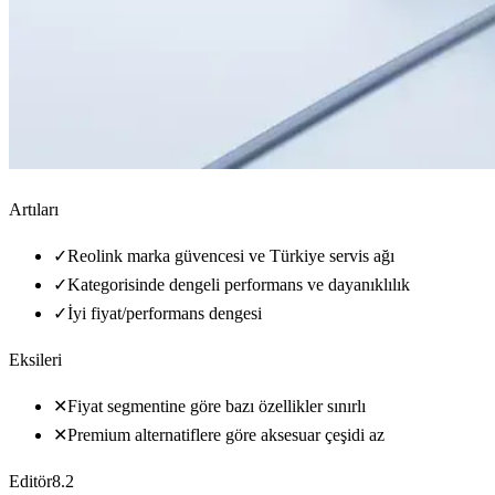
Artıları
✓
Reolink marka güvencesi ve Türkiye servis ağı
✓
Kategorisinde dengeli performans ve dayanıklılık
✓
İyi fiyat/performans dengesi
Eksileri
✕
Fiyat segmentine göre bazı özellikler sınırlı
✕
Premium alternatiflere göre aksesuar çeşidi az
Editör
8.2