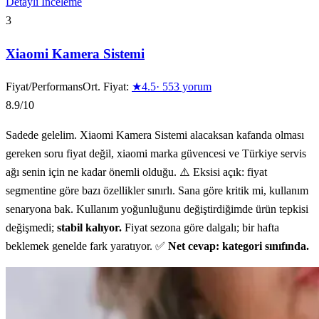
Detaylı İnceleme
3
Xiaomi Kamera Sistemi
Fiyat/Performans
Ort. Fiyat:
★
4.5
·
553
yorum
8.9
/10
Sadede gelelim. Xiaomi Kamera Sistemi alacaksan kafanda olması
gereken soru fiyat değil, xiaomi marka güvencesi ve Türkiye servis
ağı senin için ne kadar önemli olduğu. ⚠️ Eksisi açık: fiyat
segmentine göre bazı özellikler sınırlı. Sana göre kritik mi, kullanım
senaryona bak. Kullanım yoğunluğunu değiştirdiğimde ürün tepkisi
değişmedi;
stabil kalıyor.
Fiyat sezona göre dalgalı; bir hafta
beklemek genelde fark yaratıyor. ✅
Net cevap: kategori sınıfında.