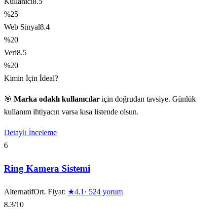
Kullanıcı
8.5
%25
Web Sinyal
8.4
%20
Veri
8.5
%20
Kimin İçin İdeal?
🎯
Marka odaklı kullanıcılar
için doğrudan tavsiye. Günlük
kullanım ihtiyacın varsa kısa listende olsun.
Detaylı İnceleme
6
Ring Kamera Sistemi
Alternatif
Ort. Fiyat:
★
4.1
·
524
yorum
8.3
/10