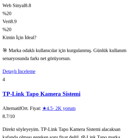
Web Sinyal
8.8
%20
Veri
8.9
%20
Kimin İçin İdeal?
🎯 Marka odaklı kullanıcılar için kurgulanmış. Günlük kullanım
senaryosunda farkı net görüyorsun.
Detaylı İnceleme
4
TP-Link Tapo Kamera Sistemi
Alternatif
Ort. Fiyat:
★
4.5
·
2K
yorum
8.7
/10
Direkt söyleyeyim. TP-Link Tapo Kamera Sistemi alacaksan
kafanda olması gereken soru fiyat değil, tP-Link Tapo marka