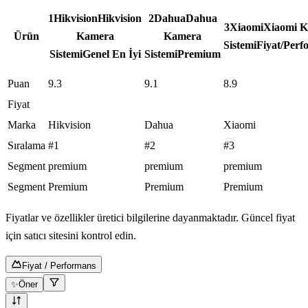
1
Hikvision
Hikvision
2
Dahua
Dahua
3
Xiaomi
Xiaomi 
Ürün
Kamera
Kamera
Sistemi
Fiyat/Perf
Sistemi
Genel En İyi
Sistemi
Premium
Puan
9.3
9.1
8.9
Fiyat
Marka
Hikvision
Dahua
Xiaomi
Sıralama
#1
#2
#3
Segment
premium
premium
premium
Segment
Premium
Premium
Premium
Fiyatlar ve özellikler üretici bilgilerine dayanmaktadır. Güncel fiyat
için satıcı sitesini kontrol edin.
Fiyat / Performans
✨
Öner