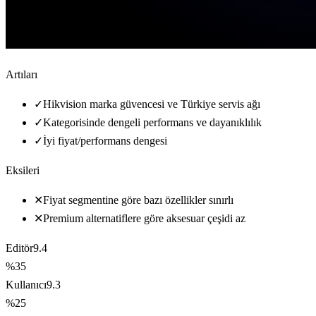
Artıları
✓
Hikvision marka güvencesi ve Türkiye servis ağı
✓
Kategorisinde dengeli performans ve dayanıklılık
✓
İyi fiyat/performans dengesi
Eksileri
✕
Fiyat segmentine göre bazı özellikler sınırlı
✕
Premium alternatiflere göre aksesuar çeşidi az
Editör
9.4
%35
Kullanıcı
9.3
%25