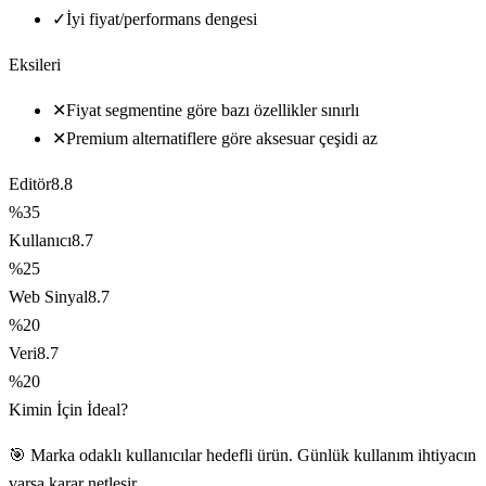
✓
İyi fiyat/performans dengesi
Eksileri
✕
Fiyat segmentine göre bazı özellikler sınırlı
✕
Premium alternatiflere göre aksesuar çeşidi az
Editör
8.8
%35
Kullanıcı
8.7
%25
Web Sinyal
8.7
%20
Veri
8.7
%20
Kimin İçin İdeal?
🎯 Marka odaklı kullanıcılar hedefli ürün. Günlük kullanım ihtiyacın
varsa karar netleşir.