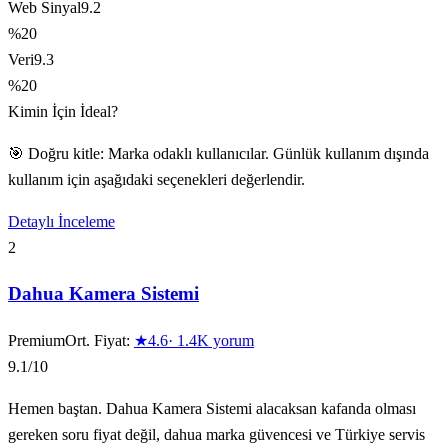
Web Sinyal
9.2
%20
Veri
9.3
%20
Kimin İçin İdeal?
🎯 Doğru kitle: Marka odaklı kullanıcılar. Günlük kullanım dışında
kullanım için aşağıdaki seçenekleri değerlendir.
Detaylı İnceleme
2
Dahua Kamera Sistemi
Premium
Ort. Fiyat:
★
4.6
·
1.4K
yorum
9.1
/10
Hemen baştan. Dahua Kamera Sistemi alacaksan kafanda olması
gereken soru fiyat değil, dahua marka güvencesi ve Türkiye servis