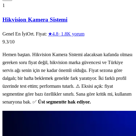
10
ürün gösteriliyor
1
Hikvision Kamera Sistemi
Genel En İyi
Ort. Fiyat:
★
4.8
·
1.8K
yorum
9.3
/10
Hemen baştan. Hikvision Kamera Sistemi alacaksan kafanda olması
gereken soru fiyat değil, hikvision marka güvencesi ve Türkiye
servis ağı senin için ne kadar önemli olduğu. Fiyat sezona göre
dalgalı; bir hafta beklemek genelde fark yaratıyor. İki farklı profil
üzerinde test ettim; performans tutarlı. ⚠️ Eksisi açık: fiyat
segmentine göre bazı özellikler sınırlı. Sana göre kritik mi, kullanım
senaryona bak. ✅
Üst segmentte hak ediyor.