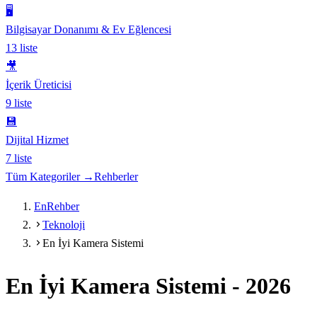
🖥️
Bilgisayar Donanımı & Ev Eğlencesi
13
liste
🎥
İçerik Üreticisi
9
liste
💾
Dijital Hizmet
7
liste
Tüm Kategoriler →
Rehberler
EnRehber
Teknoloji
En İyi Kamera Sistemi
En İyi Kamera Sistemi
-
2026