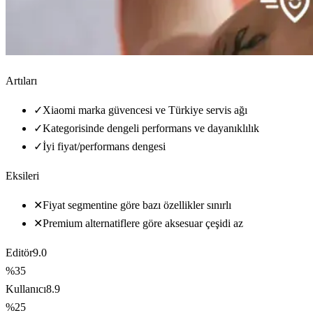
Artıları
✓
Xiaomi marka güvencesi ve Türkiye servis ağı
✓
Kategorisinde dengeli performans ve dayanıklılık
✓
İyi fiyat/performans dengesi
Eksileri
✕
Fiyat segmentine göre bazı özellikler sınırlı
✕
Premium alternatiflere göre aksesuar çeşidi az
Editör
9.0
%35
Kullanıcı
8.9
%25