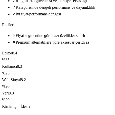
✓
Ring marka güvencesi ve Türkiye servis ağı
✓
Kategorisinde dengeli performans ve dayanıklılık
✓
İyi fiyat/performans dengesi
Eksileri
✕
Fiyat segmentine göre bazı özellikler sınırlı
✕
Premium alternatiflere göre aksesuar çeşidi az
Editör
8.4
%35
Kullanıcı
8.3
%25
Web Sinyal
8.2
%20
Veri
8.3
%20
Kimin İçin İdeal?