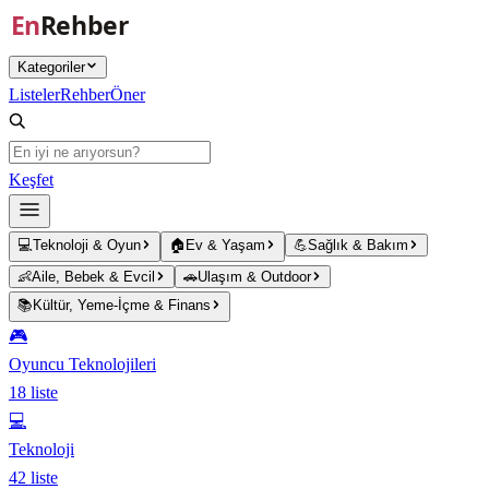
Ana içeriğe atla
Kategoriler
Listeler
Rehber
Öner
Keşfet
💻
Teknoloji & Oyun
🏠
Ev & Yaşam
💪
Sağlık & Bakım
👶
Aile, Bebek & Evcil
🚗
Ulaşım & Outdoor
📚
Kültür, Yeme-İçme & Finans
🎮
Oyuncu Teknolojileri
18
liste
💻
Teknoloji
42
liste