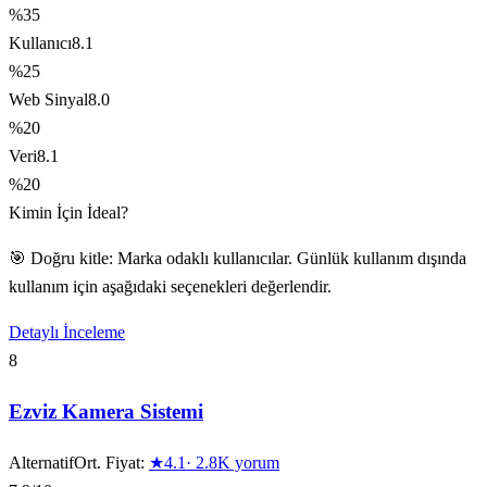
%35
Kullanıcı
8.1
%25
Web Sinyal
8.0
%20
Veri
8.1
%20
Kimin İçin İdeal?
🎯 Doğru kitle: Marka odaklı kullanıcılar. Günlük kullanım dışında
kullanım için aşağıdaki seçenekleri değerlendir.
Detaylı İnceleme
8
Ezviz Kamera Sistemi
Alternatif
Ort. Fiyat:
★
4.1
·
2.8K
yorum