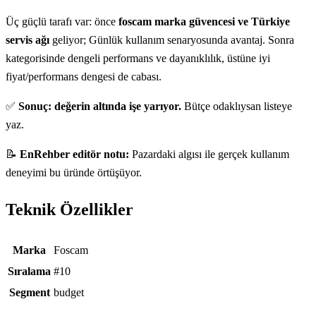
Üç güçlü tarafı var: önce
foscam marka güvencesi ve Türkiye
servis ağı
geliyor; Günlük kullanım senaryosunda avantaj. Sonra
kategorisinde dengeli performans ve dayanıklılık, üstüne iyi
fiyat/performans dengesi de cabası.
✅
Sonuç: değerin altında işe yarıyor.
Bütçe odaklıysan listeye
yaz.
📝
EnRehber editör notu:
Pazardaki algısı ile gerçek kullanım
deneyimi bu üründe örtüşüyor.
Teknik Özellikler
Teknik özellikler
Marka
Foscam
Sıralama
#10
Segment
budget