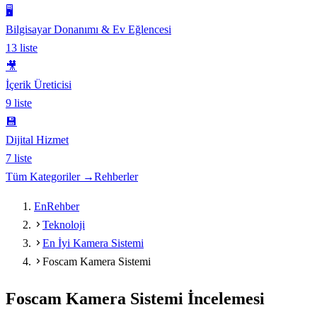
🖥️
Bilgisayar Donanımı & Ev Eğlencesi
13
liste
🎥
İçerik Üreticisi
9
liste
💾
Dijital Hizmet
7
liste
Tüm Kategoriler →
Rehberler
EnRehber
Teknoloji
En İyi Kamera Sistemi
Foscam Kamera Sistemi
Foscam Kamera Sistemi
İncelemesi