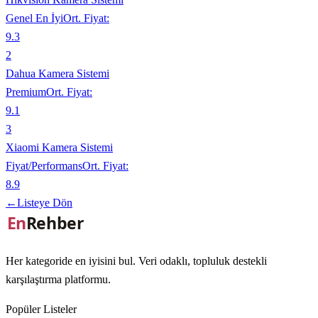
Genel En İyi
Ort. Fiyat:
9.3
2
Dahua Kamera Sistemi
Premium
Ort. Fiyat:
9.1
3
Xiaomi Kamera Sistemi
Fiyat/Performans
Ort. Fiyat:
8.9
←
Listeye Dön
Her kategoride en iyisini bul. Veri odaklı, topluluk destekli
karşılaştırma platformu.
Popüler Listeler