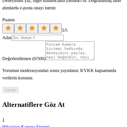
Deneyimini yaz, diğer kullanıcılara yardımcı ol. Doğrulanmış satın
alımlarda e-posta onayı istenir.
Puanın
5
/5
Adın
Değerlendirmen
(
0
/500)
Yorumun moderasyondan sonra yayınlanır. KVKK kapsamında
verilerin korunur.
Gönder
Alternatiflere Göz At
1
Hikvision Kamera Sistemi