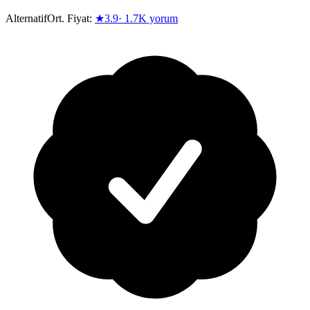
Alternatif
Ort. Fiyat:
★
3.9
·
1.7K
yorum