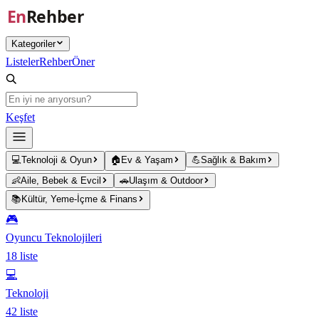
Ana içeriğe atla
Kategoriler
Listeler
Rehber
Öner
Keşfet
💻
Teknoloji & Oyun
🏠
Ev & Yaşam
💪
Sağlık & Bakım
👶
Aile, Bebek & Evcil
🚗
Ulaşım & Outdoor
📚
Kültür, Yeme-İçme & Finans
🎮
Oyuncu Teknolojileri
18
liste
💻
Teknoloji
42
liste